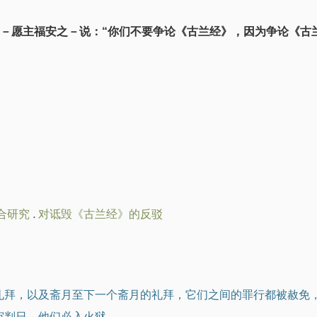
知－愿主福安之－说：“你们不要争论《古兰经》，因为争论《古
合研究
.
对诋毁《古兰经》的反驳
的礼拜，以及斋月至下一个斋月的礼拜，它们之间的罪行都被赦免
审判日，他们必入火狱。