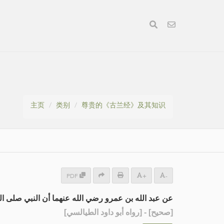
主页
类别
尊贵的《古兰经》及其知识
PDF
+
-
عن عبد الله بن عمرو رضي الله عنهما أن النبي صلى ا:
] - [رواه أبو داود الطيالسي]
صحيح
[