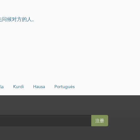
先问候对方的人。
فا
Kurdî
Hausa
Português
注册