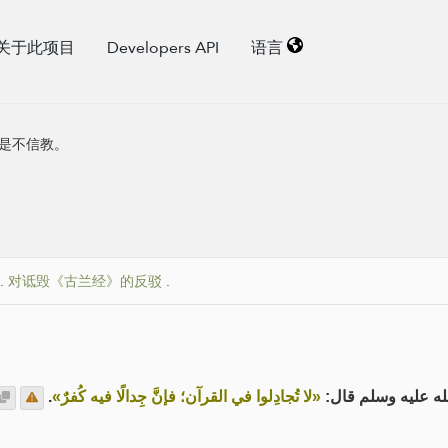
关于此项目
Developers API
语言
是不信教。
.
对诋毁《古兰经》的反驳
.
.
«لا تُجادِلوا في القرآن؛ فإنَّ جِدالًا فيه كُفرٌ»
لله عليه وسلم قال