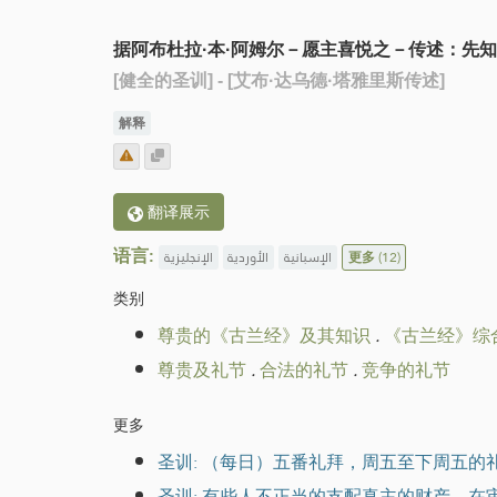
据阿布杜拉·本·阿姆尔－愿主喜悦之－传述：先
[健全的圣训]
- [艾布·达乌德·塔雅里斯传述]
解释
翻译展示
语言:
الإنجليزية
الأوردية
الإسبانية
更多
(12)
类别
尊贵的《古兰经》及其知识
.
《古兰经》综
尊贵及礼节
.
合法的礼节
.
竞争的礼节
更多
圣训: （每日）五番礼拜，周五至下周五
圣训: 有些人不正当的支配真主的财产，在