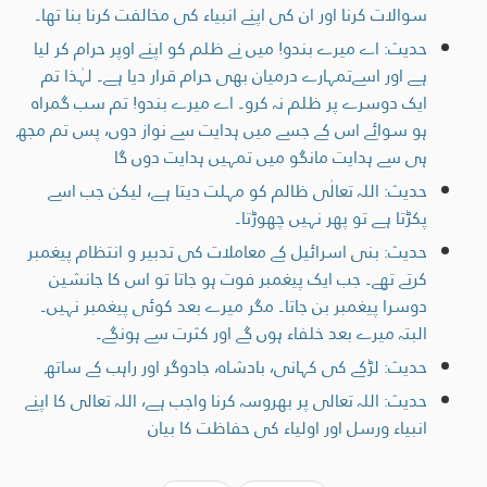
سوالات کرنا اور ان کی اپنے انبیاء کی مخالفت کرنا بنا تھا۔
حدیث: اے میرے بندو! میں نے ظلم کو اپنے اوپر حرام کر لیا
ہے اور اسےتمہارے درمیان بھی حرام قرار دیا ہے۔ لہٰذا تم
ایک دوسرے پر ظلم نہ کرو۔ اے میرے بندو! تم سب گمراہ
ہو سوائے اس کے جسے میں ہدایت سے نواز دوں، پس تم مجھ
ہی سے ہدایت مانگو میں تمہیں ہدایت دوں گا
حدیث: اللہ تعالٰی ظالم کو مہلت دیتا ہے، لیکن جب اسے
پکڑتا ہے تو پھر نہیں چھوڑتا۔
حدیث: بنی اسرائیل کے معاملات کی تدبیر و انتظام پیغمبر
کرتے تھے۔ جب ایک پیغمبر فوت ہو جاتا تو اس کا جانشین
دوسرا پیغمبر بن جاتا۔ مگر میرے بعد کوئی پیغمبر نہیں۔
البتہ میرے بعد خلفاء ہوں گے اور کثرت سے ہونگے۔
حدیث: لڑکے کی کہانی، بادشاہ، جادوگر اور راہب کے ساتھ
حدیث: اللہ تعالی پر بھروسہ کرنا واجب ہے، اللہ تعالی کا اپنے
انبیاء ورسل اور اولیاء کی حفاظت کا بیان