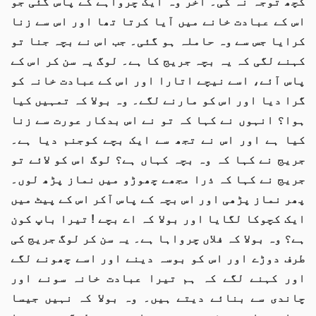
کچھ توجہ نہ کی۔ آخر وہ ایک چرواہے کے پاس گئی جو
اس کے عبادت خانے میں آیا کرتا تھا اور اس سے زنا
کرایا جس سے وہ حاملہ ہو گئی۔ جب اس نے بچہ جنا تو
کہنے لگی کہ یہ بچہ جریج کا ہے۔ لوگ یہ سن کر اس کے
پاس آئے، اسے نیچے اتارا اور اس کے عبادت خانہ کو
گرا دیا اور اس کو مارنے لگے۔ وہ بولا کہ تمہیں کیا
ہوا؟ انہوں نے کہا کہ تو نے اس بدکار عورت سے زنا
کیا ہے اور اس نے تجھ سے ایک بچے کوجنم دیا ہے۔
جریج نے کہا کہ وہ بچہ کہاں ہے؟ لوگ اس کو لائے تو
جریج نے کہا کہ ذرا مجھے چھوڑو میں نماز پڑھ لوں۔
پھر نماز پڑھی اور اس بچہ کے پاس آکر اس کے پیٹ میں
ایک کچوکا لگایا اور بولا کہ اے بچے ! تیرا باپ کون
ہے؟ وہ بولا کہ فلاں چرواہا ہے۔ یہ سن کر لوگ جریج کی
طرف دوڑے اور اس کو بوسہ دینے اور اسے چھونے لگے
اور کہنے لگے کہ ہم تیرا عبادت خانہ سونے اور
چاندی سے بنائے دیتے ہیں۔ وہ بولا کہ نہیں جیسا