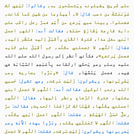
على جُريج يقبلونه ويَتمسَّحون به،
وقالوا:
نَبْنِي لك
صَوْمَعَتَكَ من ذهب.
قال:
لا، أعِيدُوها من طين كما كانت،
ففعلوا. وبينا صبي يَرضع من أُمِّهِ فمرَّ رجل راكب على
دابة فَارِهة وَشَارَةٍ حسَنَة،
فقالت أمه:
اللهم اجعل
ابْني مثل هذا، فَترك الثَّدْي وأقْبَلَ إليه فنَظَر إليه،
فقال:
اللَّهم لا تجعلني مثْلَه، ثم أقْبَلَ على ثَدْيه
فجعل يَرتضع»
، فكأني أنظر إلى رسول الله صلى الله
عليه وسلم وهو يَحكي ارتْضَاعه بِأصْبَعِهِ السَّبَّابَة في
فِيه، فجعل يَمُصُّهَا،
قال:
«ومَرُّوا بجارية وهم
يَضْرِبُونها،
ويقولون:
زَنَيْتِ سَرقت،
وهي تقول:
حَسبي
الله ونعم الوكيل.
فقالت أمه:
اللَّهم لا تجعل ابني
مِثلها، فترك الرَّضاع ونظر إليها،
فقال:
اللَّهم
اجعلني مِثْلَها، فَهُنَالك تَرَاجَعَا الحديث،
فقالت:
مرَّ
رجلٌ حَسَنُ الهَيْئَةِ ،
فقلت:
اللَّهم اجعل ابْنِي مِثْلَه،
فقلت:
اللَّهم لا تَجْعَلْنِي مِثْله،
ومَرُّوا بهذه الأَمَة وهم
يَضربونها ويقولون:
زَنَيْتِ سَرقت،
فقلت:
اللَّهم لا تجعل