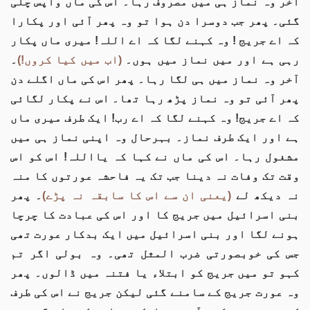
آخر وہ نماز ہی میں مصروف رہا۔ اس کی ماں واپس چلی
گئی۔ پھر جب دوسرا دن ہوا تو وہ پھر آئی اور پکارا
کہ اے جریج ! وہ کہنے لگا کہ اے اللہ! میری ماں پکار
رہی ہے اور میں نماز میں ہوں۔
(اب میں کیا کروں!)
۔
آخر وہ نماز میں ہی لگا رہا۔ پھر اس کی ماں اگلے دن
پھر آئی تو وہ نماز پڑھ رہا تھا۔ اس نے پکار لگائی
کہ اے جریج! وہ کہنے لگا کہ اے رب! ایک طرف میری ماں
ہے اور ایک طرف نماز۔ بہرحال وہ اپنی نماز ہی میں
مشغول رہا۔ اس کی ماں نے کہا کہ یااللہ! اس کو اس
وقت تک وفات نہ دینا جب تک یہ فاحشہ عورتوں کا منہ
نہ دیکھ لے
(یعنی ان سے اس کا سابقہ نہ پڑے)
۔ پھر
بنی اسرائیل میں جریج کا اور اس کی عبادت کا چرچا
ہونے لگا اور بنی اسرائیل میں ایک بدکار عورت تھی
جس کی خوبصورتی ضرب المثل تھی۔ وہ بولی اگر تم
کہو تو میں جریج کو ابتلاء یا فتنہ میں ڈالوں۔ پھر
وہ عورت جریج کے سامنے گئی لیکن جریج نے اس کی طرف