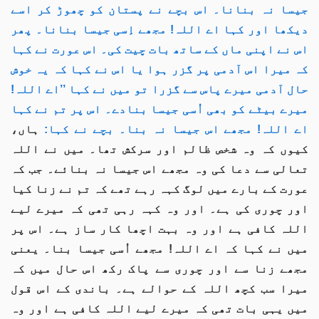
جیسا نہ بنانا۔ اس بچے نے پستان کو چھوڑ کر اسے
دیکھا اور کہا اے اللہ! مجھے اِسی جیسا بنانا۔ پھر
اس نے اپنی ماں کے ساتھ بات چیت کی۔ اس عورت نے کہا
کہ میرا اس آدمی پر گزر ہوا یا اس نے کہا کہ یہ خوش
حال آدمی میرے پاس سے گزرا تو میں نے کہا ’’اے اللہ!
میرے بیٹے کو بھی اُسی جیسا بنادے۔ اس پر تم نے کہا
اے اللہ! مجھے اس جیسا نہ بنا۔ بچے نے کہا:
ہاں،
کیوں کہ وہ شخص ظالم اور سرکش تھا۔ میں نے اللہ
تعالی سے دعا کی وہ مجھے اس جیسا نہ بنائے۔ جب کہ
عورت کے بارے میں لوگ کہہ رہے تھے کہ تم نے زنا کیا
اور چوری کی ہے۔ اور وہ کہہ رہی تھی کہ میرے لیے
اللہ کافی ہے اور وہ بہت اچھا کار ساز ہے۔ اس پر
میں نے کہا کہ اے اللہ! مجھے اُسی جیسا بنا۔ یعنی
مجھے زنا سے اور چوری سے پاک رکھ اس حال میں کہ
میرا سب کچھ اللہ کے حوالے ہے۔ باندی کے اس قول
میں یہی بات تھی کہ میرے لیے اللہ کافی ہے اور وہ