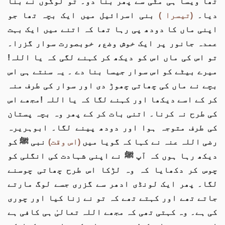
تھا ویسا ہی مٹی سے پھر بنا دو۔ تو لوگوں نے بنا
دیا۔
(تیسرا )
بنی اسرائیل میں ایک بچہ تھا جو
اپنی ماں کا دودھ پی رہا تھا کہ اتنے میں ایک بہت
عمدہ جانور پر ایک خوش وضع، خوبصورت سوار گزرا۔
تو اس کی ماں اس کو دیکھ کر کہنے لگی کہ یا اللہ!
میرے بیٹے کو اس سوار جیسا بنا دے ۔ یہ سنتے ہی اس
بچے نے ماں کی چھاتی چھوڑ دی اور سوار کی طرف منہ
کر کے اسے دیکھا اور کہنے لگا کہ یا اللہ !مجھے اس
کی طرح نہ کرنا۔ اتنی بات کر کے پھر وہ بچہ پستان
کی طرف متوجہ ہوا اور دودھ پینے لگا۔ ابوہریرہ
رضی اللہ عنہ نے کہا کہ گویا میں
(اس وقت)
نبی ﷺ کو
دیکھ رہا ہوں کہ آپ ﷺ نے اپنی شہادت کی انگلی کو
چوس کر دکھایا کہ وہ لڑکا اس طرح چھاتی چوسنے
لگا۔ پھر ایک لونڈی ادھر سے گزری جسے لوگ مارتے
جاتے تھے اور کہتے تھے کہ تو نے زنا کیا اور چوری
کی ہے۔ وہ کہتی تھی کہ مجھے اللہ تعالیٰ ہی کافی ہے