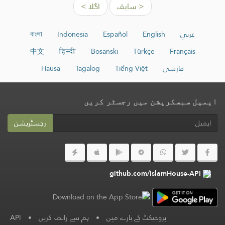
< سابقہ
اگلا >
عربي
English
Español
Indonesia
বাংলা
中文
हिन्दी
Bosanski
Türkçe
Français
فارسی
Tiếng Việt
Tagalog
Hausa
ایمیل سبسکرپشن میں رجسٹر کریں
رجسٹریشن
github.com/IslamHouse-API
پروجیکٹ کے بارے میں
•
ہم سے رابطہ کریں
•
API