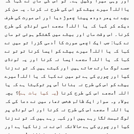
اور وہی میرا وکیل ہے۔ تو اس کی ماں نے کہا کہ
یااللہ! میرے بیٹے کو اس کی طرح نہ کرنا۔ یہ سن کر
بچے نے پھر دودھ پینا چھوڑ دیا اور اس عورت کی طرف
دیکھ کر کہا کہ یا اللہ! مجھے اسی لونڈی کی طرح
کرنا۔ اس وقت ماں اور بیٹے میں گفتگو ہوئی تو ماں
نے کہا: جب ایک اچھی صورت کا آدمی گزرا تو میں نے
کہا کہ یا اللہ! میرے بیٹے کو ایسا کرنا تو تو نے
کہا کہ یا اللہ! مجھے ایسا نہ کرنا اور یہ لونڈی
جسے لوگ مارتے جاتے ہیں اور کہتے ہیں کہ تو نے زنا
کیا اور چوری کی ہے تو میں نے کہا کہ یا اللہ! میرے
بیٹے کو اس کی طرح نہ بنانا اُس پر توکہتا ہے کہ یا
اللہ !مجھے اس کی طرح کرنا
(یہ کیا بات ہے)
؟ بچہ
بولا، وہ سوار ایک ظالم شخص تھا، میں نے دعا کی کہ
یا اللہ ! مجھے اس کی طرح نہ کرنا اور اس لونڈی پر
لوگ تہمت لگا رہے ہیں اور کہہ رہے ہیں کہ تو نے زنا
کیا اور چوری کی ہے حالانکہ اس نے نہ زنا کیا ہے اور