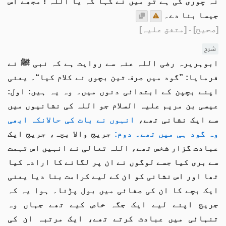
نہ چوری کی ہے تو میں نے کہا کہ یا اللہ ! مجھے اس
جیسا بنا دے۔
[صحیح]
- [متفق علیہ]
شرح
ابوہریرہ رضی اللہ عنہ سے روایت ہے کہ نبی ﷺ نے
فرمایا: ”گود میں صرف تین بچوں نے کلام کیا“۔ یعنی
اپنے بچپن کے ابتدائی دنوں میں۔ وہ یہ ہیں: اول:
عیسی بن مریم علیہ السلام جو اللہ کی نشانیوں میں
سے ایک نشانی تھے،
انہوں نے بات کی حالانکہ ابھی
وہ گود ہی میں تھے۔ دوم:
جریج والا بچہ، جریج ایک
عبادت گزار شخص تھے، اللہ تعالی نے انہیں اس تہمت
سے بری کیا جسے لوگوں نے ان پر لگانے کا ارادہ کیا
تھا اور اس نشانی کو ان کے لیے کرامت بنا دیا یعنی
ایک بچے کا ان کی صفائی میں بول پڑنا۔ ہوا یہ کہ
جریج اپنے لیے ایک جگہ خاص کیے تھے جہاں وہ
تنہائی میں عبادت کرتے تھے، ایک مرتبہ ان کی