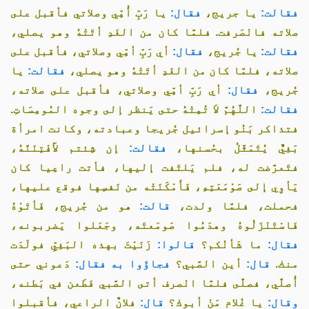
فقالت:
يا جريج،
فقال:
يا رَبِّ أُمِّي وصلاتي فأقبل على
صلاته فانْصَرفت. فلمَّا كان من الغَدِ أتَتْهُ وهو يصلي،
فقالت:
يا جُريج،
فقال:
أي رَبِّ أمِّي وصلاتي، فأقبل على
صلاته، فلمَّا كان من الغَدِ أتَتْهُ وهو يصلي،
فقالت:
يا
جُريج،
فقال:
أي رَبِّ أمِّي وصلاتي، فأقبل على صلاته،
فقالت:
اللَّهُمَّ لاَ تُمِتْهُ حتى يَنظر إلى وجوه المُومِسَاتِ.
فتذاكر بَنُو إسرائيل جُريجا وعبادته، وكانت امرأة
بَغِيٌّ يُتَمَثَّلُ بحُسنها،
فقالت:
إن شِئتم لأَفْتِنَنَّهُ،
فتَعرَّضت له، فلم يَلتَفت إليها، فأتت راعِيا كان
يَأوِي إلى صَوْمَعَتِهِ، فَأَمْكَنَتْه من نَفسِها فوقع عليها،
فحملت، فلمَّا ولدت،
قالت:
هو من جُريج، فَأتَوْهُ
فَاسْتَنْزَلُوهُ وهدَمُوا صَومَعتَه، وجَعَلوا يَضربونه،
فقال:
ما شَأنُكم؟
قالوا:
زَنَيْتَ بهذه البَغِيِّ فولَدَت
منك.
قال:
أين الصَّبي؟
فجاؤَوا به فقال:
دَعوني حتى
أُصلَّي، فصلَّى فلمَّا انْصرف أتى الصَّبي فَطَعن في بَطنه،
وقال:
يا غُلام مَنْ أبوك؟
قال:
فلانٌ الراعي، فأقبلوا