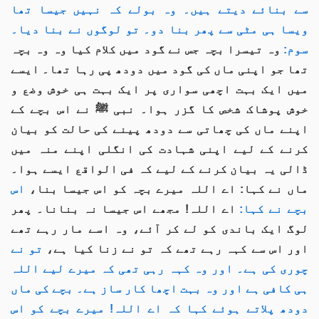
سے بنائے دیتے ہیں۔ وہ بولے کہ نہیں جیسا تھا
ویسا ہی مٹی سے پھر بنا دو۔ تو لوگوں نے بنا دیا۔
سوم:
وہ تیسرا بچہ جس نے گود میں کلام کیا وہ وہ بچہ
تھا جو اپنی ماں کی گود میں دودھ پی رہا تھا۔ ايسے
میں ایک بہت اچھی سواری پر ایک بہت ہی خوش وضع و
خوش پوشاک شخص کا گزر ہوا۔ نبی ﷺ نے اس بچے کے
اپنے ماں کی چھاتی سے دودھ پینے کی حالت کو بیان
کرنے کے لیے اپنی شہادت کی انگلی اپنے منہ میں
ڈالی یہ بیان کرنے کے لیے کہ فی الواقع ایسے ہوا۔
ماں نے کہا: اے اللہ میرے بچہ کو اس جیسا بنا،
اس
بچے نے کہا:
اے اللہ! مجھے اس جیسا نہ بنانا۔ پھر
لوگ ایک باندی کو لے کر آئے، وہ اسے مار رہے تھے
اور اس سے کہہ رہے تھے کہ تو نے زنا کیا ہے،
تو نے
چوری کی ہے۔ اور وہ کہہ رہی تھی کہ میرے لیے اللہ
ہی کافی ہے اور وہ بہت اچھا کار ساز ہے۔ بچے کی ماں
دودھ پلاتے ہوئے کہا کہ اے اللہ! میرے بچے کو اس