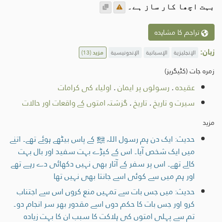
بہت اچھا کار ساز ہے۔
تراجم کا مشاہدہ
زبان:
الإنجليزية
الإسبانية
الإندونيسية
مزید
(13)
زمرہ جات (کٹیگریز)
عقیدہ
.
رسولوں پر ایمان
.
اولیاء کی کرامات
سیرت و تاریخ
.
تاریخ
.
گزشتہ امتوں کے واقعات اور حالات
مزید
حدیث: ایک دن ہم رسول اللہ ﷺ کے پاس بیٹھے ہوئے تھے۔ اتنے
میں ایک شخص آیا۔ اس کے کپڑے بہت سفید اور بال بہت
کالے تھے۔ اس پر سفر کے آثار بھی نہیں دکھائی دے رہے تھے
اور ہم میں سے کوئی اسے جانتا بھی نہیں تھا
حدیث: میں جس بات سے تمہیں منع کروں اس سے اجتناب
کرو اور جس بات کا حکم دوں اسے مقدور بھر سر انجام دو۔
تم سے پہلی امتوں کی ہلاکت کا سبب ان کا بہت زیادہ