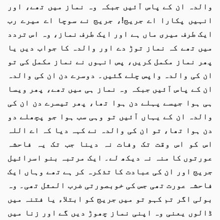
والدہ ان کے پاس آئیں جبکہ وہ نماز میں تھے، اور
انہیں پکارا اے جریج!، جریج نے سوچا اے میرے رب
ایک طرف میری ماں ہے اور ایک طرف نماز، وہ اس تردد
میں تھے کہ نماز توڑ دے اور والدہ کا جواب دیں یا
پھر نماز مکمل کریں، پس انہوں نے نماز مکمل کی تو
ان کی والدہ واپس چلے گئیں۔ دوسرے دن ان کی والدہ
ان کے پاس آئیں جبکہ وہ نماز ہی میں تھے، پھر ویسا
ہی ہوا جیسے پہلے دن ہوا تھا، پھر تیسرے دن ان کی
والدہ ان کے یہاں آئیں تو وہی سب ہوا جو پچھلے دو
دن ہوا تھا، تو ان کی والدہ نے کہہ دیا کہ اے اللہ
اس کو اس وقت تک وفات نہ دینا جب تک یہ فاحشہ
عورتوں کا منہ نہ دیکھ لے۔ ایک مرتبہ بنو اسرائیل
جریج اور ان کی عبادت کا تذکرہ کر ہے تھے وہاں ایک
فاحشہ عورت تھی جس کی خوبصورتی ضرب المثل تھی۔ وہ
بولی اگر تم کہو تو میں جریج کو ابتلاء یا فتنہ میں
ڈالوں یعنی وہ اپنی نماز چھوڑ دیں گے اور زنا میں