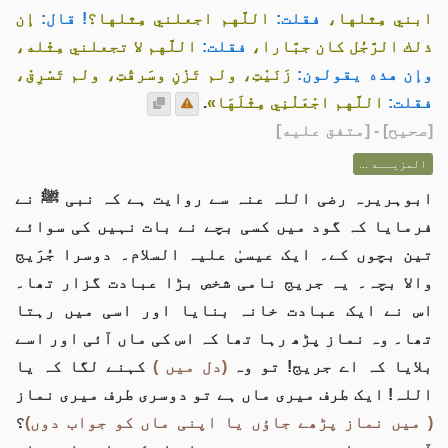
ابني مِثلها،
فقلت:
اللَّهم اجعلني مِثلها؟
! قال:
إن
ذلك الرَّجُل كان جبَّارا،
فقلت:
اللَّهم لا تجعلني مِثْله،
وإن هذه يقولون:
زَنَيْتِ، ولم تَزْنِ وسَرقْتِ، ولم تَسْرِقْ،
فقلت:
اللَّهم اجْعَلْنِي مِثْلَهَا»
.
[
صحيح
] - [متفق عليه]
المزيــد ...
ابوہریرہ رضی اللہ عنہ سے روایت ہے کہ نبی ﷺ نے
فرمایا کہ گود میں کسی بچے نے بات نہیں کی سوائے
تین بچوں کے۔ ایک عیسیٰ علیہ السلام۔ دوسرا جُرَیج
والا بچہ۔ یہ جریج نامی شخص بڑا عبادت گزار تھا۔
اس نے ایک عبادت خانہ بنایا اور اسی میں رہتا
تھا۔ وہ نماز پڑھ رہا تھا کہ اس کی ماں آئی اور اسے
بلایا کہ اے جریج! تو وہ
(دل میں )
کہنے لگا کہ یا
اللہ! ایک طرف میری ماں ہے تو دوسری طرف میری نماز
( میں نماز پڑھے جاؤں یا اپنی ماں کو جواب دوں)
؟