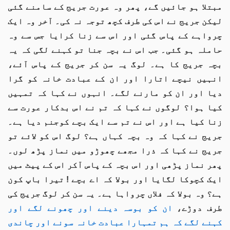
مبتلا ہو جائیں گے، پھر وہ عورت جریج کے سامنے گئی
لیکن جریج نے اس کی طرف کچھ توجہ نہ کی۔ آخر وہ ایک
چرواہے کے پاس گئی اور اس سے زنا کرایا جس سے وہ
حاملہ ہو گئی۔ جب اس نے بچہ جنا تو کہنے لگی کہ یہ
بچہ جریج کا ہے۔ لوگ یہ سن کر جریج کے پاس آئے،
انہیں نیچے اتارا اور ان کے عبادت خانہ کو گرا
دیا اور ان کو مارنے لگے۔ انہوں نے کہا کہ تمہیں
کیا ہوا؟ لوگوں نے کہا کہ تم نے اس بدکار عورت سے
زنا کیا ہے اور اس نے تم سے ایک بچے کوجنم دیا ہے۔
جریج نے کہا کہ وہ بچہ کہاں ہے؟ لوگ اس کو لائے تو
جریج نے کہا کہ ذرا مجھے چھوڑو میں نماز پڑھ لوں۔
پھر نماز پڑھی اور اس بچہ کے پاس آکر اس کے پیٹ میں
ایک کچوکا لگایا اور بولا کہ اے بچے ! تیرا باپ کون
ہے؟ وہ بولا کہ فلاں چرواہا ہے۔ یہ سن کر لوگ جریج کی
طرف دوڑے،
ان کو بوسہ دینے اور چھونے لگے اور
کہنے لگے کہ ہم تمہارا عبادت خانہ سونے اور چاندی