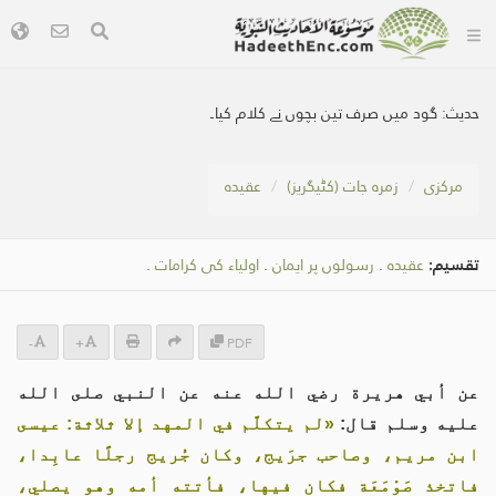
حدیث:
گود میں صرف تین بچوں نے کلام کیا۔
مرکزی
زمرہ جات (کٹیگریز)
عقیدہ
تقسیم:
عقیدہ
.
رسولوں پر ایمان
.
اولیاء کی کرامات
.
-
+
PDF
عن أبي هريرة رضي الله عنه عن النبي صلى الله
عليه وسلم قال:
«لم يتكلَّم في المهد إلا ثلاثة: عيسى
ابن مريم، وصاحب جرَيج، وكان جُريج رجلًا عابِدا،
فاتخذ صَوْمَعَة فكان فيها، فأتته أمه وهو يصلي،