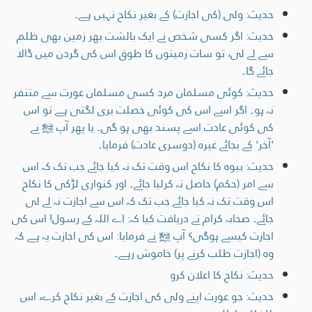
حدیث: ولی (کی اجازت) کے بغیر نکاح نہیں ہے۔
حدیث: اگر کسی شخص نے ایک بالشت بھر زمین بھی ظلم
سے لے لی، تو سات زمینوں کا طوق اس کی گردن میں ڈالا
جائے گا۔
حدیث: کوئی مسلمان مرد کسی مسلمان عورت سے متنفر
نہ ہو۔ اگر اسے اس کی کوئی خصلت بری لگتی ہے تو اس
کی کوئی عادت اسے پسند بھی ہو گی۔ یا پھر آپ ﷺ نے
'آخر' کے بجائے غیرہ (دوسری عادت) فرمایا۔
حدیث: بیوہ کا نکاح اس وقت تک نہ کیا جائے جب تک کہ اس
سے امر (حکم) حاصل نہ کرلیا جائے۔ اور کنواری لڑکی کا نکاح
اس وقت تک نہ کیا جائے جب تک کہ اس سے اجازت نہ لے لی
جائے۔ صحابہ کرام نے دریافت کیا کہ: اے اللہ کے رسول! اس کی
اجازت کیسے ہوگی؟ آپ ﷺ نے فرمایا: اس کی اجازت یہ ہے کہ
وہ (اجازت طلب کرنے پر) خاموش رہے۔
حدیث: نکاح کا اعلان کرو
حدیث: جو عورت اپنے ولی کی اجازت کے بغیر نکاح کرے، اس