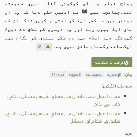
رواج تھا، وہ اس کوکوئی گناہ نہیں سمجھتے
تھے،چنانچہ نبی ﷺ نے انھیں حکم دیا کہ وہ ان
دونوں میں سے کسی ایک کو اختیار کریں تاکہ ان کے
ہاں ایک بیوی رہے اور وہ دوسری کو طلاق دے دیں؛
کیونکہ دین اسلام میں دو سگی بہنوں کو نکاح میں
ایک ساتھ رکھنا، جائز نہیں ہے۔
تراجم کا مشاہدہ
زبان:
الإنجليزية
الإندونيسية
الأيغورية
مزید
(10)
زمرہ جات (کٹیگریز)
فقہ و اصولِ فقہ
.
خاندان سے متعلق شرعی مسائل
.
نکاح
.
کفار سے نکاح
فقہ و اصولِ فقہ
.
خاندان سے متعلق شرعی مسائل
.
طلاق
.
طلاق کے احکام اور مسائل
مزید