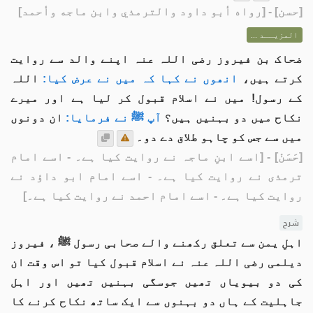
[
حسن
] - [رواه أبو داود والترمذي وابن ماجه وأحمد]
المزيــد ...
ضحاک بن فیروز رضی اللہ عنہ اپنے والد سے روایت
کرتے ہیں،
انھوں نے کہا کہ میں نے عرض کیا:
اللہ
کے رسول! میں نے اسلام قبول کر لیا ہے اور میرے
نکاح میں دو بہنیں ہیں؟
آپ ﷺ نے فرمایا:
ان دونوں
میں سے جس کو چاہو طلاق دے دو۔
[حَسَنْ]
- [اسے ابنِ ماجہ نے روایت کیا ہے۔ - اسے امام
ترمذی نے روایت کیا ہے۔ - اسے امام ابو داؤد نے
روایت کیا ہے۔ - اسے امام احمد نے روایت کیا ہے۔]
شرح
اہلِ یمن سے تعلق رکھنے والے صحابی رسول ﷺ ، فیروز
دیلمی رضی اللہ عنہ نے اسلام قبول کیا تو اس وقت ان
کی دو بیویاں تھیں جوسگی بہنیں تھیں اور اہل
جاہلیت کے ہاں دو بہنوں سے ایک ساتھ نکاح کرنے کا