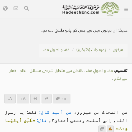
حدیث:
ان دونوں میں سے جس کو چاہو طلاق دے دو۔
مرکزی
زمرہ جات (کٹیگریز)
فقہ و اصولِ فقہ
تقسیم:
فقہ و اصولِ فقہ
.
خاندان سے متعلق شرعی مسائل
.
نکاح
.
کفار
سے نکاح
.
-
+
PDF
عن الضحاك بن فيروز،
عن أبيه قال:
قلت: يا رسول
الله، إني أسلمت وتحتي أختان؟،
قال:
«طَلِّق أيتَهُما
شِئتَ»
.