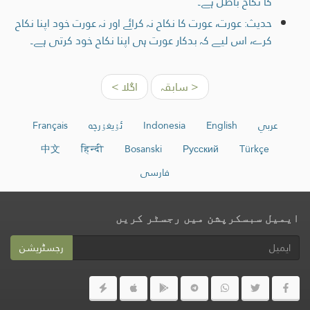
کا نکاح باطل ہے۔
حدیث: عورت، عورت کا نکاح نہ کرائے اور نہ عورت خود اپنا نکاح
کرے، اس لیے کہ بدکار عورت ہی اپنا نکاح خود کرتی ہے۔
< سابقہ
اگلا >
عربي
English
Indonesia
ئۇيغۇرچە
Français
中文
हिन्दी
Bosanski
Русский
Türkçe
فارسی
ایمیل سبسکرپشن میں رجسٹر کریں
رجسٹریشن