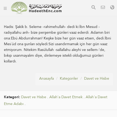
Hadis:
Şakîk b. Seleme -rahimehullah- dedi ki:İbn Mesud -
radıyallahu anh- bize perşembe günleri vaaz ederdi. Adamın biri
ona:Ebû Abdurrahman! Keşke bize her gün vaaz etsen, dedi.İbni
Mes`ûd ona şunları söyledi:Sizi usandırmamak için her gün vaaz
etmiyorum. Nitekim Rasûlullah -sallallahu aleyhi ve sellem-'de,
bıkıp usanmayalım diye, dinlemeye istekli olduğumuz günleri
kollardı.
Anasayfa
Kategoriler
Davet ve Hisbe
Kategori:
Davet ve Hisbe
.
Allah'a Davet Etmek
.
Allah'a Davet
Etme Adabı
.