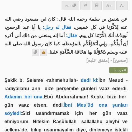
PDF
+
-
عن شقيق بن سلمة رحمه الله قال: كان ابن مسعود رضي الله
عنه يُذَكِّرُنا في كل خميس،
فقال له رجل:
يا أبا عبد الرحمن،
لَوَدِدْتُ أنك ذَكَّرْتَنا كل يوم،
فقال:
أما إنه يمنعني من ذلك أني أكره
أن أُمِلَّكُم، وإني أَتَخَوَّلُكُم بالمَوْعِظَةِ، كما كان رسول الله صلى الله
عليه وسلم يَتَخَوَّلُنَا بها مَخَافَةَ السَّآمَةِ علينا.
] - [متفق عليه]
صحيح
[
المزيــد ...
Şakîk b. Seleme -rahımehullah-
dedi ki:
İbn Mesud -
radıyallahu anh- bize perşembe günleri vaaz ederdi.
Adamın biri ona:
Ebû Abdurrahman! Keşke bize her
gün vaaz etsen, dedi.
İbni Mes`ûd ona şunları
söyledi:
Sizi usandırmamak için her gün vaaz
etmiyorum. Nitekim Rasûlullah -sallallahu aleyhi ve
sellem-'de, bıkıp usanmayalım diye, dinlemeye istekli