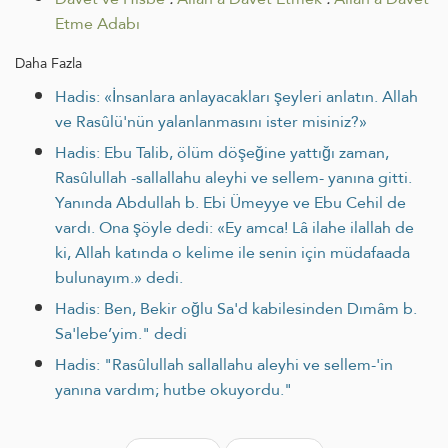
Etme Adabı
Daha Fazla
Hadis: «İnsanlara anlayacakları şeyleri anlatın. Allah
ve Rasûlü'nün yalanlanmasını ister misiniz?»
Hadis: Ebu Talib, ölüm döşeğine yattığı zaman,
Rasûlullah -sallallahu aleyhi ve sellem- yanına gitti.
Yanında Abdullah b. Ebi Ümeyye ve Ebu Cehil de
vardı. Ona şöyle dedi: «Ey amca! Lâ ilahe ilallah de
ki, Allah katında o kelime ile senin için müdafaada
bulunayım.» dedi.
Hadis: Ben, Bekir oğlu Sa'd kabilesinden Dımâm b.
Sa'lebe’yim." dedi
Hadis: "Rasûlullah sallallahu aleyhi ve sellem-'in
yanına vardım; hutbe okuyordu."