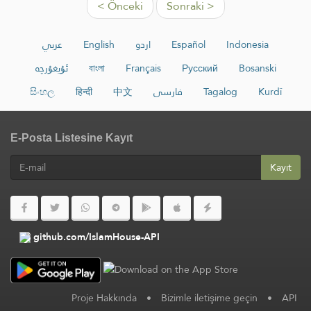
< Önceki
Sonraki >
عربي
English
اردو
Español
Indonesia
ئۇيغۇرچە
বাংলা
Français
Русский
Bosanski
සිංහල
हिन्दी
中文
فارسی
Tagalog
Kurdî
E-Posta Listesine Kayıt
Kayıt
github.com/IslamHouse-API
Proje Hakkında
•
Bizimle iletişime geçin
•
API