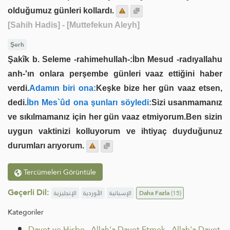
olduğumuz günleri kollardı.
[Sahih Hadis]
- [Muttefekun Aleyh]
Şerh
Şakîk b. Seleme -rahimehullah-:İbn Mesud -radıyallahu
anh-'ın onlara perşembe günleri vaaz ettiğini haber
verdi.
Adamın biri ona:
Keşke bize her gün vaaz etsen,
dedi.
İbn Mes`ûd ona şunları söyledi:
Sizi usanmamanız
ve sıkılmamanız için her gün vaaz etmiyorum.Ben sizin
uygun vaktinizi kolluyorum ve ihtiyaç duyduğunuz
durumları arıyorum.
Tercümeleri Görüntüle
Geçerli Dil:
الإنجليزية
الأوردية
الإسبانية
Daha Fazla
(15)
Kategoriler
Davet ve Hisbe
.
Allah'a Davet Etmek
.
Allah'a Davet