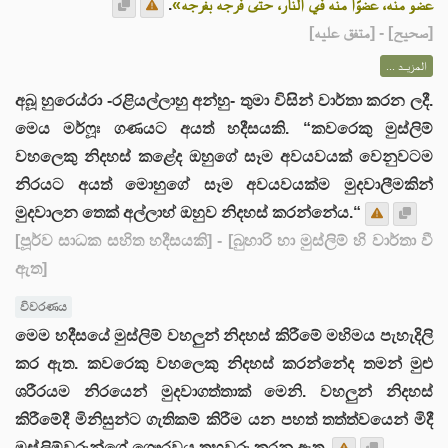
.
عضو منه، عضوًا منه في النار، حتى فرجه بفرجه»
] - [متفق عليه]
صحيح
[
المزيــد ...
අබූ හුරෙය්රා -රළියල්ලාහු අන්හු- තුමා විසින් වාර්තා කරන ලදී.
මෙය මර්ෆූඃ ගණයට අයත් හදීසයකි. “කවරෙකු මුස්ලිම්
වහලෙකු නිදහස් කළේද ඔහුගේ සෑම අවයවයක් වෙනුවටම
නිරයට අයත් මොහුගේ සෑම අවයවයක්ම මුදවාලීමකින්
මුදවාලන තෙක් අල්ලාහ් ඔහුව නිදහස් කරන්නේය.“
[පූර්ව සාධක සහිත හදීසයකි]
- [බුහාරි හා මුස්ලිම් හි වාර්තා වී
ඇත]
විවරණය
මෙම හදීසයේ මුස්ලිම් වහලුන් නිදහස් කිරීමේ මහිමය පැහැදිලි
කර ඇත. කවරෙකු වහලෙකු නිදහස් කරන්නේද තමන් මුළු
ශරීරයම නිරයෙන් මුදවාගත්තාක් මෙනි. වහලුන් නිදහස්
කිරීමේදී මිනිසුන්ට ගැතිකම් කිරීම යන පහත් තත්ත්වයෙන් මිදී
මුස්ලිම්වරුන්ගේ ගෞරවය තහවුරු කරනු ඇත.