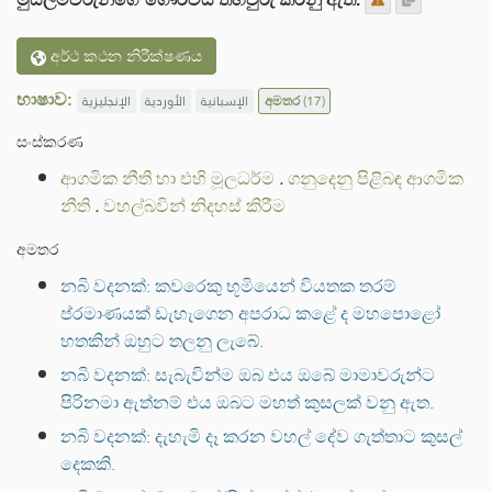
අර්ථ කථන නිරීක්ෂණය
භාෂාව:
الإنجليزية
الأوردية
الإسبانية
අමතර
(17)
සංස්කරණ
ආගමික නීති හා එහි මූලධර්ම
.
ගනුදෙනු පිළිබඳ ආගමික
නීති
.
වහල්බවින් නිදහස් කිරීම
අමතර
නබි වදනක්: කවරෙකු භූමියෙන් වියතක තරම්
ප්රමාණයක් ඩැහැගෙන අපරාධ කළේ ද මහපොළෝ
හතකින් ඔහුට තලනු ලැබේ.
නබි වදනක්: සැබැවින්ම ඔබ එය ඔබේ මාමාවරුන්ට
පිරිනමා ඇත්නම් එය ඔබට මහත් කුසලක් වනු ඇත.
නබි වදනක්: දැහැමි දෑ කරන වහල් දේව ගැත්තාට කුසල්
දෙකකි.