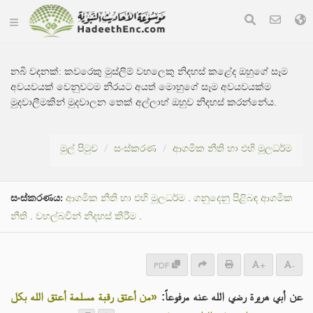
නබි වදනක්:
කවරෙකු මුස්ලිම් වහලෙකු නිදහස් කළේද ඔහුගේ සෑම
අවයවයක් වෙනුවටම නිරයට අයත් මොහුගේ සෑම අවයවයක්ම
මුදවාලීමකින් මුදවාලන තෙක් අල්ලාහ් ඔහුව නිදහස් කරන්නේය.
මුල් පිටුව
සංස්කරණ
ආගමික නීති හා එහි මූලධර්ම
සංස්කරණය:
ආගමික නීති හා එහි මූලධර්ම
.
ගනුදෙනු පිළිබඳ ආගමික
නීති
.
වහල්බවින් නිදහස් කිරීම
.
PDF
+
-
عن أبي هريرة رضي الله عنه مرفوعاً:
«من أعتق رقبة مسلمة أعتق الله بكل