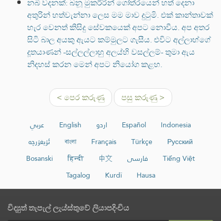
නබි වදනක්: බනූ මුකර්රින් ගෝත්රයෙන් හත් දෙනා
අතුරින් හත්වැන්නා ලෙස මම මාව දුටුමි. එක් කාන්තාවක්
හැර වෙනත් කිසිදු සේවකයෙක් අපට නොවීය. අප අතර
සිටි බාල අයකු ඇයට කම්මුලට ගැසීය. එවිට අල්ලාහ්ගේ
දූතයාණන් -සල්ලල්ලාහු අලය්හි වසල්ලම්- තුමා ඇය
නිදහස් කරන මෙන් අපට නියෝග කළහ.
< පෙර කරුණු
පසු කරුණු >
عربي
English
اردو
Español
Indonesia
ئۇيغۇرچە
বাংলা
Français
Türkçe
Русский
Bosanski
हिन्दी
中文
فارسی
Tiếng Việt
Tagalog
Kurdî
Hausa
විද්‍යුත් තැපැල් ලැය්ස්තුවේ ලියාපදිංචිය