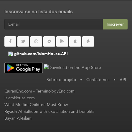
Inscreva-se na lista dos emails
Inscrever
github.com/IslamHouse-API
Sobre o projeto
•
Contate-nos
•
API
QuranEnc.com
-
TerminologyEnc.com
IslamHouse.com
What Muslim Children Must Know
Riyadh Al-Salheen with explanation and benefits
Bayan Al-Islam