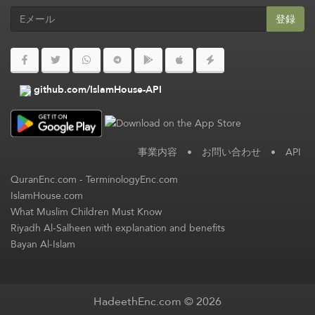
登録
github.com/IslamHouse-API
事業内容
•
お問い合わせ
•
API
QuranEnc.com
-
TerminologyEnc.com
IslamHouse.com
What Muslim Children Must Know
Riyadh Al-Salheen with explanation and benefits
Bayan Al-Islam
HadeethEnc.com © 2026