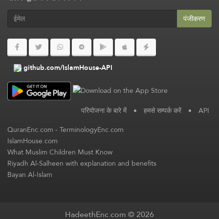
पंजीकरण
github.com/IslamHouse-API
परियोजना के बारे में
•
हमसे सम्पर्क करें
•
API
QuranEnc.com
-
TerminologyEnc.com
IslamHouse.com
What Muslim Children Must Know
Riyadh Al-Salheen with explanation and benefits
Bayan Al-Islam
HadeethEnc.com © 2026