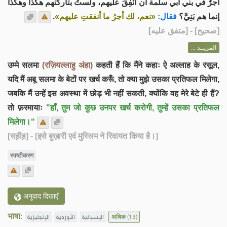
أجرٌ في بني أبي سلمة أن أُنْفِقَ عليهم، ولستُ بتاركتهم هكذا وهكذا
.
«نعم، لك أجرُ ما أنفقتِ عليهم»
فقال:
إنما هم بَنِيَّ؟
] - [متفق عليه]
صحيح
[
المزيــد ...
उम्मे सलमा
(रज़ियल्लाहु अंहा)
कहती हैं कि मैंने कहाः ऐ अल्लाह के रसूल,
यदि मैं अबू सलमा के बेटों पर खर्च करूँ, तो क्या मुझे उसका प्रतिफल मिलेगा,
जबकि मैं उन्हें इस अवस्था में छोड़ भी नहीं सकती, क्योंकि वह मेरे बेटे ही हैं?
तो फ़रमायाः
"हाँ, तुम जो कुछ उनपर खर्च करोगी, तुम्हें उसका प्रतिफल
मिलेगा।"
[सह़ीह़]
- [इसे बुख़ारी एवं मुस्लिम ने रिवायत किया है।]
स्पष्टीकरण
अनुवाद दिखाएँ
भाषा:
الإنجليزية
الأوردية
الإسبانية
अधिक
(13)