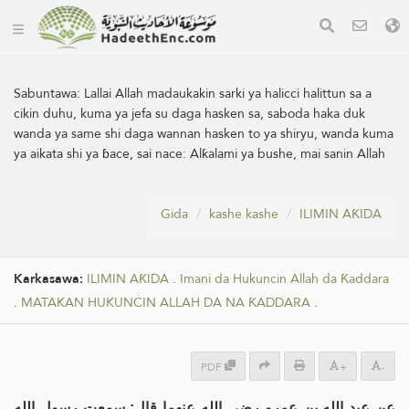
Sabuntawa:
Lallai Allah madaukakin sarki ya halicci halittun sa a
cikin duhu, kuma ya jefa su daga hasken sa, saboda haka duk
wanda ya same shi daga wannan hasken to ya shiryu, wanda kuma
ya aikata shi ya ɓace, sai nace: Alƙalami ya bushe, mai sanin Allah
Gida
kashe kashe
ILIMIN AƘIDA
Karkasawa:
ILIMIN AƘIDA
.
Imani da Hukuncin Allah da Ƙaddara
.
MATAKAN HUKUNCIN ALLAH DA NA ƘADDARA
.
PDF
+
-
عن عبد الله بن عمرو رضي الله عنهما قال: سمعت رسول الله