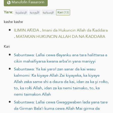
Manufofin Fassarorin
Yare:
الإنجليزية
الأوردية
الإسبانية
Kari
(13)
kashe kashe
ILIMIN AƘIDA
.
Imani da Hukuncin Allah da Ƙaddara
.
MATAKAN HUKUNCIN ALLAH DA NA ƘADDARA
Kari
Sabuntawa: Lallai cewa ɗayanku ana tara halittarsa a
cikin mahaifiyarsa kwana arba’in yana maniyyi
Sabuntawa: Ya kai yaro! zan sanar da kai wasu
kalmomi: Ka kiyaye Allah Zai kiyayeka, ka kiyaye
Allah zaka same shi a daura da kai, idan za ka yi roƙo,
to, ka roƙi Allah, idan za ka nemi taimako, to, ka
nemi taimakon Allah
Sabuntawa: Lallai cewa Gwaggwaben lada yana tare
da Girman Bala'i kuma cewa Allah Mai girma da