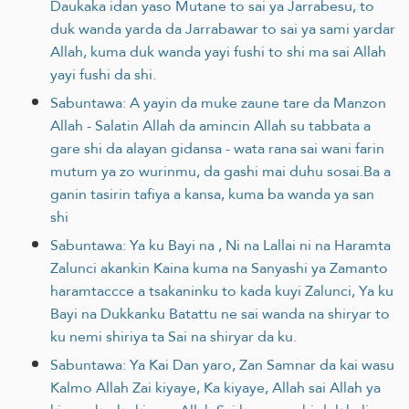
Daukaka idan yaso Mutane to sai ya Jarrabesu, to
duk wanda yarda da Jarrabawar to sai ya sami yardar
Allah, kuma duk wanda yayi fushi to shi ma sai Allah
yayi fushi da shi.
Sabuntawa: A yayin da muke zaune tare da Manzon
Allah - Salatin Allah da amincin Allah su tabbata a
gare shi da alayan gidansa - wata rana sai wani farin
mutum ya zo wurinmu, da gashi mai duhu sosai.Ba a
ganin tasirin tafiya a kansa, kuma ba wanda ya san
shi
Sabuntawa: Ya ku Bayi na , Ni na Lallai ni na Haramta
Zalunci akankin Kaina kuma na Sanyashi ya Zamanto
haramtaccce a tsakaninku to kada kuyi Zalunci, Ya ku
Bayi na Dukkanku Batattu ne sai wanda na shiryar to
ku nemi shiriya ta Sai na shiryar da ku.
Sabuntawa: Ya Kai Dan yaro, Zan Samnar da kai wasu
Kalmo Allah Zai kiyaye, Ka kiyaye, Allah sai Allah ya