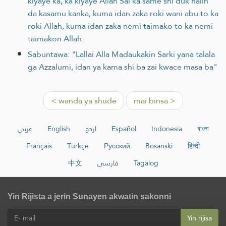
kiyaye ka, ka kiyaye Allah Sai ka same shi duk halin
da kasamu kanka, kuma idan zaka roki wani abu to ka
roki Allah, kuma idan zaka nemi taimako to ka nemi
taimakon Allah.
Sabuntawa: "Lallai Alla Madaukakin Sarki yana talala
ga Azzalumi, idan ya kama shi ba zai kwace masa ba"
< wanda ya shude
mai binsa >
عربي
English
اردو
Español
Indonesia
বাংলা
Français
Türkçe
Русский
Bosanski
हिन्दी
中文
فارسی
Tagalog
Yin Rijista a jerin Sunayen akwatin sakonni
Yin rijisa