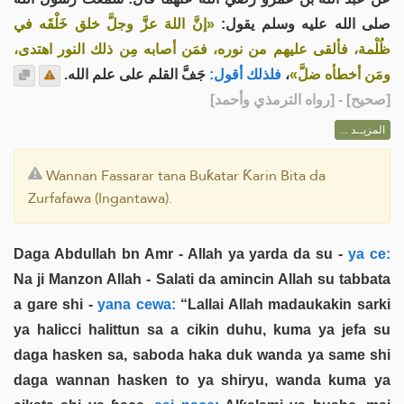
صلى الله عليه وسلم يقول:
«إنَّ اللهَ عزَّ وجلَّ خلق خَلْقَه في
ظُلْمة، فألقى عليهم من نوره، فمَن أصابه مِن ذلك النور اهتدى،
جَفَّ القلم على علم الله.
فلذلك أقول:
،
ومَن أخطأه ضلَّ»
] - [رواه الترمذي وأحمد]
صحيح
[
المزيــد ...
Wannan Fassarar tana Buƙatar Ƙarin Bita da
Zurfafawa (Ingantawa).
Daga Abdullah bn Amr - Allah ya yarda da su -
ya ce:
Na ji Manzon Allah - Salati da amincin Allah su tabbata
a gare shi -
yana cewa:
“Lallai Allah madaukakin sarki
ya halicci halittun sa a cikin duhu, kuma ya jefa su
daga hasken sa, saboda haka duk wanda ya same shi
daga wannan hasken to ya shiryu, wanda kuma ya