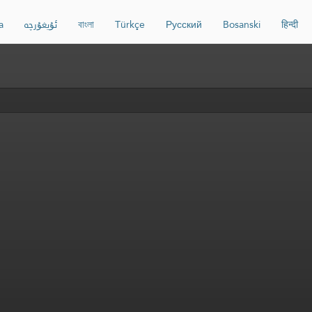
a
ئۇيغۇرچە
বাংলা
Türkçe
Русский
Bosanski
हिन्दी