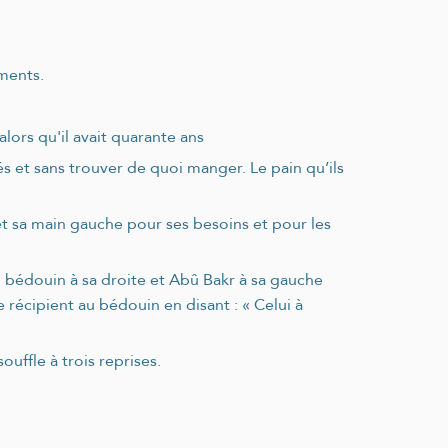
ements.
lors qu'il avait quarante ans
amés et sans trouver de quoi manger. Le pain qu’ils
, et sa main gauche pour ses besoins et pour les
 un bédouin à sa droite et Abû Bakr à sa gauche
le récipient au bédouin en disant : « Celui à
ouffle à trois reprises.