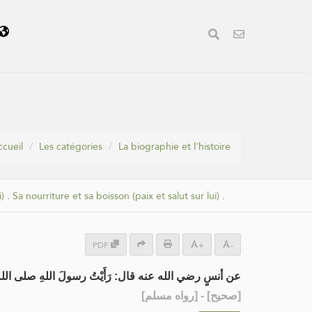
ccueil
Les catégories
La biographie et l'histoire
)
.
Sa nourriture et sa boisson (paix et salut sur lui)
.
PDF
+
-
عن أنسٍ رضي الله عنه قال: رَأَيْتُ رسولَ اللهِ صلى الله عليه .
] - [رواه مسلم]
صحيح
[