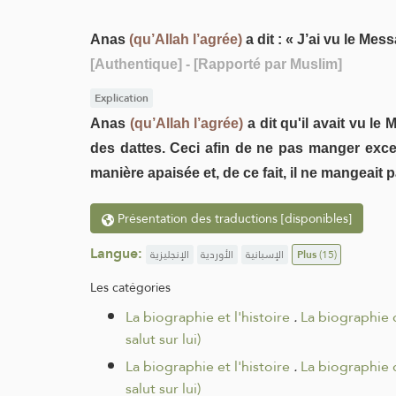
Anas
(qu’Allah l’agrée)
a dit : « J’ai vu le Mes
[Authentique]
- [Rapporté par Muslim]
Explication
Anas
(qu’Allah l’agrée)
a dit qu'il avait vu le
des dattes. Ceci afin de ne pas manger exces
manière apaisée et, de ce fait, il ne mangeait p
Présentation des traductions [disponibles]
Langue:
الإنجليزية
الأوردية
الإسبانية
Plus
(15)
Les catégories
La biographie et l'histoire
.
La biographie
salut sur lui)
La biographie et l'histoire
.
La biographie
salut sur lui)