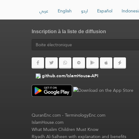
عربي
English
اردو
Español
Indonesi
Inscription à la liste de diffusion
github.com/IslamHouse-API
QuranEnc.com
-
TerminologyEnc.com
IslamHouse.com
What Muslim Children Must Know
Riyadh Al-Salheen with explanation and benefits