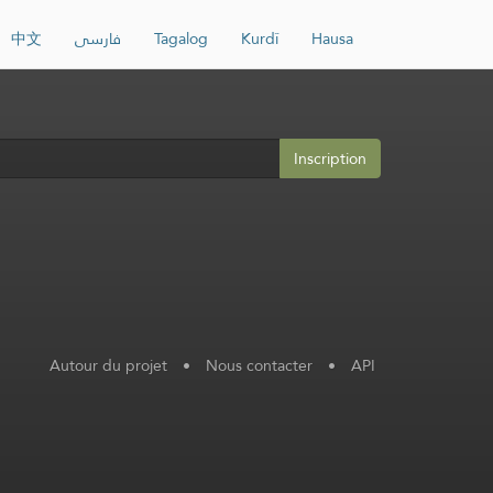
中文
فارسی
Tagalog
Kurdî
Hausa
Inscription
Autour du projet
•
Nous contacter
•
API