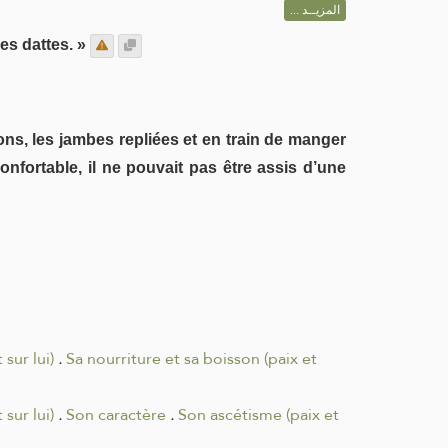
المزيــد ...
s dattes. »
ons, les jambes repliées et en train de manger
nfortable, il ne pouvait pas être assis d’une
sur lui)
.
Sa nourriture et sa boisson (paix et
sur lui)
.
Son caractère
.
Son ascétisme (paix et