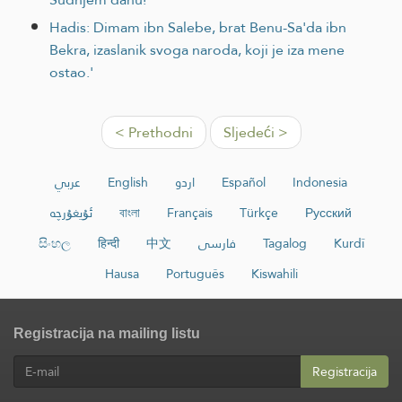
Hadis: Dimam ibn Salebe, brat Benu-Sa'da ibn
Bekra, izaslanik svoga naroda, koji je iza mene
ostao.'
< Prethodni
Sljedeći >
عربي
English
اردو
Español
Indonesia
ئۇيغۇرچە
বাংলা
Français
Türkçe
Русский
සිංහල
हिन्दी
中文
فارسی
Tagalog
Kurdî
Hausa
Português
Kiswahili
Registracija na mailing listu
Registracija