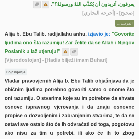
.
يعرفون، أتريدون أن يُكذَّب اللهُ ورسولهُ؟"
] - [أخرجه البخاري]
صحيح
[
المزيــد ...
Alija b. Ebu Talib, radijallahu anhu,
izjavio je:
"Govorite
ljudima ono šta razumiju! Zar želite da se Allah i Njegov
Poslanik u laž utjeruju!"
[Vjerodostojan]
- [Hadis bilježi imam Buhari]
Pojašnjenje
Vladar pravovjernih Alija b. Ebu Talib objašnjava da je
običnim ljudima potrebno govoriti samo o onome što
oni razumiju. O stvarima koje su im potrebne da shvate
osnove ispravnog vjerovanja i da znaju osnovne
propise o dozvoljenim i zabranjenim stvarima, te da se
ostavi sve ostalo što će ih odvraćati od toga, pogotovu
ako nisu za tim u potrebi, ili ako će ih to zbog