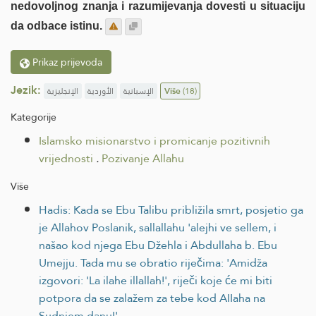
nedovoljnog znanja i razumijevanja dovesti u situaciju
da odbace istinu.
Prikaz prijevoda
Jezik:
الإنجليزية
الأوردية
الإسبانية
Više
(18)
Kategorije
Islamsko misionarstvo i promicanje pozitivnih
vrijednosti
.
Pozivanje Allahu
Više
Hadis: Kada se Ebu Talibu približila smrt, posjetio ga
je Allahov Poslanik, sallallahu 'alejhi ve sellem, i
našao kod njega Ebu Džehla i Abdullaha b. Ebu
Umejju. Tada mu se obratio riječima: 'Amidža
izgovori: 'La ilahe illallah!', riječi koje će mi biti
potpora da se zalažem za tebe kod AIIaha na
Sudnjem danu!'