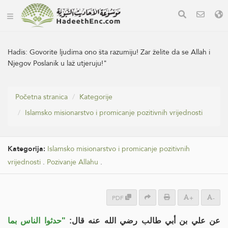
Hadis:
Govorite ljudima ono šta razumiju! Zar želite da se Allah i
Njegov Poslanik u laž utjeruju!"
Početna stranica
Kategorije
Islamsko misionarstvo i promicanje pozitivnih vrijednosti
Kategorija:
Islamsko misionarstvo i promicanje pozitivnih
vrijednosti
.
Pozivanje Allahu
.
PDF
+
-
عن علي بن أبي طالب رضي الله عنه قال:
"حدثوا الناس بما