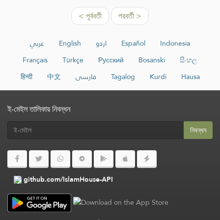
< পূর্ববর্তী
পরবর্তী >
عربي
English
اردو
Español
Indonesia
Français
Türkçe
Русский
Bosanski
සිංහල
हिन्दी
中文
فارسی
Tagalog
Kurdî
Hausa
ই-মেইল তালিকায় নিবন্ধন
নিবন্ধন
github.com/IslamHouse-API