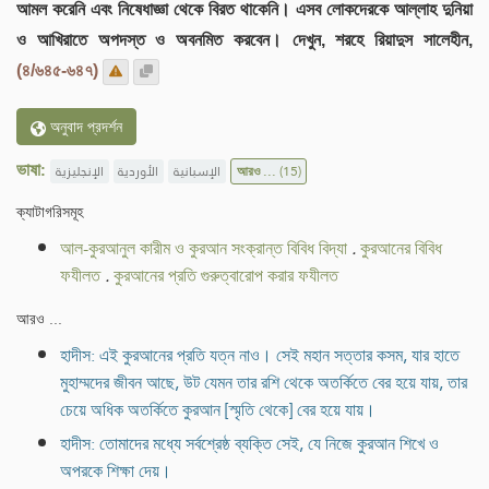
আমল করেনি এবং নিষেধাজ্ঞা থেকে বিরত থাকেনি। এসব লোকদেরকে আল্লাহ দুনিয়া
ও আখিরাতে অপদস্ত ও অবনমিত করবেন। দেখুন, শরহে রিয়াদুস সালেহীন,
(৪/৬৪৫-৬৪৭)
অনুবাদ প্রদর্শন
ভাষা:
الإنجليزية
الأوردية
الإسبانية
আরও ...
(15)
ক্যাটাগরিসমূহ
আল-কুরআনুল কারীম ও কুরআন সংক্রান্ত বিবিধ বিদ্যা
.
কুরআনের বিবিধ
ফযীলত
.
কুরআনের প্রতি গুরুত্বারোপ করার ফযীলত
আরও ...
হাদীস: এই কুরআনের প্রতি যত্ন নাও। সেই মহান সত্তার কসম, যার হাতে
মুহাম্মদের জীবন আছে, উট যেমন তার রশি থেকে অতর্কিতে বের হয়ে যায়, তার
চেয়ে অধিক অতর্কিতে কুরআন [স্মৃতি থেকে] বের হয়ে যায়।
হাদীস: তোমাদের মধ্যে সর্বশ্রেষ্ঠ ব্যক্তি সেই, যে নিজে কুরআন শিখে ও
অপরকে শিক্ষা দেয়।