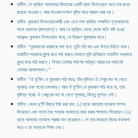
হাদীস: যে ব্যক্তি আল্লাহর কিতাবের একটি হরফ তিলাওয়াত করে তার জন্য
রয়েছে সাওয়াব। আর সাওয়াব দশগুণ বৃদ্ধি করে প্রদান করা হয়।
হাদীস: কুরআন তিলাওয়াতকারী এবং এতে দক্ষ ব্যক্তি সম্মানিত পূণ্যবানদের
সাথে থাকবেন (জান্নাতে)। আর যে ব্যক্তি ভেঙ্গে ভেঙ্গে অতি কষ্ট হওয়া
সত্ত্বেও কুরআন তিলাওয়াত করে, সে দ্বিগুণ পুরস্কার পাবে।
হাদীস: “কুরআনের ধারককে বলা হবে: তুমি পাঠ কর এবং উপরে উঠতে থাক।
তারতীল সহকারে সুন্দর করে পাঠ করবে যেভাবে তুমি দুনিয়াতে তারতীল সহকারে
সুন্দর করে পাঠ করতে। নিশ্চয় তোমার সর্বশেষ পাঠকৃত আয়াতের স্থানেই
তোমার আবাসস্থল।”
হাদীস: “ঐ মু’মিন যে কুরআন পাঠ করে, তাঁর দৃষ্টান্ত ঐ লেবুর মত যা খেতে
সুস্বাদু এবং গন্ধে চমৎকার। আর ঐ মু’মিন যে কুরআন পাঠ করে না; তার
দৃষ্টান্ত হচ্ছে ঐ খেজুরের মত যা খেতে সুস্বাদু; কিন্তু সুগন্ধ নেই।
হাদীস: কেবল দু’টি বিষয়ে ইর্ষা করা যায়: (১) যাকে আল্লাহ তাআলা সম্পদ
দিয়েছেন এবং তাকে বৈধ পন্থায় অকাতরে ব্যয় করার ক্ষমতাও দিয়েছেন।(২)
যাকে আল্লাহ তাআলা প্রজ্ঞা দান করেছেন। সে তার মাধ্যমে বিচার ফয়সালা
করে ও তা অন্যকে শিক্ষা দেয়।