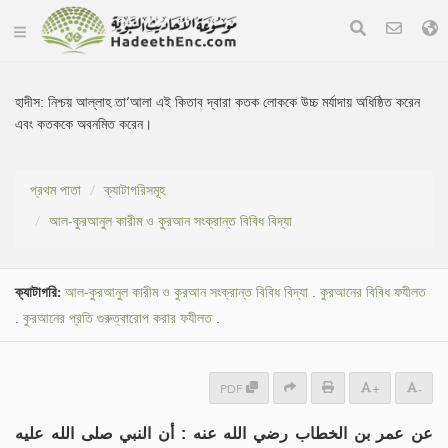
হাদীস:
নিশ্চয় আল্লাহ তা‘আলা এই কিতাব দ্বারা কতক লোককে উচ্চ মর্যাদায় অধিষ্ঠিত করেন
এবং কতককে অবনমিত করেন।
প্রথম পাতা
ক্যাটাগরিসমূহ
আল-কুরআনুল কারীম ও কুরআন সংক্রান্ত বিবিধ বিদ্যা
ক্যাটাগরি:
আল-কুরআনুল কারীম ও কুরআন সংক্রান্ত বিবিধ বিদ্যা
.
কুরআনের বিবিধ ফযীলত
.
কুরআনের প্রতি গুরুত্বারোপ করার ফযীলত
.
PDF
+
-
عن عمر بن الخطاب رضي الله عنه : أن النبي صلى الله عليه