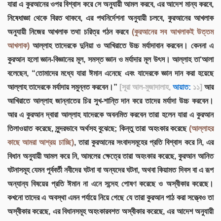
যারা এ কুরআনের ওপর বিশ্বাস করে সে অনুযায়ী আমল করবে, এর আদেশ মান্য করবে,
নিষেধাজ্ঞা থেকে বিরত থাকবে, এর পথনির্দেশনা অনুযায়ী চলবে, কুরআনের আখলাক
অনুযায়ী নিজের আখলাক তথা চরিত্র গঠন করবে
(কুরআনের সব আখলাকই উত্তম
আখলাক)
আল্লাহ তাদেরকে দুনিয়া ও আখিরাতে উচ্চ মর্যাদাবান করবেন। কেননা এ
কুরআন হলো জ্ঞান-বিজ্ঞানের মূল, সমস্ত জ্ঞান ও মর্যাদার মূল উৎস। আল্লাহ তা‘আলা
বলেছেন, “তোমাদের মধ্যে যারা ঈমান এনেছে এবং যাদেরকে জ্ঞান দান করা হয়েছে
আল্লাহ তাদেরকে মর্যাদায় সমুন্নত করবেন।”
[সূরা আল-মুজাদালাহ,
আয়াত:
১১]
আর
আখিরাতে আল্লাহ জান্নাতের চির সুখ-শান্তি দান করে তাদের মর্যাদা উচ্চ করবেন।
আর এ কুরআন দ্বারা আল্লাহ যাদেরকে অবনমিত করবেন তারা হলেন যারা এ কুরআন
তিলাওয়াত করেছে, সুন্দরভাবে অর্থসহ বুঝেছে; কিন্তু তারা অহংকার করেছে
(আল্লাহর
কাছে আমরা আশ্রয় চাচ্ছি)
, তারা কুরআনের সংবাদসমূহের প্রতি বিশ্বাস করে নি, এর
বিধান অনুযায়ী আমল করে নি, আমলের ক্ষেত্রে তারা অহংকার করেছে, কুরআন আনিত
ঘটনাসমূহ যেমন পূর্ববর্তী নবীদের ঘটনা বা অন্যদের ঘটনা, অথবা কিয়ামত দিবস বা এ রূপ
অন্যান্য বিষয়ের প্রতি ঈমান না এনে সন্দেহ পোষণ করেছে ও অস্বীকার করেছে।
কখনো তাদের এ অবস্থা এমন পর্যায়ে নিয়ে গেছে যে তারা কুরআন পাঠ করা সত্ত্বেও তা
অস্বীকার করেছে, এর বিধানসমূহ অহংকারবশত অস্বীকার করেছে, এর আদেশ অনুযায়ী