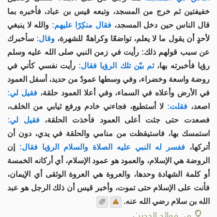
خفيفتين ثم خرج من المسجد، وتبعه قيس بن عباد، فأخبره بما
قال الناس حين دخل المسجد،
فقال منكِرًا عليهم:
والله لا ينبغي
لأحدٍ أن يقول ما لا يعلم، تواضعًا وكراهةً للشهرة،
وقال:
سأخبرك
عن سبب قولهم ذلك: رأيت في زمن النبي صلى الله عليه وسلم
رؤيا فأخبرته بها،
ثم بيّن تلك الرؤيا فقال:
رأيت نفسي كأني في
روضة واسعة وخضراء، وفي وسطها عمودٌ من حديد، أسفل العمود
في الأرض وأعلاه في السماء، وفي أعلا العمود حلقة،
فقيل لي:
اصعد،
فقلت:
لا أستطيع، فجاءني خادم ورفع ثيابي من الخلف،
فصعدت حتى جئت أعلى العمود فأخذت الحلقة،
فقيل لي:
استمسك بها، فاستيقظت من منامي والحلقة في يدي، دون أن
أتركها،
ففسر له النبي عليه الصلاة والسلام الرؤيا فقال:
إن
الروضة هي الإسلام، والعمود هو عمود الإسلام، أي أركانه الخمسة
أو كلمة الشهادة وحدها، والعروة هي العروة الوثقى أي الإيمان،
فأنت على الإسلام حتى تموت، وأخبر قيس أن ذلك الرجل هو عبد
الله بن سلام رضي الله عنه.
من فوائد الحديث