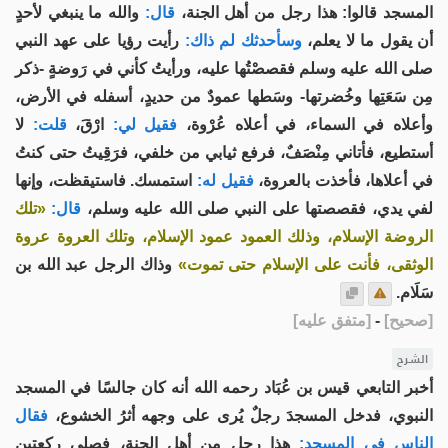
المسجد قالوا: هذا رجل من أهل الجنة،
قال:
والله ما ينبغي لأحدٍ
أن يقول ما لا يعلم،
وسأحدثك لم ذاك:
رأيت رؤيا على عهد النبي
صلى الله عليه وسلم فقصصْتُها عليه، ورأيتُ كأني في رَوضةٍ -ذكر
مِن سَعَتِها وخُضرتها- وسَطها عمودٌ من حديدٍ، أسفله في الأرض،
وأعلاه في السماء، في أعلاه عُرْوة،
فقيل لي:
ارْقَ،
قلت:
لا
أستطيع، فأتاني مِنْصَفٌ، فرفع ثيابي من خلفي، فرَقِيتُ حتى كنتُ
في أعلاها، فأخذت بالعروة،
فقيل له:
استمسك. فاستيقظت، وإنها
لفي يدي، فقصصتها على النبي صلى الله عليه وسلم،
قال:
«تلك
الروضة الإسلام، وذلك العمود عمود الإسلام، وتلك العروة عروة
الوثقى، فأنت على الإسلام حتى تموت»
وذاك الرجل عبد الله بن
سَلَام.
[
صحيح
]
-
[
متفق عليه
]
الشرح
أخبر التابعي قيس بن عُبَاد رحمه الله أنه كان جالسًا في المسجد
النبوي، فدخل المسجدَ رجلٌ يُرى على وجهه أثرُ الخشوع،
فقال
الناس في المسجد:
هذا رجل من أهل الجنة، فصلى ركعتين