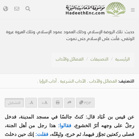
حديث:
تلك الروضة الإسلام، وذلك العمود عمود الإسلام، وتلك العروة عروة
الوثقى، فأنت على الإسلام حتى تموت
الرئيسية
التصنيفات
الفضائل والآداب
التصنيف:
الفضائل والآداب
.
الآداب الشرعية
.
آداب الرؤيا
.
التشكيل
-
+
PDF
عن قيس بن عُبَاد قال: كنتُ جالسًا في مسجد المدينة، فدخل
رجلٌ على وجهه أثرُ الخشوع،
فقالوا:
هذا رجل من أهل الجنة،
فصلى ركعتين تجوَّز فيهما، ثم خرج، وتَبِعْتُه،
فقلت:
إنك حين دخلتَ