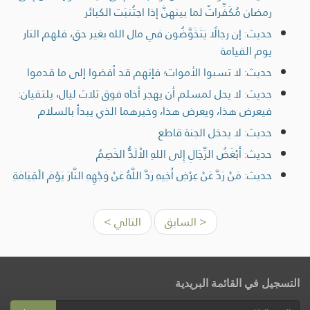
رمضان مُكَفِّراتٌ لما بينهنَّ إذا اجتُنبَت الكبائر
حديث: إن رجالًا يَتَخَوَّضُون في مال الله بغير حق، فلهم النار
يوم القيامة
حديث: لا تسبوا الأموات؛ فإنهم قد أفضوا إلى ما قدموا
حديث: لا يحل لمسلم أن يهجر أخاه فوق ثلاث ليال، يلتقيان:
فيعرض هذا، ويعرض هذا، وخيرهما الذي يبدأ بالسلام
حديث: لا يدخل الجنة قاطع
حديث: أَبْغَضُ الرِّجَالِ إِلى اللهِ الأَلَدُّ الخَصِمُ
حديث: مَنْ رَدَّ عَنْ عِرْضِ أَخِيهِ رَدَّ اللَّهُ عَنْ وَجْهِهِ النَّارَ يَوْمَ الْقِيَامَةِ
< السابق
التالي >
التسجيل في القائمة البريدية