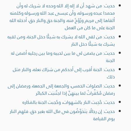
حديث: من شهد أن لا إله إلا الله وحده لا شريك له وأن
محمدا عبده ورسوله، وأن عيسى عبد الله ورسوله وكلمته
ألقاها إلى مريم ورُوُحٌ منه، والجنة حق والنار حق، أدخله الله
الجنة على ما كان من العمل
حديث: من لقي الله لا يشرك به شيئًا دخل الجنة، ومن لقيه
يشرك به شيئًا دخل النار
حديث: من يضمن لي ما بين لحييه وما بين رجليه أضمن له
الجنة
حديث: الجنة أقرب إلى أحدكم من شِرَاكِ نعله، والنار مثل
ذلك
حديث: الصلوات الخمس، والجمعة إلى الجمعة، ورمضان إلى
رمضان مُكَفِّراتٌ لما بينهنَّ إذا اجتُنبَت الكبائر
حديث: حُجِبت النار بالشهوات، وحُجبت الجنة بالمَكَاره
حديث: إن رجالًا يَتَخَوَّضُون في مال الله بغير حق، فلهم النار
يوم القيامة