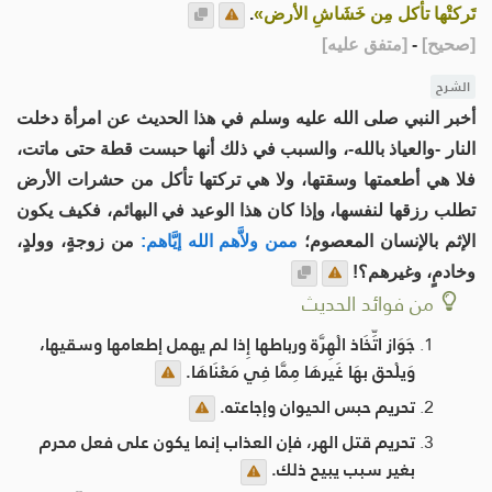
تَركتْها تأكل مِن خَشَاشِ الأرض»
.
[
صحيح
]
-
[
متفق عليه
]
الشرح
أخبر النبي صلى الله عليه وسلم في هذا الحديث عن امرأة دخلت
النار -والعياذ بالله-، والسبب في ذلك أنها حبست قطة حتى ماتت،
فلا هي أطعمتها وسقتها، ولا هي تركتها تأكل من حشرات الأرض
تطلب رزقها لنفسها، وإذا كان هذا الوعيد في البهائم، فكيف يكون
الإثم بالإنسان المعصوم؛
ممن ولاَّهم الله إيَّاهم:
من زوجةٍ، وولدٍ،
وخادمٍ، وغيرهم؟!
من فوائد الحديث
جَوَاز اتِّخَاذ الْهِرَّة ورباطها إِذا لم يهمل إطعامها وسقيها،
وَيلْحق بهَا غَيرهَا مِمَّا فِي مَعْنَاهَا.
تحريم حبس الحيوان وإجاعته.
تحريم قتل الهر، فإن العذاب إنما يكون على فعل محرم
بغير سبب يبيح ذلك.