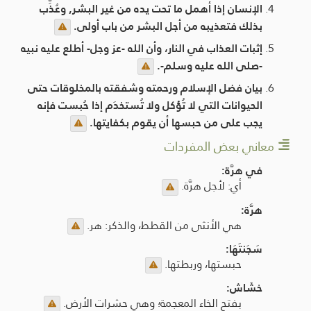
الإنسان إذا أهمل ما تحت يده من غير البشر, وعُذِّب
بذلك فتعذيبه من أجل البشر من باب أولى.
إثبات العذاب في النار، وأن الله -عز وجل- أطلع عليه نبيه
-صلى الله عليه وسلم-.
بيان فضل الإسلام ورحمته وشفقته بالمخلوقات حتى
الحيوانات التي لا تُؤكل ولا تُستخدَم إذا حُبست فإنه
يجب على من حبسها أن يقوم بكفايتها.
معاني بعض المفردات
في هرَّة:
أي: لأجل هرَّة.
هرَّة:
هي الأنثى من القطط، والذكر: هر.
سَجَنتَهَا:
حبستها، وربطتها.
خشَاش:
بفتح الخاء المعجمة؛ وهي حشرات الأرض.