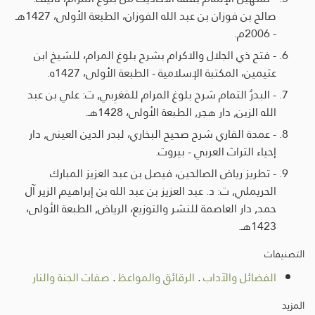
صالح بن فوزان بن عبد الله الفوزان، الطبعة الأولى، 1427هـ
- 2006م.
- فتح ذي الجلال والاكرام بشرح بلوغ المرام، للشيخ ابن
عثيمين، المكتبة الإسلامية - الطبعة الأولى، 1427ه.
- البدرُ التمام شرح بلوغ المرام للمَغرِبي, ت: علي بن عبد
الله الزبن, دار هجر, الطبعة الأولى، 1428هـ.
- عمدة القاري شرح صحيح البخاري، لبدر الدين العينى, دار
إحياء التراث العربي - بيروت.
- تطريز رياض الصالحين، فيصل بن عبد العزيز المبارك
الحريملي, ت: د. عبد العزيز بن عبد الله بن إبراهيم الزير آل
حمد, دار العاصمة للنشر والتوزيع، الرياض, الطبعة الأولى،
1423هـ.
التصنيفات
الفضائل والآداب
.
الرقائق والمواعظ
.
صفات الجنة والنار
المزيد