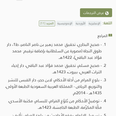
عرض الترجمات
اللغة:
الإنجليزية
الأوردية
الإندونيسية
المزيد
(11)
المراجع
- صحيح البخاري، تحقيق: محمد زهير بن ناصر الناصر، ط1، دار
طوق النجاة (مصورة عن السلطانية بإضافة ترقيم: محمد
فؤاد عبد الباقي)، 1422هـ.
- صحيح مسلم، تحقيق: محمد فؤاد عبد الباقي، دار إحياء
التراث العربي، بيروت، 1423هـ.
- بلوغ المرام من أدلة الأحكام، لابن حجر، دار القبس للنشر
والتوزيع، الرياض - المملكة العربية السعودية الطبعة الأولى،
1435هـ - 2014م.
- توضِيحُ الأحكَامِ مِن بُلوُغ المَرَام، للبسام، مكتَبة الأسدي،
مكّة المكرّمة، الطبعة الخامِسَة، 1423هـ.
- تسهيل الإلمام بفقه الأحاديث من بلوغ المرام، تأليف: