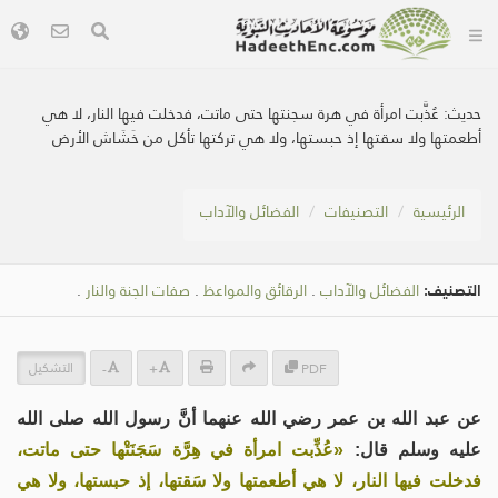
حديث:
عُذَّبت امرأة في هرة سجنتها حتى ماتت، فدخلت فيها النار، لا هي
أطعمتها ولا سقتها إذ حبستها، ولا هي تركتها تأكل من خَشَاش الأرض
الرئيسية
التصنيفات
الفضائل والآداب
التصنيف:
الفضائل والآداب
.
الرقائق والمواعظ
.
صفات الجنة والنار
.
التشكيل
-
+
PDF
عن عبد الله بن عمر رضي الله عنهما أنَّ رسول الله صلى الله
عليه وسلم قال:
«عُذِّبت امرأة في هِرَّة سَجَنَتْها حتى ماتت،
فدخلت فيها النار، لا هي أطعمتها ولا سَقتها، إذ حبستها، ولا هي