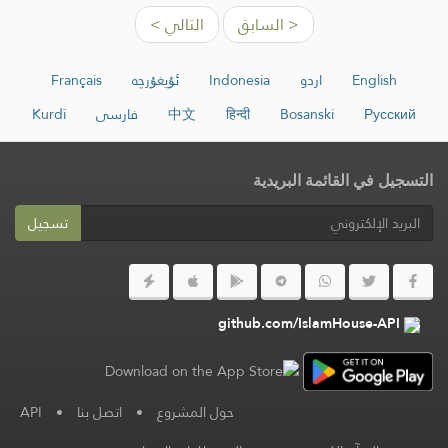
< السابق
التالي >
English
اردو
Indonesia
ئۇيغۇرچە
Français
Русский
Bosanski
हिन्दी
中文
فارسی
Kurdî
التسجيل في القائمة البريدية
تسجيل
github.com/IslamHouse-API
حول المشروع
•
اتصل بنا
•
API