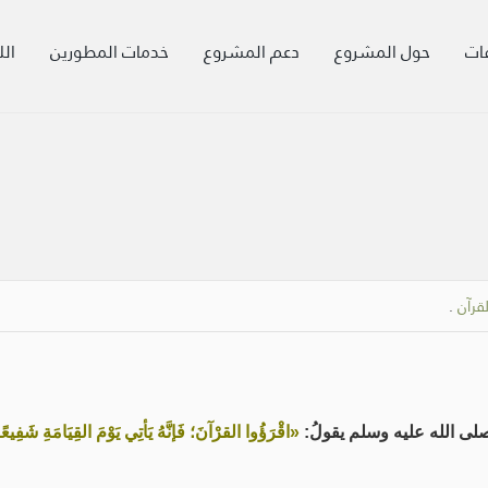
ات
حول المشروع
دعم المشروع
خدمات المطورين
الل
لقرآن
.
لى الله عليه وسلم يقولُ:
«اقْرَؤُوا القرْآنَ؛ فَإنَّهُ يَأتِي يَوْمَ القِيَامَةِ شَفِيعً