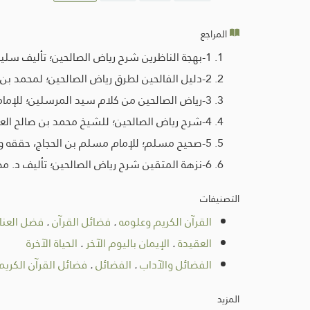
المراجع
1-بهجة الناظرين شرح رياض الصالحين؛ تأليف سليم الهلالي، دار ابن الجوزي.
2-دليل الفالحين لطرق رياض الصالحين؛ لمحمد بن علان الشافعي، دار الكتاب العربي-بيروت.
3-رياض الصالحين من كلام سيد المرسلين؛ للإمام أبي زكريا النووي، تحقيق د. ماهر الفحل، دار ابن كثير-دمشق، الطبعة الأولى، 1428هـ.
4-شرح رياض الصالحين؛ للشيخ محمد بن صالح العثيمين، مدار الوطن، الرياض، 1426هـ.
5-صحيح مسلم؛ للإمام مسلم بن الحجاج، حققه ورقمه محمد فؤاد عبدالباقي، دار عالم الكتب-الرياض، الطبعة الأولى، 1417هـ.
6-نزهة المتقين شرح رياض الصالحين؛ تأليف د. مصطفى الخِن وغيره، مؤسسة الرسالة-بيروت، الطبعة الرابعة عشر، 1407هـ.
التصنيفات
القرآن الكريم وعلومه
.
فضائل القرآن
.
فضل العناي
العقيدة
.
الإيمان باليوم الآخر
.
الحياة الآخرة
الفضائل والآداب
.
الفضائل
.
فضائل القرآن الكريم
المزيد