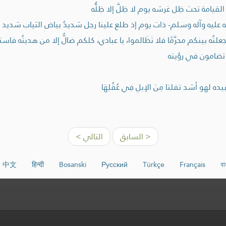
وم القيامة تحت ظِل عَرشه يوم لا ظِلَّ إلا ظِلُّه
ليه وآله وسلم- ذات يوم إذ طلع علينا رجل شديدُ بياض الثياب شديد سواد
تُه بينكم محرَّمًا فلا تَظَالموا، يا عبادي، كلكم ضالٌّ إلا من هديتُه 
 تضامون في رؤيته
هو أشد تفلتا مِنَ الإبلِ فِي عُقُلِهَا
< السابق
التالي >
中文
हिन्दी
Bosanski
Русский
Türkçe
Français
বা