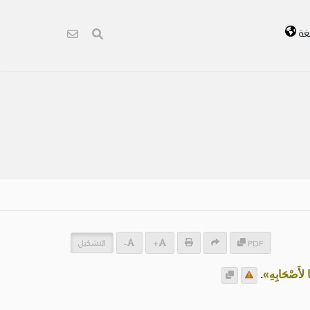
غة
التشكيل
-
+
PDF
ا لأَصْحَابِهِ»
.