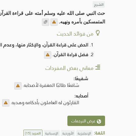
الشرح
حث النبي صلى الله عليه وسلم أمته على قراءة القرآن؛ ف
المتمسكين بأمره ونهيه.
من فوائد الحديث
الحض على قراءة القرآن، والإكثار منها، وعدم ا
فضل قراءة القرآن.
معاني بعض المفردات
شفيعًا:
شافعًا طالبًا المغفرة لأصحابه.
أصحابه:
القارئون له العاملون بأحكامه وهديه.
عرض الترجمات
اللغة:
الإنجليزية
الأوردية
الإسبانية
المزيد
(15)