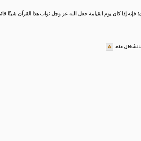
إنه إذا كان يوم القيامة جعل الله عز وجل ثواب هذا القرآن شيئًا قائمً
لانشغال عنه.