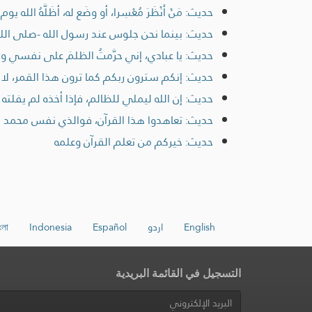
حديث: مَنْ أَنْظَرَ مُعْسِرا، أو وضَع له، أظَلَّهُ الله ي
حديث: بينما نحن جلوس عند رسول الله -صلى الله ع
حديث: يا عبادي، إني حرَّمتُ الظلمَ على نفسي وجعل
حديث: إنكم سترون ربكم كما ترون هذا القمر، لا
حديث: إن الله ليملي للظالم، فإذا أخذه لم يفلته
حديث: تعاهدوا هذا القرآن، فوالذي نفس محمد بيده ل
حديث: خيركم من تعلم القرآن وعلمه
English
اردو
Español
Indonesia
ংলা
التسجيل في القائمة البريدية