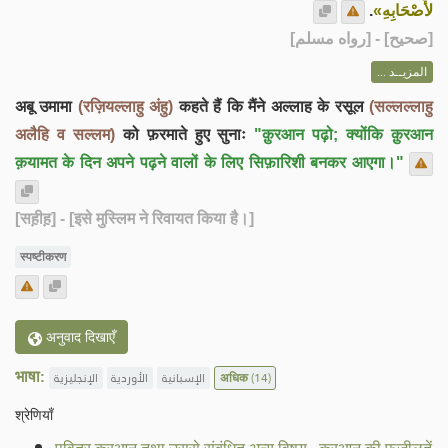
.
لأَصْحَابِهِ»
] - [رواه مسلم]
صحيح
[
المزيــد ...
अबू उमामा
(रज़ियल्लाहु अंहु)
कहते हैं कि मैंने अल्लाह के रसूल
(सल्लल्लाहु
अलैहि व सल्लम)
को फ़रमाते हुए सुनाः
"क़ुरआन पढ़ो; क्योंकि क़ुरआन
क़यामत के दिन अपने पढ़ने वालों के लिए सिफ़ारिशी बनकर आएगा।"
[सह़ीह़]
- [इसे मुस्लिम ने रिवायत किया है।]
स्पष्टीकरण
अनुवाद दिखाएँ
भाषा:
الإنجليزية
الأوردية
الإسبانية
अधिक
(14)
श्रेणियाँ