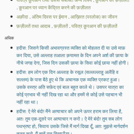
पवित्र क़ुरआन तथा उससे संबंधित अन्य विषय
.
क़ुरआन की फ़ज़ीलतें
.
क़ुरआन पर ध्यान केंद्रित करने की फ़ज़ीलत
अक़ीदा
.
अंतिम दिवस पर ईमान
.
आख़िरत (परलोक) का जीवन
फ़ज़ीलतें तथा आदाब
.
फ़ज़ीलतें
.
पवित्र क़ुरआन की फ़ज़ीलतें
अधिक
हदीस: जिसने किसी अभावग्रस्त व्यक्ति को मोहलत दी या उसे माफ़
कर दिया, उसे अल्लाह तआला क़यामत के दिन अपने अर्श की छाया के
नीचे जगह देगा, जिस दिन उसकी छाया के सिवा कोई छाया नहीं होगी।
हदीस: हम लोग एक दिन अल्लाह के रसूल (सल्लल्लाहू अलैहि व
सल्लम) के पास बैठे हुए थे कि अचानक एक व्यक्ति प्रकट हुआ।
उसके वस्त्र अति सफ़ेद एवं बाल बहुत काले थे। उसपर यात्रा का
कोई प्रभाव भी नहीं दिख रहा था और हममें से कोई उसे पहचान भी
नहीं रहा था।
हदीस: ऐ मेरे बंदो! मैंने अत्याचार को अपने ऊपर हराम कर लिया है,
अतः तुम एक-दूसरे पर अत्याचार न करो। ऐ मेरे बंदो! तुम सब लोग
पथभ्रष्ट हो, सिवाय उसके जिसे मैं मार्ग दिखा दूँ, अतः मुझसे मार्गदर्शन
तलब करो, मैं तुम्हें राह दिखाऊँगा।