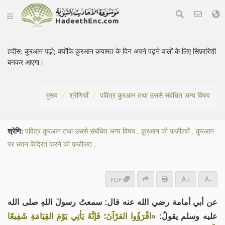
हदीस:
क़ुरआन पढ़ो; क्योंकि क़ुरआन क़यामत के दिन अपने पढ़ने वालों के लिए सिफ़ारिशी
बनकर आएगा।
मुख्य
श्रेणियाँ
पवित्र क़ुरआन तथा उससे संबंधित अन्य विषय
श्रेणि:
पवित्र क़ुरआन तथा उससे संबंधित अन्य विषय
.
क़ुरआन की फ़ज़ीलतें
.
क़ुरआन
पर ध्यान केंद्रित करने की फ़ज़ीलत
.
PDF
+
-
عن أبي أمامة رضي الله عنه قال: سمعتُ رسولَ اللهِ صلى الله
عليه وسلم يقولُ:
«اقْرَؤُوا القرْآنَ؛ فَإنَّهُ يَأتِي يَوْمَ القِيَامَةِ شَفِيعًا