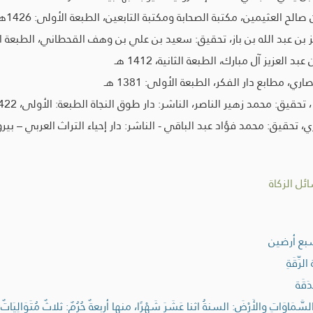
ح العثيمين، مكتبة الصحابة ومكتبة التابعين، الطبعة الأولى: 1426هـ.
 عبد الله بن باز، تحقيق: سعيد بن علي بن وهف القحطاني، الطبعة الأولى، 
عزيز آل مبارك، الطبعة الثانية، 1412 هـ
 مطابع دار الفكر، الطبعة الأولى: 1381 هـ
قيق: محمد زهير الناصر، الناشر: دار طوق النجاة الطبعة: الأولى، 1422هـ
تحقيق: محمد فؤاد عبد الباقي - الناشر: دار إحياء التراث العربي – بير
ئل الزكاة
بع أرضين
ِقَةِ
َقَة
 السَّمَاوَاتِ والأَرْضَ: السنةُ اثنا عَشَرَ شَهْرًا، منها أربعةٌ حُرُمٌ: ثلاثٌ مُتَوَالِيَاتٌ: