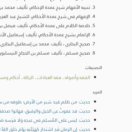
تنبيه الأفهام شرح عمدة الإحكام، تأليف: محمد بن صال
الإفهام في شرح عمدة الأحكام، للشيخ عبد العزيز بن
خلاصة الكلام على عمدة الأحكام، تأليف: فيصل بن عبد ال
الإلمام بشرح عمدة الأحكام، تأليف: إسماعيل الأنصاري،
صحيح البخاري ، تأليف: محمد بن إسماعيل البخاري ، تح
صحيح مسلم ، تأليف: مسلم بن الحجاج النيسابوري، 
التصنيفات
الفقه وأصوله
.
فقه العبادات
.
الزكاة
.
أحكام ومسا
المزيد
حديث: من ظلم قيد شبر من الأرض؛ طوقه من س
حديث: قد عفوتُ عن الخيل والرقيق، فهاتوا صدقة الرّ
حديث: ليس على المُسلِم في عبدِهِ وَلاَ فَرَسهِ صَد
حديث: إن الزمانَ قَدِ اسْتَدَارَ كَهَيْئَتِهِ يَوْمَ خَلَقَ اللهُ