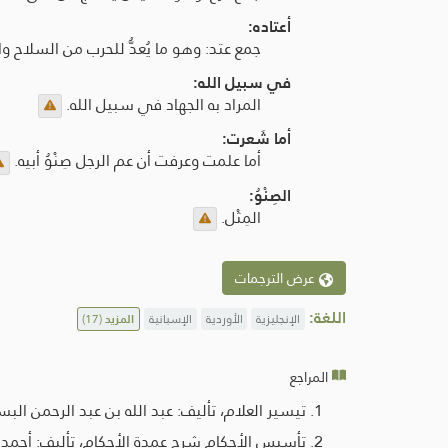
أعتاده:
جمع عتد: وهو ما يُعدُّ للحرب من السلاح وا
في سبيل الله:
المراد به الجهاد في سبيل الله.
أما شَعرت:
أما علمت وعرفت أن عم الرجل صِنْوُ أبيه.
الصِنْوُ:
المِثْل.
عرض الترجمات
اللغة:
الإنجليزية
الأوردية
الإسبانية
المزيد
(17)
المراجع
تيسير العلام، تأليف: عبد الله بن عبد الرحمن البسا
تأسيس الأحكام شرح عمدة الأحكام، تأليف: أحمد ب