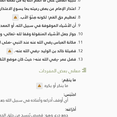
تنبيه الغافل على ما أنعم الله به من نعمة الغ
اعتذار الإمام عن بعض رعيته بما يسوغ الاعتذار 
تعظيم حق العَم؛ لكونه صِنْوُ الأب.
أن الأشياء الموقوفة في سبيل الله، أو المعدة
جواز جعل الأشياء المنقولة وقفا لله -تعالى- 
مكانة العباس رضي الله عنه عند النبي -صلى ا
فضيلة خالد بن الوليد -رضي الله عنه-.
فضل عمر -رضي الله عنه-؛ حيث كان موضع الثق
معاني بعض المفردات
ما ينقِم:
ما ينكر أو يكره.
احتَبَس:
أي أوقف أدراعه وأعتاده في سبيل الله جعل
أدْرَاعَه:
جمع درع، وهو: قميص يُنسج من حلق الحدي