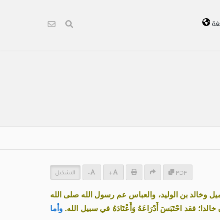
غة
التشكيل
-
+
PDF
يل وخالد بن الوليد، والعباس عم رسول الله صلى الله
ا؛ فقد احْتَبَسَ أَدْرَاعَهُ وَأَعْتَادَهُ في سبيل الله.
وأما