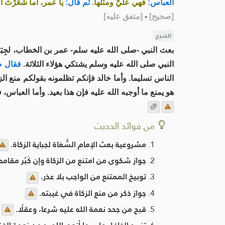
العباس:
فهي عليَّ ومثلها.
ثم قال:
يا عمر، أما شَعَرْتَ أ
[
صحيح
]
-
[
متفق عليه
]
الشرح
بعث النبي -صلى الله عليه سلم- عمر بن الخطاب، لجِبَاي
النبي صلى الله عليه وسلم يشتكي هؤلاء الثلاثة.
فقال صل
الناس تسليما. وأما خالد فإنكم تظلمونه بقولكم منع ال
هو يمنع ما أوجبه الله عليه فإن هذا بعيد. وأما العباس
من فوائد الحديث
مشروعية بعث الإمام السُّعَاة لجباية الزكاة.
جواز شكوى من امتنع من الزكاة وإن كَبُر مقامه
توبيخ الممتنع من الواجب بلا عذر.
جواز ذكر من منع الزكاة في غيبته.
قبح من جحد نعمة الله عليه شرعا، وعقلًا.