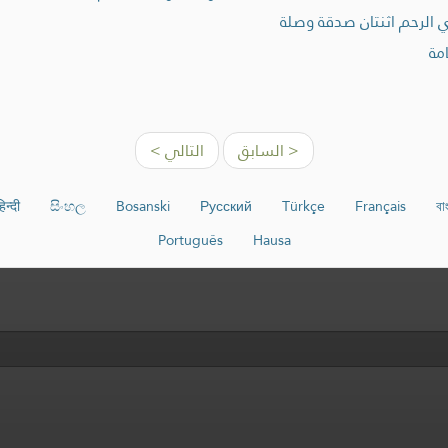
الرحم اثنتان صدقة وصلة
مة
< السابق
التالي >
िन्दी
සිංහල
Bosanski
Русский
Türkçe
Français
বা
Português
Hausa