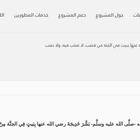
ات
حول المشروع
دعم المشروع
خدمات المطورين
الل
له عنها ببيت في الجنة من قصب، لا صخب فيه، ولا نصب
الله عليه وسلَّم- بَشَّرَ خَدِيجَةَ رضي الله عنها بِبَيتٍ فِي الجنَّة مِنْ قَص