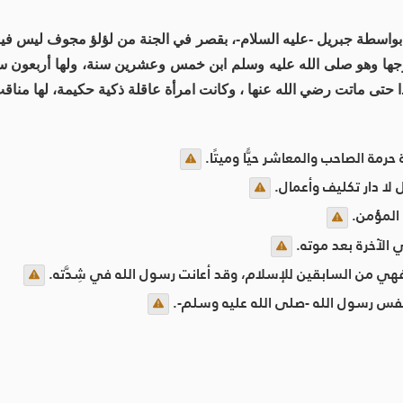
 بواسطة جبريل -عليه السلام-، بقصر في الجنة من لؤلؤ مجوف ليس ف
تزوجها وهو صلى الله عليه وسلم ابن خمس وعشرين سنة، ولها أربعون سن
ها أحدا حتى ماتت رضي الله عنها ، وكانت امرأة عاقلة ذكية حكيمة، لها منا
رمة الصاحب والمعاشر حيًّا وميتًا.
 لا دار تكليف وأعمال.
 المؤمن.
 الآخرة بعد موته.
فهي من السابقين للإسلام، وقد أعانت رسول الله في شِدَّته.
فس رسول الله -صلى الله عليه وسلم-.