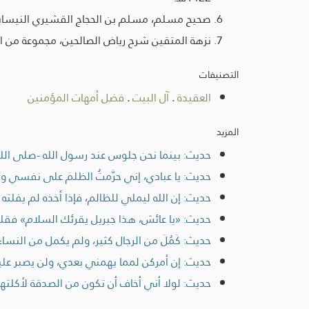
صحيح مسلم، مسلم بن الحجاج القشيري النيسابوري، تح
نزهة المتقين شرح رياض الصالحين، مجموعة من الباحث
التصنيفات
العقيدة
.
آل البيت
.
فضل أمهات المؤمنين
المزيد
حديث: بينما نحن جلوس عند رسول الله -صلى الله ع
حديث: يا عبادي، إني حرَّمتُ الظلمَ على نفسي وجعل
حديث: إن الله ليملي للظالم، فإذا أخذه لم يفلته
حديث: «يا عائش، هذا جبريل يقرئك السلام» فقلت: 
حديث: كَمُلَ من الرجال كثير، ولم يكمل من النس
حديث: إن أمركن لمما يهمني بعدي، ولن يصبر عليك
حديث: لولا أني أخاف أن تكون من الصدقة لأكلتها