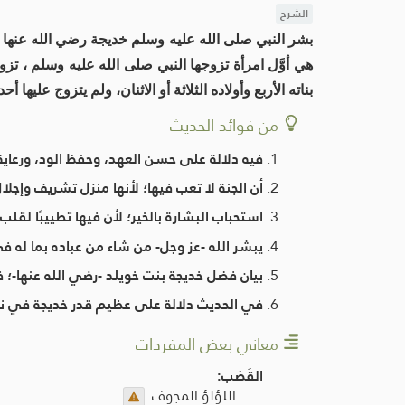
الشرح
بشر النبي صلى الله عليه وسلم خديجة رضي الله عنها
هي أوَّل امرأة تزوجها النبي صلى الله عليه وسلم ، 
بناته الأربع وأولاده الثلاثة أو الاثنان، ولم يتزوج علي
من فوائد الحديث
فيه دلالة على حسن العهد، وحفظ الود، ورعاية ح
أن الجنة لا تعب فيها؛ لأنها منزل تشريف وإجلال
استحباب البشارة بالخير؛ لأن فيها تطييبًا لقلب
يبشر الله -عز وجل- من شاء من عباده بما له في
بيان فضل خديجة بنت خويلد -رضي الله عنها-؛ 
في الحديث دلالة على عظيم قدر خديجة في ن
معاني بعض المفردات
القَصَب:
اللؤلؤ المجوف.