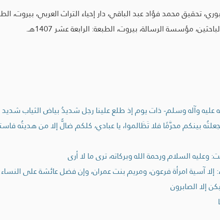
قيق محمد فؤاد عبد الباقي، دار إحياء التراث العربي، بيروت، الطبعة: 423
ين، مؤسسة الرسالة، بيروت، الطبعة: الرابعة عشر 1407هـ.
ليه وآله وسلم- ذات يوم إذ طلع علينا رجل شديدُ بياض الثياب شديد سواد
تُه بينكم محرَّمًا فلا تَظَالموا، يا عبادي، كلكم ضالٌّ إلا من هديتُه 
وعليه السلام ورحمة الله وبركاته، ترى ما لا أرى
اء: إلا آسية امرأة فرعون، ومريم بنت عمران، وإن فضل عائشة على النسا
ن إلا الصابرون