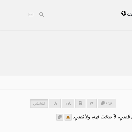
غة
التشكيل
-
+
PDF
َبٍ، لاَ صَخَبَ فِيهِ، ولاَ نَصَبٍ.