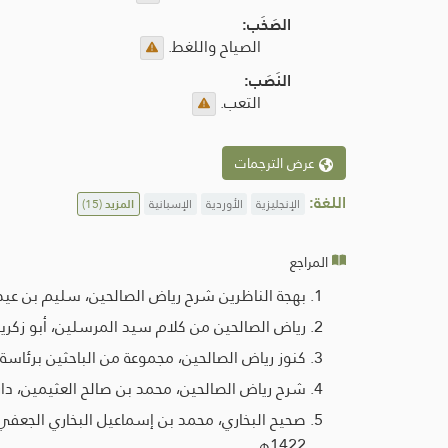
الصَخَب:
الصياح واللغط.
النَصَب:
التعب.
عرض الترجمات
اللغة:
الإنجليزية
الأوردية
الإسبانية
المزيد
(15)
المراجع
بهجة الناظرين شرح رياض الصالحين، سليم بن عيد الهلا
رياض الصالحين من كلام سيد المرسلين، أبو زكريا مح
كنوز رياض الصالحين، مجموعة من الباحثين برئاسة حمد ب
شرح رياض الصالحين، محمد بن صالح العثيمين، دار الوطن
صحيح البخاري، محمد بن إسماعيل البخاري الجعفي، 
1422هـ.