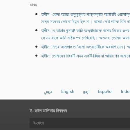
আরও ...
হাদীস: একদা আমরা রাসুলুল্লাহ সাল্লাল্লাহু আলাইহি ওয়াস
মধ্যে সফরের কোনো চিহ্ন ছিল না। আমরা কেউ তাঁকে চিনি ন
হাদীস: হে আমার বান্দারা! আমি অত্যাচারকে আমার নিজের ওপর
সে নয় যাকে আমি সঠিক পথ দেখিয়েছি। অতএব, তোমরা আমা
হাদীস: নিশ্চয় আল্লাহ তা‘আলা অত্যাচারীকে অবকাশ দেন।
হাদীস: তোমাদের বিষয়টি এমন একটি বিষয় যা আমার পর আমাকে
عربي
English
اردو
Español
Indo
ই-মেইল তালিকায় নিবন্ধন