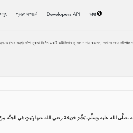
িসমূহ
প্রকল্প সম্পর্কে
Developers API
ভাষা
ান্নাতে (তার জন্য) ফাঁপা মুক্তা নির্মিত একটি অট্টালিকার সু-সংবাদ দান করলেন; যেখানে কোন হট্টগোল 
 الله عليه وسلَّم- بَشَّرَ خَدِيجَةَ رضي الله عنها بِبَيتٍ فِي الجنَّة مِنْ قَ