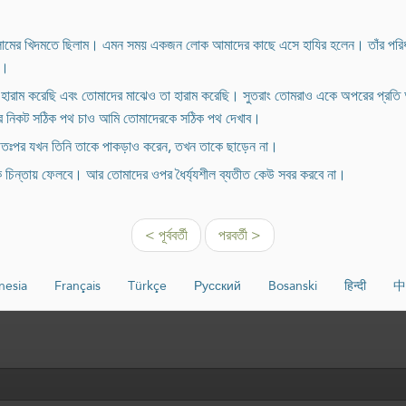
াল্লামের খিদমতে ছিলাম। এমন সময় একজন লোক আমাদের কাছে এসে হাযির হলেন। তাঁর পরিধা
া।
 হারাম করেছি এবং তোমাদের মাঝেও তা হারাম করেছি। সুতরাং তোমরাও একে অপরের প্রতি অত
র নিকট সঠিক পথ চাও আমি তোমাদেরকে সঠিক পথ দেখাব।
 অতঃপর যখন তিনি তাকে পাকড়াও করেন, তখন তাকে ছাড়েন না।
 চিন্তায় ফেলবে। আর তোমাদের ওপর ধৈর্য্যশীল ব্যতীত কেউ সবর করবে না।
< পূর্ববর্তী
পরবর্তী >
nesia
Français
Türkçe
Русский
Bosanski
हिन्दी
中