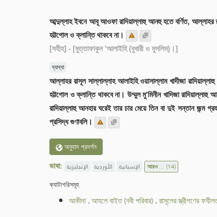
আব্দুল্লাহ ইবনে আবূ আওফা রাদিয়াল্লাহু আনহু হতে বর্ণিত, আল্লাহর র
হট্টগোল ও ক্লান্তি থাকবে না।
[সহীহ]
- [মুত্তাফাকুন ‘আলাইহি (বুখারী ও মুসলিম)।]
ব্যাখ্যা
আল্লাহর রাসূল সাল্লাল্লাহ আলাইহি ওয়াসাল্লাম খাদীজা রাদিয়াল্লাহু
হট্টগোল ও ক্লান্তি থাকবে না। উম্মুল মু‘মিনীন খাদিজা রাদিয়াল্লাহু
রাদিয়াল্লাহু আনহার ঘরেই তার চার মেয়ে তিন বা দুই সন্তান জন্ম গ
প্রসিদ্ধ গুণাবলি।
অনুবাদ প্রদর্শন
ভাষা:
الإنجليزية
الأوردية
الإسبانية
আরও ...
(14)
ক্যাটাগরিসমূহ
আকীদা
.
আহলে বাইত (নবী পরিবার)
.
রাসূলের স্ত্রীগণের ফযীল