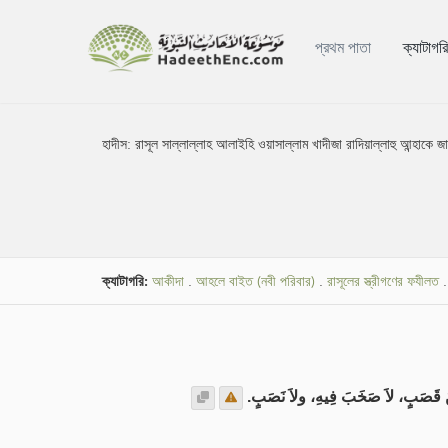
প্রথম পাতা
ক্যাটাগর
হাদীস:
রাসূল সাল্লাল্লাহ আলাইহি ওয়াসাল্লাম খাদীজা রাদিয়াল্লাহু আন্হাকে জ
ক্যাটাগরি:
আকীদা
.
আহলে বাইত (নবী পরিবার)
.
রাসূলের স্ত্রীগণের ফযীলত
.
صَبٍ، لاَ صَخَبَ فِيهِ، ولاَ نَصَبٍ