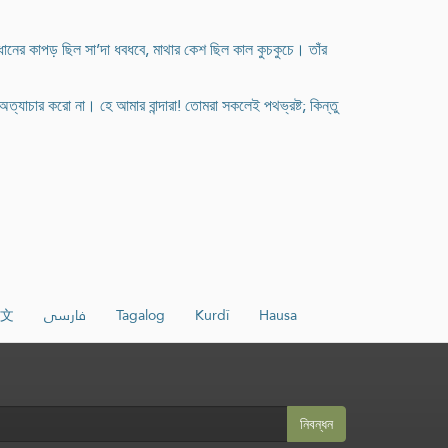
নের কাপড় ছিল সা’দা ধবধবে, মাথার কেশ ছিল কাল কুচকুচে। তাঁর
্যাচার করো না। হে আমার বান্দারা! তোমরা সকলেই পথভ্রষ্ট; কিন্তু
文
فارسی
Tagalog
Kurdî
Hausa
নিবন্ধন