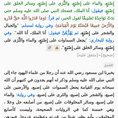
إِصْبَعٍ، والماء على إِصْبَعٍ، والثَّرَى على إِصْبَعٍ، وسائر الخلق على
إِصْبَعٍ،
فيقول:
أنا الملك، فضحك النبي صلى الله عليه وسلم حتى
بَدَتْ نَوَاجِذَهُ تَصْدِيقًا لقول الحبر،
ثم قرأ:
(وَمَا قَدَرُوا اللَّهَ حَقَّ قَدْرِهِ
وَالأَرْضُ جَمِيعًا قَبْضَتُهُ يَوْمَ الْقِيَامَةِ)
.
وفي رواية لمسلم:
"
والجبال
والشجر على إِصْبَعٍ،
ثم يَهُزُّهُنَّ فيقول:
أنا الملك، أنا الله
".
وفي
رواية للبخاري:
"
يجعل السماوات على إِصْبَعٍ، والماء والثَّرَى على
إِصْبَعٍ، وسائر الخلق على إِصْبَعٍ".
[
صحيح
]
-
[
متفق عليه
]
الشرح
يخبرنا ابن مسعود رضي الله عنه أن رجلا من علماء اليهود جاء إلى
النبي صلى الله عليه وسلم وذكر له أنهم يجدون في كتبهم أن الله
سبحانه يوم القيامة يجعل السموات على إصبع، والأرضين على
إصبع، والشجر على إصبع، والثرى على إصبع،
وفي رواية:
والماء
على إصبع، وسائر المخلوقات على إصبع، من أصابعه جل وعلا ،
وهي خمسة كما في الروايات الصحيحة، وليست كأصابع
المخلوقين، وأنه يظهر شيئا من قدرته وعظمته عزوجل فيهزهن