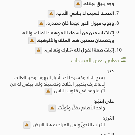
وجه يليق بجلاله.
الضحك لسبب لا ينافي الأدب.
وجوب قبول الحق مهما كان مصدره.
إثبات اسمين من أسماء الله وهما: الملك، والله،
ويتضمنان صفتين هما الملك والألوهية.
إثبات صفة القول لله -تبارك وتعالى-.
معاني بعض المفردات
حبر:
بفتح الحاء وكسرِها أحد أحبار اليهود، وهو العالم،
لأنه عارف بتحبير الكلام وتحسينه ولما يبقى له من
أثر علومه في قلوب الناس.
على إصْبَع:
واحد الأصابع يذكّر ويُؤنّث.
الثرى:
التراب النديّ ولعل المراد به هنا الأرض.
الشجر: