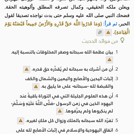
ويعلن ملكه الحقيقي، وكمال تصرفه المطلق وألوهيته الحقة.
فضحك النبي صلى الله عليه وسلم حتى بدت نواجذه تصديقا لقول
الحبر،
ثم قرأ:
{وَمَا قَدَرُوا اللَّهَ حَقَّ قَدْرِهِ وَالأَرْضُ جَمِيعاً قَبْضَتُهُ يَوْمَ
الْقِيَامَةِ}
.
من فوائد الحديث
بيان عظمة الله سبحانه وصغر المخلوقات بالنسبة إليه.
أن من أشرك به سبحانه لم يُقدِّره حق قدره.
إثبات اليدين والأصابع واليمين والشمال والكف
والقبضة لله -سبحانه- على ما يليق به.
أن هذه العلوم الجليلة التي في التوراة باقيةٌ عند
اليهود الذين في زمن الرسول -صَلَّى اللَّهُ عَلَيْهِ وَسَلَّمَ-
لم ينكِروها ولم يحرِّفوها.
تفرّد الله سبحانه بالملك وزوال كل ملكٍ لغيره.
اتفاق اليهودية والإسلام في إثبات الأصابع لله على