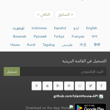
< السابق
التالي >
English
اردو
Español
Indonesia
ئۇيغۇرچە
Bosanski
Русский
Türkçe
Français
বাংলা
हिन्दी
中文
فارسی
Tagalog
Kurdî
Hausa
التسجيل في القائمة البريدية
تسجيل
github.com/IslamHouse-API