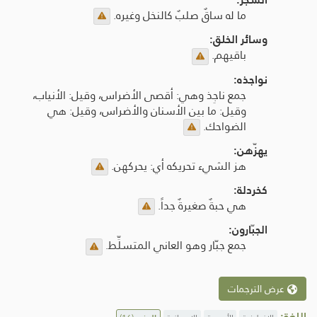
ما له ساقٌ صلبٌ كالنخل وغيره.
وسائر الخلق:
باقيهم.
نواجذه:
جمع ناجِذ وهي: أقصى الأضراس، وقيل: الأنياب،
وقيل: ما بين الأسنان والأضراس، وقيل: هي
الضواحك.
يهزّهن:
هز الشيء تحريكه أي: يحركهن.
كخردلة:
هي حبةٌ صغيرةٌ جداً.
الجبّارون:
جمع جبّار وهو العاني المتسلِّط.
عرض الترجمات
اللغة: