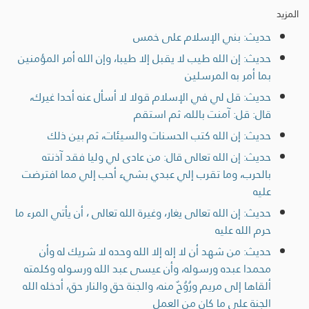
المزيد
حديث: بني الإسلام على خمس
حديث: إن الله طيب لا يقبل إلا طيبا، وإن الله أمر المؤمنين
بما أمر به المرسلين
حديث: قل لي في الإسلام قولا لا أسأل عنه أحدا غيرك،
قال: قل: آمنت بالله، ثم استقم
حديث: إن الله كتب الحسنات والسيئات، ثم بين ذلك
حديث: إن الله تعالى قال: من عادى لي وليا فقد آذنته
بالحرب، وما تقرب إلي عبدي بشيء أحب إلي مما افترضت
عليه
حديث: إن الله تعالى يغار، وغيرة الله تعالى ، أن يأتي المرء ما
حرم الله عليه
حديث: من شهد أن لا إله إلا الله وحده لا شريك له وأن
محمدا عبده ورسوله، وأن عيسى عبد الله ورسوله وكلمته
ألقاها إلى مريم ورُوُحٌ منه، والجنة حق والنار حق، أدخله الله
الجنة على ما كان من العمل