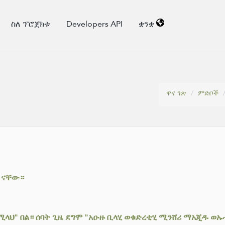
ስለ ፕሮጀክቱ
Developers API
ቋንቋ
ዋና ገጽ
ምድቦች
ክ ናቸው።
ስሚላህ" በል። ሰባት ጊዜ ደግሞ "አዑዙ ቢላሂ ወቁድረቲሂ ሚንሸሪ ማአጂዱ 