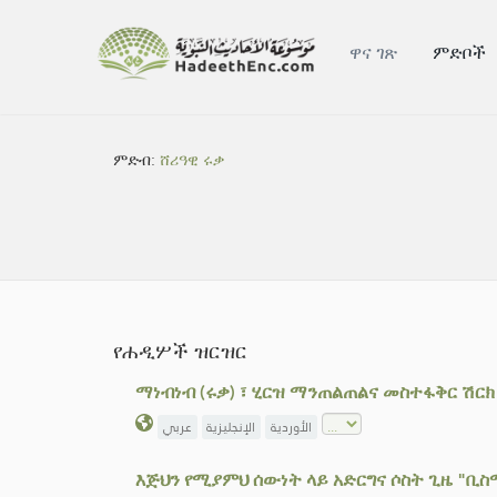
ዋና ገጽ
ምድቦች
ምድብ:
ሸሪዓዊ ሩቃ
የሐዲሦች ዝርዝር
ማነብነብ (ሩቃ) ፣ ሂርዝ ማንጠልጠልና መስተፋቅር ሽር
الأوردية
الإنجليزية
عربي
እጅህን የሚያምህ ሰውነት ላይ አድርግና ሶስት ጊዜ "ቢ