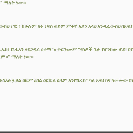
" ማለት ነው።
ህ ነገር ፣ ከሁሉም ክፉ ነፍስ ወይም ምቀኛ አይን አላህ እንዲፈውስህ በአላህ
ሺፋኡክ፣ ሺፋአን ላዩጋዲሩ ሰቀማ"» ትርጉሙም "የሰዎች ጌታ የሆንከው ሆይ! 
ለም።" ማለት ነው።
 "አስአሉሏሀል ዐዚም ረበል ዐርሺል ዐዚም አንየሽፊከ" ካለ አላህ ከዛ ካመመው 