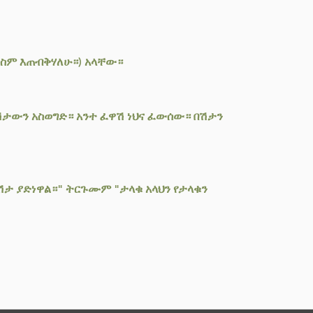
 ስም እጠብቅሃለሁ።) አላቸው።
በሽታውን አስወግድ። አንተ ፈዋሽ ነህና ፈውሰው። በሽታን
በሽታ ያድነዋል።" ትርጉሙም "ታላቁ አላህን የታላቁን