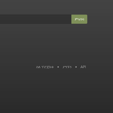
ምዝገባ
ስለ ፕሮጀክቱ
•
ያግኙን
•
API