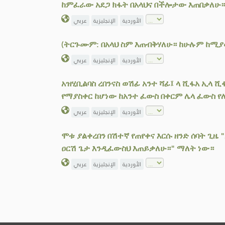
ከምፈራው አደጋ ክፋት በአላህና በችሎታው እጠበቃለሁ።
الأوردية
الإنجليزية
عربي
(ትርጉሙም: በአላህ ስም እጠብቅሃለሁ። ከሁሉም ከሚያውክ
الأوردية
الإنجليزية
عربي
አዝሂቢልባስ ረበንናስ ወሽፊ አንተ ሻፊ፤ ላ ሺፋአ ኢላ 
የማያስቀር ከሆነው ከአንተ ፈውስ በቀርም ሌላ ፈውስ የ
الأوردية
الإنجليزية
عربي
ሞቱ ያልቀረበን በሽተኛ የጠየቀና እርሱ ዘንድ ሰባት ጊዜ
ዐርሽ ጌታ እንዲፈውስህ እጠይቃለሁ።" ማለት ነው።
الأوردية
الإنجليزية
عربي