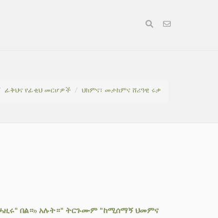
ፊቅህና የፊቂህ መርሆዎች
ህክምና፣ መታከምና ሸሪዓዊ ሩቃ
ወኡሓዚሩ" በል።» አሉት።" ትርጉሙም "ከሚሰማኝ ህመምና