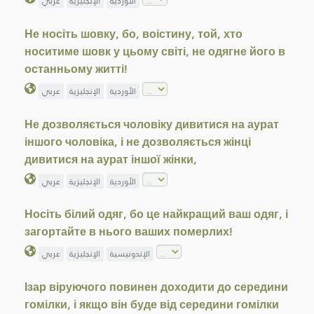
الأوردية
الإنجليزية
عربي
Не носіть шовку, бо, воістину, той, хто
носитиме шовк у цьому світі, не одягне його в
останньому житті!
الأوردية
الإنجليزية
عربي
Не дозволяється чоловіку дивитися на аурат
іншого чоловіка, і не дозволяється жінці
дивитися на аурат іншої жінки,
الأوردية
الإنجليزية
عربي
Носіть білий одяг, бо це найкращий ваш одяг, і
загортайте в нього ваших померлих!
الإندونيسية
الإنجليزية
عربي
Ізар віруючого повинен доходити до середини
гомілки, і якщо він буде від середини гомілки