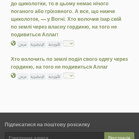
до щиколотки, то в цьому немає нічого
поганого або гріховного. А все, що нижче
щиколоток, — у Вогні. Хто волочив ізар свій
по землі через власну гординю, на того не
подивиться Аллаг!
الأوردية
الإنجليزية
عربي
Хто волочить по землі поділ свого одягу через
гординю, на того не подивиться Аллаг
الأوردية
الإنجليزية
عربي
Підписатися на поштову розсилку
Реєстрація