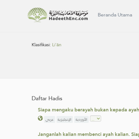
Beranda Utama
Klasifikasi:
Li'ān
Daftar Hadis
Siapa mengaku berayah bukan kepada ayahn
الأوردية
الإنجليزية
عربي
Janganlah kalian membenci ayah kalian. Si