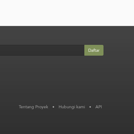
Daftar
Tentang Proyek
•
Hubungi kami
•
API