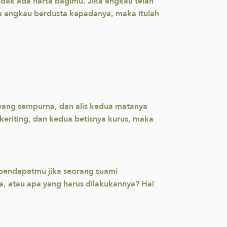
idak ada harta bagimu. Jika engkau telah
a engkau berdusta kepadanya, maka itulah
ik yang sempurna, dan alis kedua matanya
keriting, dan kedua betisnya kurus, maka
 pendapatmu jika seorang suami
a, atau apa yang harus dilakukannya? Hai