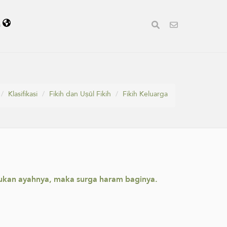
a
Klasifikasi
Fikih dan Uṣūl Fikih
Fikih Keluarga
ukan ayahnya, maka surga haram baginya.