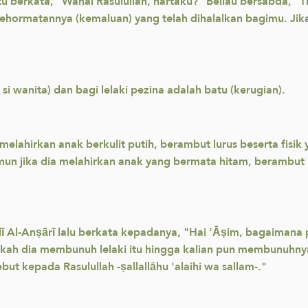
u berkata, "Wahai Rasulullah, hartaku?" Beliau bersabda, "T
ehormatannya (kemaluan) yang telah dihalalkan bagimu. Jik
si wanita) dan bagi lelaki pezina adalah batu (kerugian).
a melahirkan anak berkulit putih, berambut lurus beserta fis
mun jika dia melahirkan anak yang bermata hitam, berambut 
dī Al-Anṣārī lalu berkata kepadanya, "Hai 'Āṣim, bagaimana
akah dia membunuh lelaki itu hingga kalian pun membunuhny
ut kepada Rasulullah -ṣallallāhu 'alaihi wa sallam-."