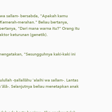
hi wa sallam- bersabda, "Apakah kamu
"Kemerah-merahan." Beliau bertanya,
bertanya, "Dari mana warna itu?" Orang itu
ktor keturunan (genetik).
engatakan, "Sesungguhnya kaki-kaki ini
llah -ṣallallāhu 'alaihi wa sallam-. Lantas
'ālā-. Selanjutnya beliau menetapkan anak