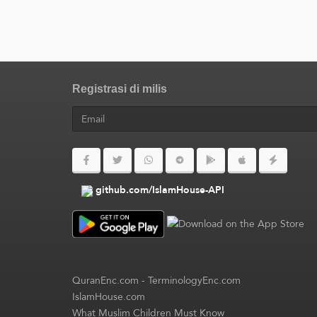
Registrasi di milis
github.com/IslamHouse-API
QuranEnc.com
-
TerminologyEnc.com
IslamHouse.com
What Muslim Children Must Know