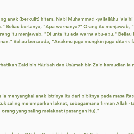
ang anak (berkulit) hitam. Nabi Muhammad -ṣallallāhu 'alai
." Beliau bertanya, "Apa warnanya?" Orang itu menjawab, 
ang itu menjawab, "Di unta itu ada warna abu-abu." Beliau 
nan." Beliau bersabda, "Anakmu juga mungkin juga ditarik fa
atikan Zaid bin Ḥāriṡah dan Usāmah bin Zaid kemudian ia m
a menyangkal anak istrinya itu dari bibitnya pada masa Rasulu
k saling melemparkan laknat, sebagaimana firman Allah -Ta
a orang yang saling melaknat (pasangan itu)."