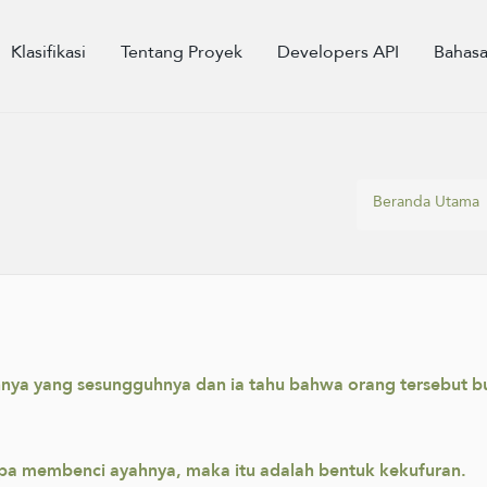
Klasifikasi
Tentang Proyek
Developers API
Bahas
Beranda Utama
ya yang sesungguhnya dan ia tahu bahwa orang tersebut b
apa membenci ayahnya, maka itu adalah bentuk kekufuran.