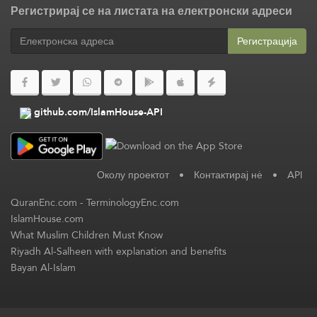
Регистрирај се на листата на електронски адреси
Регистрација
github.com/IslamHouse-API
Околу проектот
•
Контактирај нè
•
API
QuranEnc.com
-
TerminologyEnc.com
IslamHouse.com
What Muslim Children Must Know
Riyadh Al-Salheen with explanation and benefits
Bayan Al-Islam