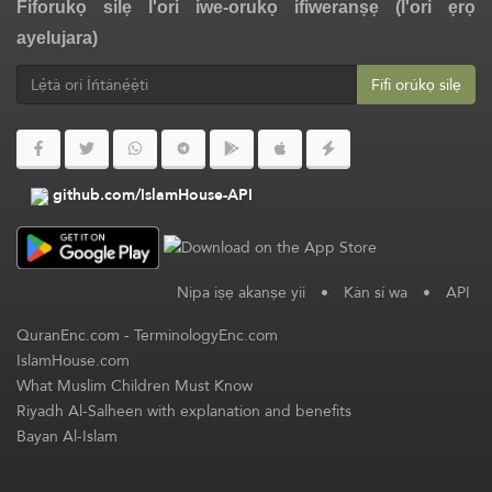
Fiforukọ silẹ l'ori iwe-orukọ ifiweranṣẹ (l'ori ẹrọ
ayelujara)
Fífi orúkọ silẹ
github.com/IslamHouse-API
Nipa iṣẹ akanṣe yii
•
Kàn sí wa
•
API
QuranEnc.com
-
TerminologyEnc.com
IslamHouse.com
What Muslim Children Must Know
Riyadh Al-Salheen with explanation and benefits
Bayan Al-Islam