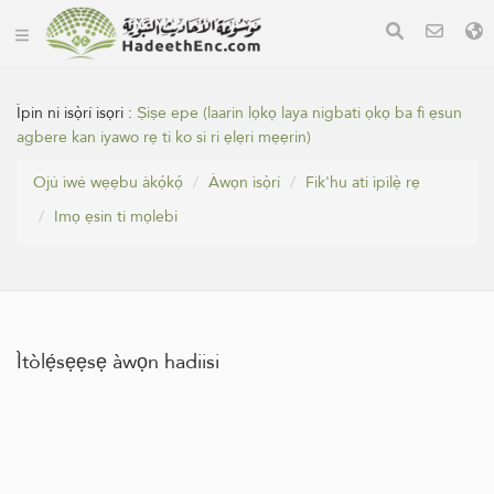
Ìpin ni isọ̀rí isọri :
Ṣiṣe epe (laarin lọkọ laya nigbati ọkọ ba fi ẹsun
agbere kan iyawo rẹ ti ko si ri ẹlẹri mẹẹrin)
Ojú ìwé wẹẹbu àkọ́kọ́
Àwọn ìsọ̀rí
Fik'hu ati ìpìlẹ̀ rẹ
Imọ ẹsin ti mọlebi
Ìtòlẹ́sẹẹsẹ àwọn hadiisi