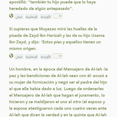
apostilló: “también tu hijo puede que lo haya
heredado de algún antepasado”.
الأوردية
الإنجليزية
عربي
Si supieras que Muyazaz miró las huellas de la
pisada de Zayd Ibn Harizah y las de su hijo Usama
Ibn Zayd, y dijo: ‘Estos píes y aquellos tienen un
mismo origen.
الأوردية
الإنجليزية
عربي
Un hombre, en la época del Mensajero de Al-lah -la
paz y las bendiciones de Al-lah sean con él- acusó a
su mujer de fornicación y negó ser el padre del hijo
al que ella había dado a luz. Luego de ordenarles
el Mensajero de Al-lah que hagan el juramento, lo
hicieron y se maldijeron el uno al otro (el esposo y
la esposa atestiguaron cada uno cuatro veces ante
Al-lah que dicen la verdad y en la quinta que Al-lah