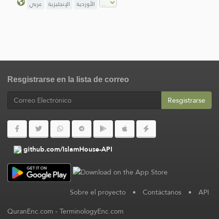
الأوردية
الإنجليزية
عربي
Resgistrarse en la lista de correo
Resgistrarse
github.com/IslamHouse-API
Sobre el proyecto
•
Contáctanos
•
API
QuranEnc.com
-
TerminologyEnc.com