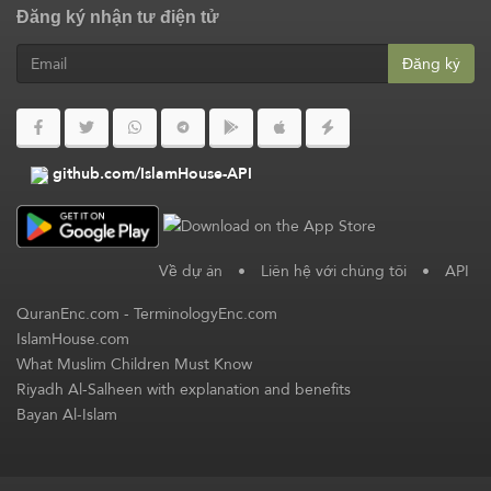
Đăng ký nhận tư điện tử
Đăng ký
github.com/IslamHouse-API
Về dự án
•
Liên hệ với chúng tôi
•
API
QuranEnc.com
-
TerminologyEnc.com
IslamHouse.com
What Muslim Children Must Know
Riyadh Al-Salheen with explanation and benefits
Bayan Al-Islam