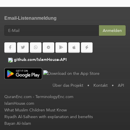
Email-Listenanmeldung
Anmelden
github.com/IslamHouse-API
Über das Projekt
•
Kontakt
•
API
QuranEnc.com
-
TerminologyEnc.com
IslamHouse.com
What Muslim Children Must Know
Riyadh Al-Salheen with explanation and benefits
Bayan Al-Islam