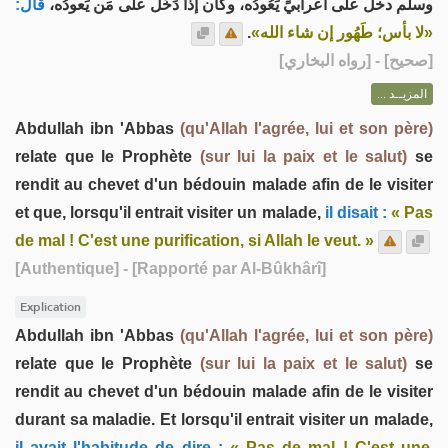
وسلم دخلَ على أعرابيٍّ يَعُودُه، وكان إذا دَخَلَ على مَن يَعودُه،
قال:
.
«لا بأس؛ طَهُور إن شاء الله»
] - [رواه البخاري]
صحيح
[
المزيــد ...
Abdullah ibn 'Abbas
(qu'Allah l'agrée, lui et son père)
relate que le Prophète
(sur lui la paix et le salut)
se
rendit au chevet d'un bédouin malade afin de le visiter
et que, lorsqu'il entrait visiter un malade,
il disait :
« Pas
de mal ! C'est une purification, si Allah le veut. »
[Authentique]
- [Rapporté par Al-Bûkhârî]
Explication
Abdullah ibn 'Abbas
(qu'Allah l'agrée, lui et son père)
relate que le Prophète
(sur lui la paix et le salut)
se
rendit au chevet d'un bédouin malade afin de le visiter
durant sa maladie. Et lorsqu'il entrait visiter un malade,
il avait l'habitude de dire :
« Pas de mal ! C'est une