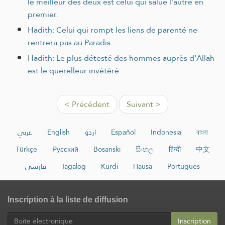
le meilleur des deux est celui qui salue l’autre en
premier.
Hadith: Celui qui rompt les liens de parenté ne
rentrera pas au Paradis.
Hadith: Le plus détesté des hommes auprès d'Allah
est le querelleur invétéré.
< Précédent
Suivant >
عربي
English
اردو
Español
Indonesia
বাংলা
Türkçe
Русский
Bosanski
සිංහල
हिन्दी
中文
فارسی
Tagalog
Kurdî
Hausa
Português
Inscription à la liste de diffusion
Inscription