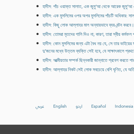
হাদীস: পাঁচ ওয়াক্ত সালাত, এক জুমু‘আ থেকে আরেক জুমু‘আ 
হাদীস: এক মুসলিমের ওপর অপর মুসলিমের পাঁচটি অধিকার: সালা
হাদীস: কিছু লোক আল্লাহর মাল অন্যায়ভাবে ব্যয়-বন্টন করবে
হাদীস: তোমরা মৃতদের গালি দিও না; কারণ, তারা স্বীয় কর্মফল 
হাদীস: কোন মুসলিমের জন্য এটা বৈধ নয় যে, সে তার ভাইয়ের স
দু’জনের মধ্যে উত্তম ব্যক্তি সেই হবে, যে সাক্ষাৎকালে প্র
হাদীস: আত্মীয়তার সম্পর্ক ছিন্নকারী জান্নাতে প্রবেশ করতে প
হাদীস: আল্লাহর নিকট সেই লোক সবচেয়ে বেশি ঘৃণিত, যে অ
عربي
English
اردو
Español
Indonesia