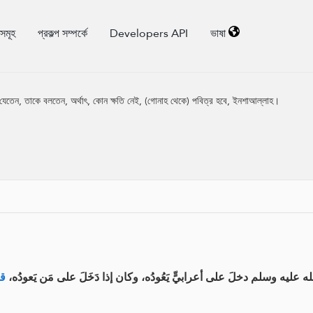
িসমূহ
প্রকল্প সম্পর্কে
Developers API
ভাষা
যেতেন, তাকে বলতেন, অর্থাৎ, কোন ক্ষতি নেই, (গোনাহ থেকে) পবিত্র হবে, ইনশাআল্লাহ।
ليه وسلم دخلَ على أعرابيٍّ يَعُودُه، وكان إذا دَخَلَ على مَن يَعودُه
ق: