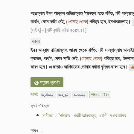
আব্দুল্লাহ ইবন আব্বাস রাদিয়াল্লাহু ‘আনহুমা হতে বর্ণিত, নবী সা
অর্থাৎ, কোন ক্ষতি নেই,
(গোনাহ থেকে)
পবিত্র হবে, ইনশাআল্লাহ।
[সহীহ]
- [এটি বুখারী বর্ণনা করেছেন।]
ব্যাখ্যা
ইবন আব্বাস রাদিয়াল্লাহু আনহু থেকে বর্ণিত, নবী সাল্লাল্লাহু 
বলতেন, অর্থাৎ, কোন ক্ষতি নেই,
(গোনাহ থেকে)
পবিত্র হবে, ইনশাআ
কারণ হবে। এ ছাড়াও আখিরাতের তোমার মর্যাদা বৃদ্ধির কারণ হবে।
অনুবাদ প্রদর্শন
ভাষা:
الإنجليزية
الأوردية
الإسبانية
আরও ...
(16)
ক্যাটাগরিসমূহ
ফযীলত ও শিষ্ঠাচার
.
শরয়ী আদবসমূহ
.
রোগী দেখার আদব
আরও ...