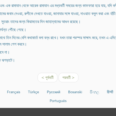
এবং এক রামাযান থেকে আরেক রামাযান এর মধ্যবর্তী সময়ের জন্য কাফফারা হয়ে যায়, যদি ক
মের জবাব দেওয়া, রুগীকে দেখতে যাওয়া, জানাযার সঙ্গে যাওয়া, দাওয়াত কবুল করা এবং হাঁচ
। সুতরাং তাদের জন্য কিয়ামতের দিন জাহান্নামের আগুন রয়েছে।
পর্যন্ত পৌঁছে গেছে।
াথে তিন দিনের বেশি কথাবার্তা বলা বন্ধ রাখে। যখন তারা পরস্পর সাক্ষাৎ করে, তখন এ এ
থমে সালাম পেশ করবে।
ারবে না।
তি ঝগড়াটে।
< পূর্ববর্তী
পরবর্তী >
Français
Türkçe
Русский
Bosanski
සිංහල
हिन्दी
Português