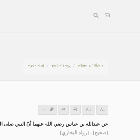
প্রথম পাতা
ক্যাটাগরিসমূহ
ফযীলত ও শিষ্ঠাচার
PDF
+
-
عن عبدالله بن عباس رضي الله عنهما أنّ النبي صلى الله ع،
] - [رواه البخاري]
صحيح
[