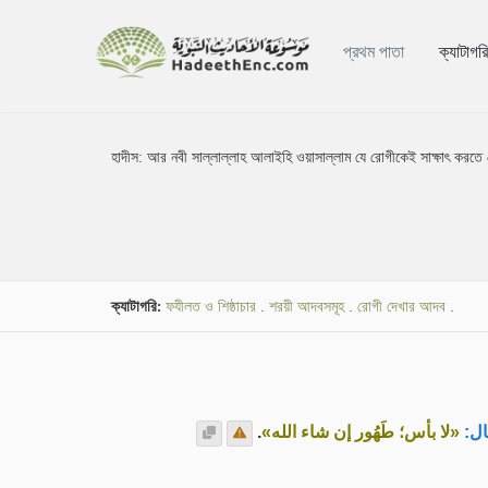
প্রথম পাতা
ক্যাটাগর
হাদীস:
আর নবী সাল্লাল্লাহ আলাইহি ওয়াসাল্লাম যে রোগীকেই সাক্ষাৎ করতে 
ক্যাটাগরি:
ফযীলত ও শিষ্ঠাচার
.
শরয়ী আদবসমূহ
.
রোগী দেখার আদব
.
.
«لا بأس؛ طَهُور إن شاء الله»
ال