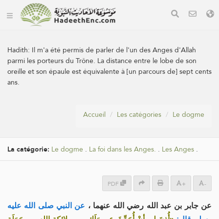
Hadith:
Il m'a été permis de parler de l'un des Anges d'Allah
parmi les porteurs du Trône. La distance entre le lobe de son
oreille et son épaule est équivalente à [un parcours de] sept cents
ans.
Accueil
Les catégories
Le dogme
La catégorie:
Le dogme
.
La foi dans les Anges.
.
Les Anges
.
PDF
+
-
عن جابر بن عبد الله رضي الله عنهما ،
عن النبي صلى الله عليه