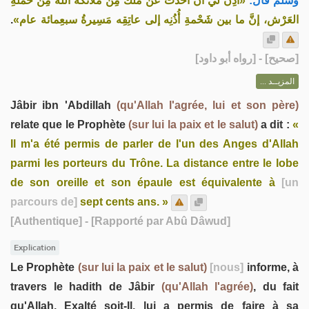
وسلم قال:
«أُذِنَ لي أنْ أُحَدِّثَ عن مَلَك مِن ملائكة الله مِن حَمَلَةِ
.
العَرْش، إنَّ ما بين شَحْمةِ أُذُنِه إلى عاتِقِه مَسِيرةُ سبعِمائة عام»
] - [رواه أبو داود]
صحيح
[
المزيــد ...
Jâbir ibn 'Abdillah
(qu'Allah l'agrée, lui et son père)
relate que le Prophète
(sur lui la paix et le salut)
a dit :
«
Il m'a été permis de parler de l'un des Anges d'Allah
parmi les porteurs du Trône. La distance entre le lobe
de son oreille et son épaule est équivalente à
[un
parcours de]
sept cents ans. »
[Authentique]
- [Rapporté par Abû Dâwud]
Explication
Le Prophète
(sur lui la paix et le salut)
[nous]
informe, à
travers le hadith de Jâbir
(qu'Allah l'agrée)
, du fait
qu'Allah, Exalté soit-Il, lui a permis de faire à sa