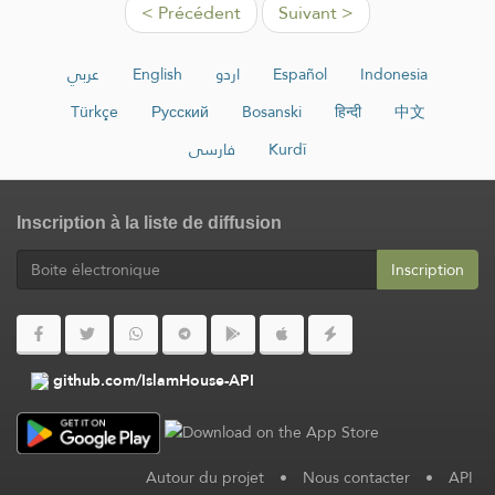
< Précédent
Suivant >
عربي
English
اردو
Español
Indonesia
Türkçe
Русский
Bosanski
हिन्दी
中文
فارسی
Kurdî
Inscription à la liste de diffusion
Inscription
github.com/IslamHouse-API
Autour du projet
•
Nous contacter
•
API