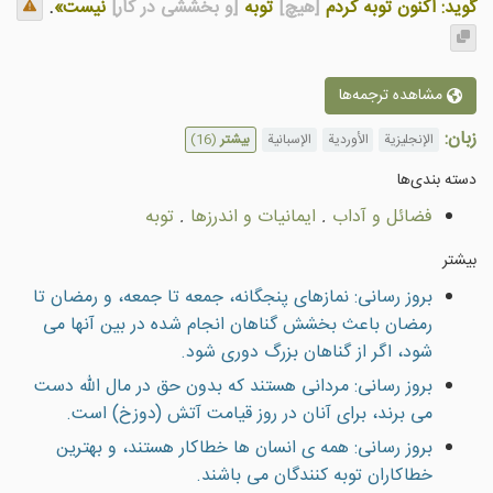
گوید: اکنون توبه کردم
[هیچ]
توبه
[و بخششی در کار]
نیست»
.
مشاهده ترجمه‌ها
زبان:
الإنجليزية
الأوردية
الإسبانية
بیشتر
(16)
دسته بندى‌ها
فضائل و آداب
.
ایمانیات و اندرزها
.
توبه
بیشتر
بروز رسانی: نمازهاى پنجگانه، جمعه تا جمعه، و رمضان تا
رمضان باعث بخشش گناهان انجام شده در بين آنها مى
شود، اگر از گناهان بزرگ دورى شود.
بروز رسانی: مردانى هستند كه بدون حق در مال الله دست
مى برند، براى آنان در روز قيامت آتش (دوزخ) است.
بروز رسانی: همه ى انسان ها خطاكار هستند، و بهترين
خطاكاران توبه كنندگان مى باشند.