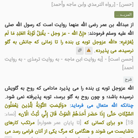
[
حسن
] - [رواه الترمذي وابن ماجه وأحمد]
المزيــد ...
از عبدالله بن عمر رضی الله عنهما روایت است که رسول الله صلى
الله عليه وسلم فرمودند:
«إِنَّ الله - عز وجل - يقْبَلُ تَوْبَةَ العَبْدِ مَا لَم
يُغرْغرِ»
:
«الله عزوجل توبه ی بنده را تا زمانی که جانش به گلو
نرسيده، می پذيرد»
.
[حسن است]
- [به روایت ابن ماجه - به روایت ترمذی - به روایت
احمد]
شرح
الله عزوجل توبه ی بنده را می پذیرد مادامی که روح به گلویش
نرسیده باشد؛ و چون روح به گلو برسد، توبه پذیرفته نمی شود.
چنانکه الله متعال می فرماید:
«وَلَيْسَتِ التَّوْبَةُ لِلَّذِينَ يَعْمَلُونَ
السَّيِّئَاتِ حَتَّى إِذَا حَضَرَ أَحَدَهُمُ الْمَوْتُ قَالَ إِنِّي تُبْتُ الْآن»
[نساء:
18]
«و برای کسانی که
[تا پایان عمر همواره]
مرتکب کارهای
ناشایست می شوند و هنگامی که مرگ یکی از آنان فرامی رسد می