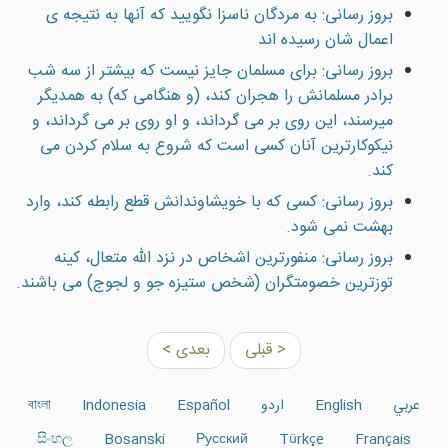
بروز رسانی: به مردگان ناسزا نگوييد که آنها به نتيجه ی
اعمال شان رسيده اند
بروز رسانی: براى مسلمان جایز نيست كه بيشتر از سه شب
برادر مسلمانش را هجران كند، (و هنگامى كه) به همديگر
ميرسند، اين روى بر مى گرداند، و او روى بر مى گرداند، و
نيكوكارترين آنان كسى است كه شروع به سلام كردن مى
كند.
بروز رسانی: کسی که با خويشاوندانش قطع رابطه کند، وارد
بهشت نمی شود.
بروز رسانی: منفورترین اشخاص در نزد الله متعال، كينه
توزترين خصومتگران (شخص ستيزه جو و لجوج) مى باشند.
< قبلی
بعدی >
عربي
English
اردو
Español
Indonesia
বাংলা
සිංහල
Bosanski
Русский
Türkçe
Français