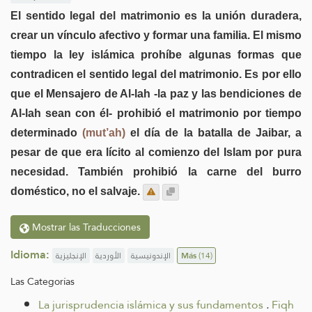
El sentido legal del matrimonio es la unión duradera,
crear un vínculo afectivo y formar una familia. El mismo
tiempo la ley islámica prohíbe algunas formas que
contradicen el sentido legal del matrimonio. Es por ello
que el Mensajero de Al-lah -la paz y las bendiciones de
Al-lah sean con él- prohibió el matrimonio por tiempo
determinado
(mut’ah)
el día de la batalla de Jaibar, a
pesar de que era lícito al comienzo del Islam por pura
necesidad. También prohibió la carne del burro
doméstico, no el salvaje.
Mostrar las Traducciones
Idioma:
الإنجليزية
الأوردية
الإندونيسية
Más
(14)
Las Categorías
La jurisprudencia islámica y sus fundamentos
.
Fiqh