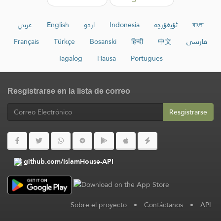
عربي
English
اردو
Indonesia
ئۇيغۇرچە
বাংলা
Français
Türkçe
Bosanski
हिन्दी
中文
فارسی
Tagalog
Hausa
Português
Resgistrarse en la lista de correo
Resgistrarse
github.com/IslamHouse-API
Sobre el proyecto
•
Contáctanos
•
API