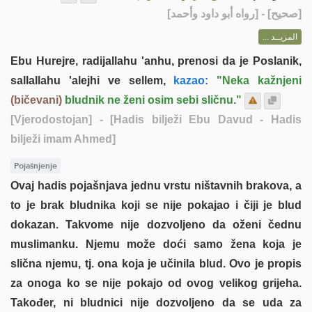
] - [رواه أبو داود وأحمد]
صحيح
[
المزيــد ...
Ebu Hurejre, radijallahu 'anhu, prenosi da je Poslanik,
sallallahu 'alejhi ve sellem,
kazao:
"Neka kažnjeni
(bičevani)
bludnik ne ženi osim sebi sličnu."
[Vjerodostojan]
- [Hadis bilježi Ebu Davud - Hadis
bilježi imam Ahmed]
Pojašnjenje
Ovaj hadis pojašnjava jednu vrstu ništavnih brakova, a
to je brak bludnika koji se nije pokajao i čiji je blud
dokazan. Takvome nije dozvoljeno da oženi čednu
muslimanku. Njemu može doći samo žena koja je
slična njemu, tj. ona koja je učinila blud. Ovo je propis
za onoga ko se nije pokajo od ovog velikog grijeha.
Također, ni bludnici nije dozvoljeno da se uda za