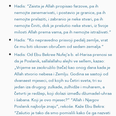
Hadis: ”Zaista je Allah propisao farzove, pa ih
nemojte zanemarivati, i postavio je granice, pa ih
nemojte prelaziti, i zabranio je neke stvari, pa ih
nemojte činiti, dok je prešutio neke stvari, iz Svoje
milosti Allah prema vama, pa ih nemojte istraživati.”
Hadis: “Ko nepravedno prisvoji pedalj zemlje, vrat
će mu biti okovan obručem od sedam zemalja.”
Hadis: Od Ebu Bekree Nufej’a b. el-Harisa prenosi se
da je Poslanik, sallalallahu alejhi ve sellem, kazao:
„Vrijeme se zaokružilo (teče) kao onog dana kada je
Allah stvorio nebesa i Zemlju. Godina se sastoji od
dvanaest mjeseci, od kojih su četiri sveta; tri su
jedan iza drugog: zulkade, zulhidže i muharem, a
četvrti je redžep, koji dolazi između džumadel-uhraa
i šabana. Koji je ovo mjesec?” “Allah i Njegov
Poslanik najbolje znaju”, rekoše. Kaže Ebu Bekra:
“Zašutio je tako da smo pomislili kako će ga nazvati