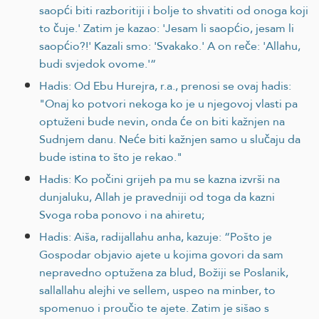
saopći biti razboritiji i bolje to shvatiti od onoga koji
to čuje.' Zatim je kazao: 'Jesam li saopćio, jesam li
saopćio?!' Kazali smo: 'Svakako.' A on reče: 'Allahu,
budi svjedok ovome.'“
Hadis: Od Ebu Hurejra, r.a., prenosi se ovaj hadis:
"Onaj ko potvori nekoga ko je u njegovoj vlasti pa
optuženi bude nevin, onda će on biti kažnjen na
Sudnjem danu. Neće biti kažnjen samo u slučaju da
bude istina to što je rekao."
Hadis: Ko počini grijeh pa mu se kazna izvrši na
dunjaluku, Allah je pravedniji od toga da kazni
Svoga roba ponovo i na ahiretu;
Hadis: Aiša, radijallahu anha, kazuje: “Pošto je
Gospodar objavio ajete u kojima govori da sam
nepravedno optužena za blud, Božiji se Poslanik,
sallallahu alejhi ve sellem, uspeo na minber, to
spomenuo i proučio te ajete. Zatim je sišao s