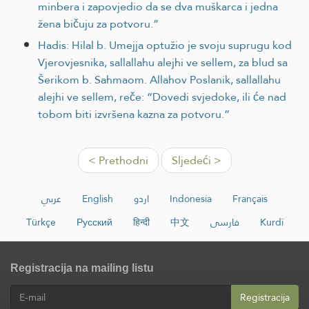
minbera i zapovjedio da se dva muškarca i jedna
žena bičuju za potvoru.”
Hadis: Hilal b. Umejja optužio je svoju suprugu kod
Vjerovjesnika, sallallahu alejhi ve sellem, za blud sa
Šerikom b. Sahmaom. Allahov Poslanik, sallallahu
alejhi ve sellem, reče: “Dovedi svjedoke, ili će nad
tobom biti izvršena kazna za potvoru.”
< Prethodni
Sljedeći >
عربي
English
اردو
Indonesia
Français
Türkçe
Русский
हिन्दी
中文
فارسی
Kurdî
Registracija na mailing listu
Registracija