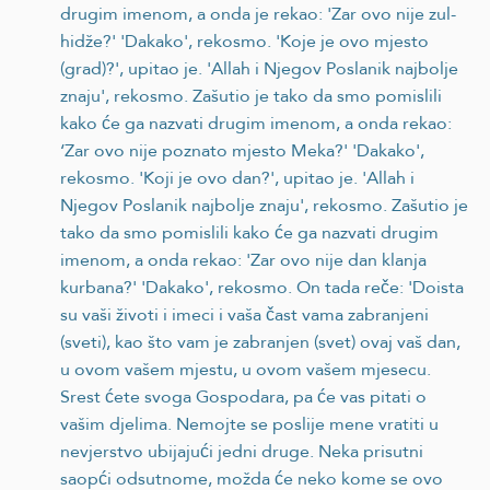
drugim imenom, a onda je rekao: 'Zar ovo nije zul-
hidže?' 'Dakako', rekosmo. 'Koje je ovo mjesto
(grad)?', upitao je. 'Allah i Njegov Poslanik najbolje
znaju', rekosmo. Zašutio je tako da smo pomislili
kako će ga nazvati drugim imenom, a onda rekao:
‘Zar ovo nije poznato mjesto Meka?' 'Dakako',
rekosmo. 'Koji je ovo dan?', upitao je. 'Allah i
Njegov Poslanik najbolje znaju', rekosmo. Zašutio je
tako da smo pomislili kako će ga nazvati drugim
imenom, a onda rekao: 'Zar ovo nije dan klanja
kurbana?' 'Dakako', rekosmo. On tada reče: 'Doista
su vaši životi i imeci i vaša čast vama zabranjeni
(sveti), kao što vam je zabranjen (svet) ovaj vaš dan,
u ovom vašem mjestu, u ovom vašem mjesecu.
Srest ćete svoga Gospodara, pa će vas pitati o
vašim djelima. Nemojte se poslije mene vratiti u
nevjerstvo ubijajući jedni druge. Neka prisutni
saopći odsutnome, možda će neko kome se ovo