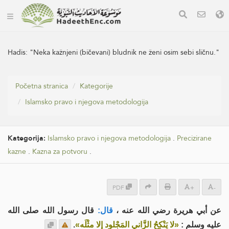
Hadis:
"Neka kažnjeni (bičevani) bludnik ne ženi osim sebi sličnu."
Početna stranica
Kategorije
Islamsko pravo i njegova metodologija
Kategorija:
Islamsko pravo i njegova metodologija
.
Precizirane
kazne
.
Kazna za potvoru
.
PDF
+
-
عن أبي هريرة رضي الله عنه ،
قال:
قال رسول الله صلى الله
.
«لا يَنْكِحُ الزَّاني المَجْلود إلا مثْلَه»
عليه وسلم :