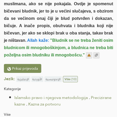
muslimana, ako se nije pokajala. Ovdje je spomenut
bičevani bludnik, jer to je u većini slučajeva, s obzirom
da se većinom onaj čiji je blud potvrđen i dokazan,
bičuje. A inače propis, obuhvata i bludnika koji nije
bičevan, jer ako se sklopi brak u oba stanja, takav brak
je ništavan.
Allah kaže:
"Bludnik se ne treba ženiti osim
bludnicom ili mnogoboškinjom, a bludnica ne treba biti
poželjna osim bludniku ili mnogobošcu."
Prikaz prijevoda
Jezik:
الإنجليزية
الأوردية
الإندونيسية
Više
(10)
Kategorije
Islamsko pravo i njegova metodologija
.
Precizirane
kazne
.
Kazna za potvoru
Više