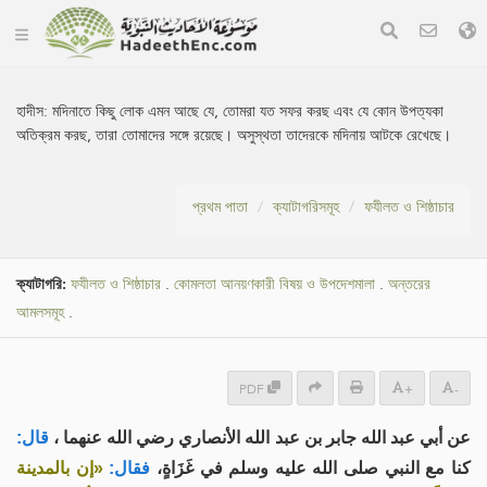
হাদীস:
মদিনাতে কিছু লোক এমন আছে যে, তোমরা যত সফর করছ এবং যে কোন উপত্যকা
অতিক্রম করছ, তারা তোমাদের সঙ্গে রয়েছে। অসুস্থতা তাদেরকে মদিনায় আটকে রেখেছে।
প্রথম পাতা
ক্যাটাগরিসমূহ
ফযীলত ও শিষ্ঠাচার
ক্যাটাগরি:
ফযীলত ও শিষ্ঠাচার
.
কোমলতা আনয়ণকারী বিষয় ও উপদেশমালা
.
অন্তরের
আমলসমূহ
.
PDF
+
-
عن أبي عبد الله جابر بن عبد الله الأنصاري رضي الله عنهما ،
قال:
كنا مع النبي صلى الله عليه وسلم في غَزَاةٍ،
فقال:
«إن بالمدينة