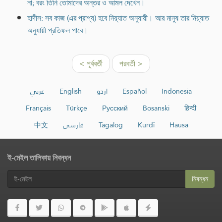
না; বরং তিনি তোমাদের অন্তর ও আমল দেখেন।
হাদীস: সব কাজ (এর প্রাপ্য) হবে নিয়্যাত অনুযায়ী। আর মানুষ তার নিয়্যাত
অনুযায়ী প্রতিফল পাবে।
< পূর্ববর্তী
পরবর্তী >
عربي
English
اردو
Español
Indonesia
Français
Türkçe
Русский
Bosanski
हिन्दी
中文
فارسی
Tagalog
Kurdî
Hausa
ই-মেইল তালিকায় নিবন্ধন
নিবন্ধন