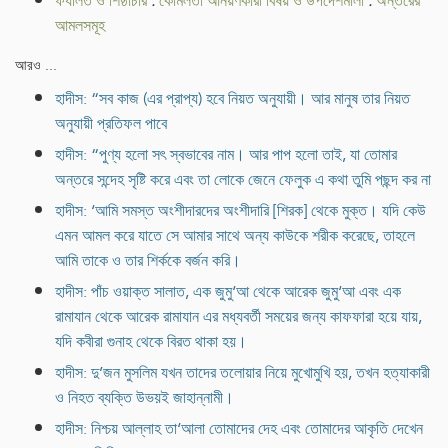
ফযীলত ও শিষ্ঠাচার
.
কোমলতা আনয়ণকারী বিষয় ও উপদেশমালা
.
অন্তরের
আমলসমূহ
আরও ...
হাদীস: “সব কাজ (এর প্রাপ্য) হবে নিয়ত অনুযায়ী। আর মানুষ তার নিয়ত
অনুযায়ী প্রতিফল পাবে
হাদীস: “পুণ্য হলো সৎ স্বভাবের নাম। আর পাপ হলো তাই, যা তোমার
অন্তরে সন্দেহ সৃষ্টি করে এবং তা লোকে জেনে ফেলুক এ কথা তুমি পছন্দ কর না
হাদীস: ‘আমি সমস্ত অংশীদারদের অংশীদারি [শিরক] থেকে মুক্ত। যদি কেউ
এমন আমল করে যাতে সে আমার সাথে অন্য কাউকে শরীক করেছে, তাহলে
আমি তাকে ও তার শির্ককে বর্জন করি।
হাদীস: পাঁচ ওয়াক্ত সালাত, এক জুমু‘আ থেকে আরেক জুমু‘আ এবং এক
রামাযান থেকে আরেক রামাযান এর মধ্যবর্তী সময়ের জন্য কাফফারা হয়ে যায়,
যদি কবীরা গুনাহ থেকে বিরত থাকা হয়।
হাদীস: দু’জন মুসলিম যখন তাদের তলোয়ার নিয়ে মুখোমুখি হয়, তখন হত্যাকারী
ও নিহত ব্যক্তি উভয়ই জাহান্নামী।
হাদীস: নিশ্চয় আল্লাহ তা‘আলা তোমাদের দেহ এবং তোমাদের আকৃতি দেখেন