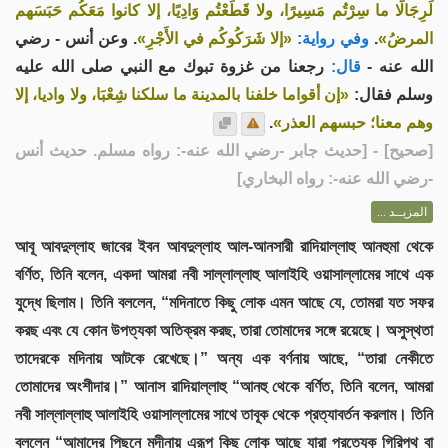
لَرِجَالًا ما سِرْتُم مَسِيرًا، ولا قَطَعْتُم وَادِيًا، إلا كانوا مَعَكُم حَبَسَهم
. وعن أنس - رضي
«إلا شَرَكُوكُم في الأَجْرِ»
وفي رواية:
.
المرضُ»
الله عنه -
قال:
رجعنا من غزوة تبوك مع النبي صلى الله عليه
وسلم فقال:
«إن أقواما خلفنا بالمدينة ما سلكنا شِعْبَا، ولا واديا، إلا
.
وهم معنا؛ حبسهم العذر»
] - [حديث جابر -رضي الله عنه-: رواه مسلم. حديث أنس
صحيح
[
-رضي الله عنه-: رواه البخاري]
المزيــد ...
আবূ আবদুল্লাহ জাবের ইবন আবদুল্লাহ আল-আনসারী রাদিয়াল্লাহু আনহুমা থেকে
বর্ণিত, তিনি বলেন, একদা আমরা নবী সাল্লাল্লাহু আলাইহি ওয়াসাল্লামের সাথে এক
যুদ্ধে ছিলাম। তিনি বললেন, “মদিনাতে কিছু লোক এমন আছে যে, তোমরা যত সফর
করছ এবং যে কোন উপত্যকা অতিক্রম করছ, তারা তোমাদের সঙ্গে রয়েছে। অসুস্থতা
তাদেরকে মদিনায় আটকে রেখেছে।” অন্য এক বর্ণনায় আছে, “তারা নেকীতে
তোমাদের অংশীদার।” আনাস রাদিয়াল্লাহু “আনহু থেকে বর্ণিত, তিনি বলেন, আমরা
নবী সাল্লাল্লাহু আলাইহি ওয়াসাল্লামের সাথে তাবূক থেকে প্রত্যাবর্তন করলাম। তিনি
বললেন “আমাদের পিছনে মদীনায় এরূপ কিছু লোক আছে যারা প্রত্যেক গিরিপথ বা