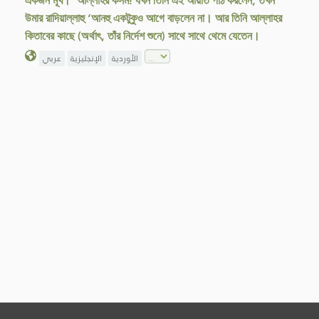
একজন মূর্খ।’ আল্লাহর কসম! যখন তিনি এই আয়াত পাঠ করলেন, তখন
উমার রাদিয়াল্লাহু ‘আনহু একটুকুও আগে বাড়লেন না। আর তিনি আল্লাহর
কিতাবের কাছে (অর্থাৎ, তাঁর নির্দেশ শুনে) সাথে সাথে থেমে যেতেন।
الأوردية
الإنجليزية
عربي