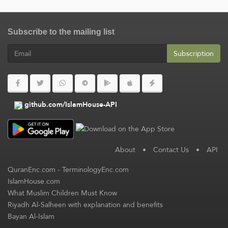
Subscribe to the mailing list
Subscription
github.com/IslamHouse-API
About
•
Contact Us
•
API
QuranEnc.com
-
TerminologyEnc.com
IslamHouse.com
What Muslim Children Must Know
Riyadh Al-Salheen with explanation and benefits
Bayan Al-Islam