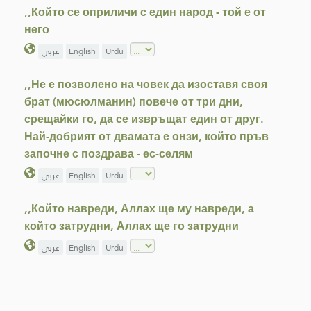
,,Който се оприличи с един народ - той е от
него
عربي
English
Urdu
,,Не е позволено на човек да изоставя своя
брат (мюсюлманин) повече от три дни,
срещайки го, да се извръщат един от друг.
Най-добрият от двамата е онзи, който пръв
започне с поздрава - ес-селям
عربي
English
Urdu
,,Който навреди, Аллах ще му навреди, а
който затрудни, Аллах ще го затрудни
عربي
English
Urdu