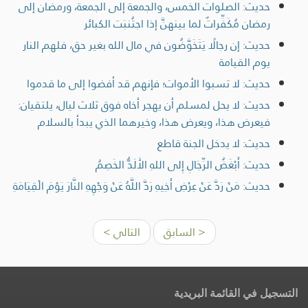
حديث: الصلوات الخمس، والجمعة إلى الجمعة، ورمضان إلى
رمضان مُكَفِّراتٌ لما بينهنَّ إذا اجتُنبَت الكبائر
حديث: إن رجالًا يَتَخَوَّضُون في مال الله بغير حق، فلهم النار
يوم القيامة
حديث: لا تسبوا الأموات؛ فإنهم قد أفضوا إلى ما قدموا
حديث: لا يحل لمسلم أن يهجر أخاه فوق ثلاث ليال، يلتقيان:
فيعرض هذا، ويعرض هذا، وخيرهما الذي يبدأ بالسلام
حديث: لا يدخل الجنة قاطع
حديث: أَبْغَضُ الرِّجَالِ إِلى اللهِ الأَلَدُّ الخَصِمُ
حديث: مَنْ رَدَّ عَنْ عِرْضِ أَخِيهِ رَدَّ اللَّهُ عَنْ وَجْهِهِ النَّارَ يَوْمَ الْقِيَامَةِ
< السابق
التالي >
التسجيل في القائمة البريدية