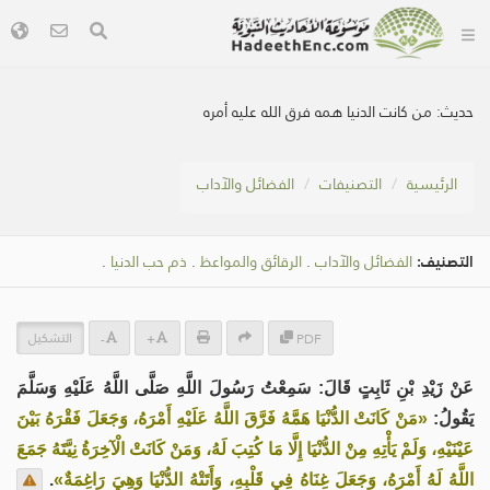
حديث:
من كانت الدنيا همه فرق الله عليه أمره
الرئيسية
التصنيفات
الفضائل والآداب
التصنيف:
الفضائل والآداب
.
الرقائق والمواعظ
.
ذم حب الدنيا
.
التشكيل
-
+
PDF
عَنْ زَيْدِ بْنِ ثَابِتٍ قَالَ: سَمِعْتُ رَسُولَ اللَّهِ صَلَّى اللَّهُ عَلَيْهِ وَسَلَّمَ
يَقُولُ:
«مَنْ كَانَتْ الدُّنْيَا هَمَّهُ فَرَّقَ اللَّهُ عَلَيْهِ أَمْرَهُ، وَجَعَلَ فَقْرَهُ بَيْنَ
عَيْنَيْهِ، وَلَمْ يَأْتِهِ مِنْ الدُّنْيَا إِلَّا مَا كُتِبَ لَهُ، وَمَنْ كَانَتْ الْآخِرَةُ نِيَّتَهُ جَمَعَ
اللَّهُ لَهُ أَمْرَهُ، وَجَعَلَ غِنَاهُ فِي قَلْبِهِ، وَأَتَتْهُ الدُّنْيَا وَهِيَ رَاغِمَةٌ»
.