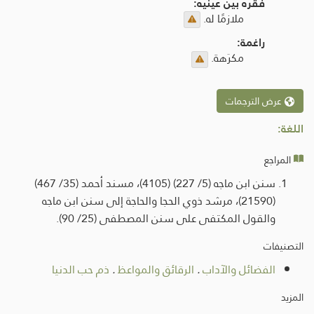
فقره بين عينيه:
ملازمًا له.
راغمة:
مكرَهة.
عرض الترجمات
اللغة:
المراجع
سنن ابن ماجه (5/ 227) (4105)، مسند أحمد (35/ 467)
(21590)، مرشد ذوي الحجا والحاجة إلى سنن ابن ماجه
والقول المكتفى على سنن المصطفى (25/ 90).
التصنيفات
الفضائل والآداب
.
الرقائق والمواعظ
.
ذم حب الدنيا
المزيد