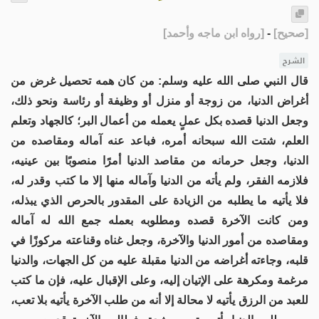
[
صحيح
]
-
[
رواه ابن ماجه وأحمد
]
الشرح
قال النبي صلى الله عليه وسلم: من كان همه تحصيل غرض من
أغراض الدنيا، من زوجة أو منزل أو وظيفة أو رئاسة ونحو ذلك،
وجعل الدنيا قصده بكل عملٍ يعمله من أعمال البر؛ كالجهاد وتعلم
العلم، شتت الله سبحانه أمره، فباعد عنه آماله ومقاصده من
الدنيا، وجعل حرمانه من مقاصد الدنيا أمرًا منصوبًا بين عينيه،
فلازمه الفقر، ولم يأته من الدنيا وآماله منها إلا ما كتب وقدر له،
فلا يأتيه ما يطلبه من الزيادة على المقدور بالحرص الذي يبذله،
ومن كانت الآخرة قصده ومطلوبه بعمله جمع الله له آماله
ومقاصده من أمور الدنيا والآخرة، وجعل غناه وقناعته مركوزًا في
قلبه، وجاءته أغراضه من الدنيا مقبلة عليه من كل الجهات، والدنيا
مرغمة ومكرهة على الإتيان إليه، وعلى الإقبال عليه، فإن ما كتب
للعبد من الرزق يأتيه لا محالة إلا أنه من طلب الآخرة يأتيه بلا تعب،