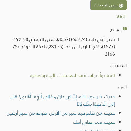
عرض الترجمات
اللغة:
المراجع
سنن أبي داود (4/ 662) (3057)، سنن الترمذي (3/ 192)
(1577)، فتح الباري لابن حجر (5/ 231)، تحفة الأحوذي (5/
166).
التصنيفات
الفقه وأصوله
.
فقه المعاملات
.
الهبة والعطية
المزيد
حديث: يا رسولَ اللهِ، إِنَّ لِي جَارَيْنِ، فإلى أَيِّهِمَا أُهْدِي؟ قال:
إلى أَقْرَبِهِمَا مِنْكِ بَابًا
حديث: من ظلم قيد شبر من الأرض؛ طوقه من سبع أرضين
حديث: نعم، صلي أمك