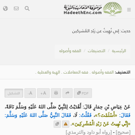
حديث:
إني نُهِيتُ عن زَبْدِ المُشركين
الرئيسية
التصنيفات
الفقه وأصوله
التصنيف:
الفقه وأصوله
.
فقه المعاملات
.
الهبة والعطية
.
التشكيل
-
+
PDF
عَنْ عِيَاضِ بْنِ حِمَارٍ قَالَ: أَهْدَيْتُ لِلنَّبِيِّ صَلَّى اللهُ عَلَيْهِ وَسَلَّمَ نَاقَةً،
فَقَالَ:
«أَسْلَمْتَ؟»
،
فَقُلْتُ:
لَا،
فَقَالَ النَّبِيُّ صَلَّى اللهُ عَلَيْهِ وَسَلَّمَ:
«إِنِّي نُهِيتُ عَنْ زَبْدِ الْمُشْرِكِينَ»
.
[
صحيح
]
-
[
رواه أبو داود والترمذي
]