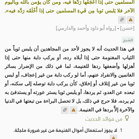
المسلمين حتى إذا أَعْجَفَها رَدَّها فيه، ومن كان يؤمن بالله وباليوم
الآخر فلا يَلبس ثوبا مِن فَيءِ المسلمين حتى إذا أَخْلَقَه رَدَّه فيه»
.
[
حسن
]
-
[
رواه أبو داود وأحمد والدارمي
]
الشرح
في هذا الحديث أنه لا يجوز لأحد من المجاهدين أن يلبس ثوباً من
الثياب المغنومة حتى إذا أبلاه رده، أو يركب دابة منها حتى إذا
أهزلها وأضعفها ردها للغنيمة، لما في ذلك من الإضرار بسائر
الغانمين والانفراد عنهم، أما لو ركب دابة من غير إعجاف، أو لبس
ثوبا من غير إتلاف أو إخلاق، كأن يركب دابة توصله إلى سكنه، أو
تبعده عن العدو، ثم يردها، أو يلبس ثوبا يستر عورته أو يستدفئ به
ثم يرده، فلا حرج في ذلك، بل لا تحصل البراءة من تبعتها في الدنيا
والآخرة إلاَّ بردها في الغنيمة.
من فوائد الحديث
لا يجوز استعمال أموال الغنيمة من غير ضرورة ملجئة.