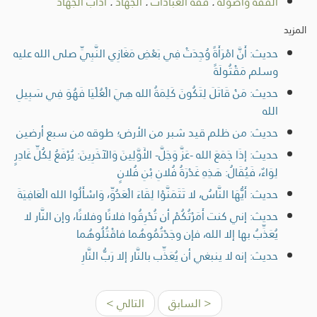
الفقه وأصوله
.
فقه العبادات
.
الجهاد
.
آداب الجهاد
المزيد
حديث: أَنَّ امْرَأَةً وُجِدَتْ فِي بَعْضِ مَغَازِي النَّبِيِّ صلى الله عليه
وسلم مَقْتُولَةً
حديث: مَنْ قَاتَلَ لِتَكُونَ كَلِمَةُ الله هِيَ الْعُلْيَا فَهُوَ فِي سَبِيلِ
الله
حديث: من ظلم قيد شبر من الأرض؛ طوقه من سبع أرضين
حديث: إذَا جَمَعَ الله -عَزَّ وَجَلَّ- الأَوَّلِينَ وَالآخَرِينَ: يُرْفَعُ لِكُلِّ غَادِرٍ
لِوَاءٌ، فَيُقَالُ: هَذِهِ غَدْرَةُ فُلانِ بْنِ فُلانٍ
حديث: أَيُّهَا النَّاسُ، لا تَتَمَنَّوْا لِقَاءَ الْعَدُوِّ، وَاسْأَلُوا الله الْعَافِيَةَ
حديث: إني كنت أَمَرْتُكُمْ أن تُحْرِقُوا فلانًا وفلانًا، وإن النَّار لا
يُعَذِّبُ بها إلا الله، فإن وجَدْتُمُوهُما فاقْتُلُوهُما
حديث: إنه لا ينبغي أن يُعَذِّب بالنَّار إلا رَبُّ النَّارِ
< السابق
التالي >