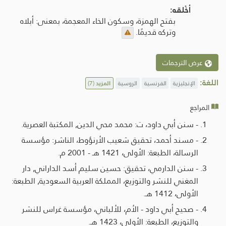
أخْلقه:
بفتح الهمزة، وسكون الخاء المعجمة، بمعنى: أبلاه
وتركه قديمًا.
عرض الترجمات
اللغة:
الإنجليزية
الفرنسية
الروسية
المزيد
(7)
المراجع
- سنن أبي داود، ت: محمد محي الدين, المكتبة العصرية.
- مسند أحمد، تحقيق شعيب الأرنؤوط، الناشر: مؤسسة
الرسالة، الطبعة: الأولى، 1421 هـ - 2001 م.
- سنن الدارمي، تحقيق: حسين سليم أسد الداراني, دار
المغني للنشر والتوزيع، المملكة العربية السعودية, الطبعة:
الأولى، 1412 هـ.
- صحيح أبي داود - الأم، للألباني، مؤسسة غراس للنشر
والتوزيع، الطبعة: الأولى، 1423 هـ.