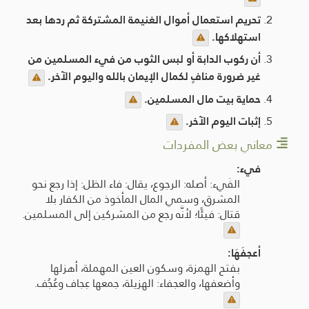
تحريم استعمال أموال الغنيمة المشتركة ثم ردها بعد
استهلاكها.
أن ركوب الدابة أو لبس الثوب من فيء المسلمين من
غير ضرورة منافٍ لكمال الإيمان بالله واليوم الآخر.
حماية بيت مال المسلمين.
إثبات اليوم الآخر.
معاني بعض المفردات
فيء:
الفَيء: أصله: الرجوع، يقال: فاء الظل: إذا رجع نحو
المشرق، وسمي المال المأخوذ من الكفار بلا
قتال: فيئًا؛ لأنَّه رجع من المشركين إلى المسلمين.
أعجفَهَا:
بفتح الهمزة، وسكون العين المهملة، أهزلها
وأضعفها، والعجفاء: الهزيلة، جمعها عِجاف وعُجُف.