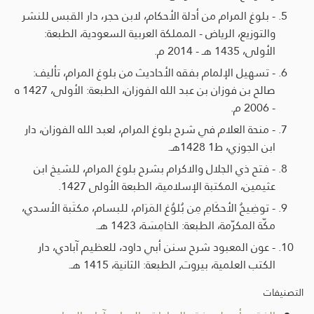
- بلوغ المرام من أدلة الأحكام، لابن حجر، دار القبس للنشر
والتوزيع، الرياض - المملكة العربية السعودية، الطبعة:
الأولى، 1435 هـ - 2014 م.
- تسهيل الإلمام بفقه الأحاديث من بلوغ المرام، تأليف:
صالح بن فوزان بن عبد الله الفوزان، الطبعة: الأولى، 1427 ه
- 2006 م.
- منحة العلام في شرح بلوغ المرام، لعبد الله الفوزان، دار
ابن الجوزي، ط1 1428هـ.
- فتح ذي الجلال والاكرام بشرح بلوغ المرام، للشيخ ابن
عثيمين، المكتبة الإسلامية، الطبعة الأولى 1427.
- توضِيحُ الأحكَامِ مِن بُلوُغ المَرَام، للبسام، مكتَبة الأسدي،
مكّة المكرّمة، الطبعة: الخامِسَة، 1423 هـ.
- عون المعبود شرح سنن أبي داود، للعظيم آبادي، دار
الكتب العلمية، بيروت, الطبعة: الثانية، 1415 هـ.
التصنيفات