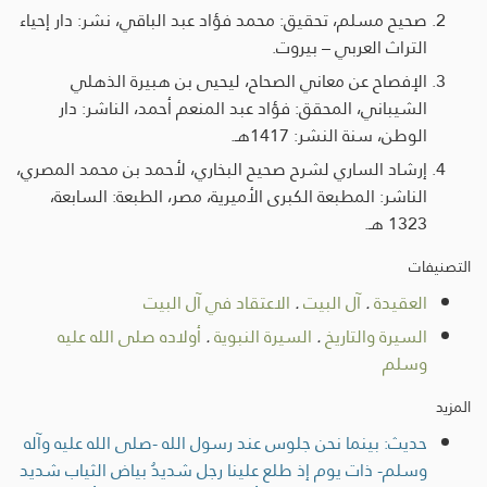
صحيح مسلم، تحقيق: محمد فؤاد عبد الباقي، نشر: دار إحياء
التراث العربي – بيروت.
الإفصاح عن معاني الصحاح، ليحيى بن هبيرة الذهلي
الشيباني، المحقق: فؤاد عبد المنعم أحمد، الناشر: دار
الوطن، سنة النشر: 1417هـ.
إرشاد الساري لشرح صحيح البخاري، لأحمد بن محمد المصري،
الناشر: المطبعة الكبرى الأميرية، مصر، الطبعة: السابعة،
1323 هـ.
التصنيفات
العقيدة
.
آل البيت
.
الاعتقاد في آل البيت
السيرة والتاريخ
.
السيرة النبوية
.
أولاده صلى الله عليه
وسلم
المزيد
حديث: بينما نحن جلوس عند رسول الله -صلى الله عليه وآله
وسلم- ذات يوم إذ طلع علينا رجل شديدُ بياض الثياب شديد