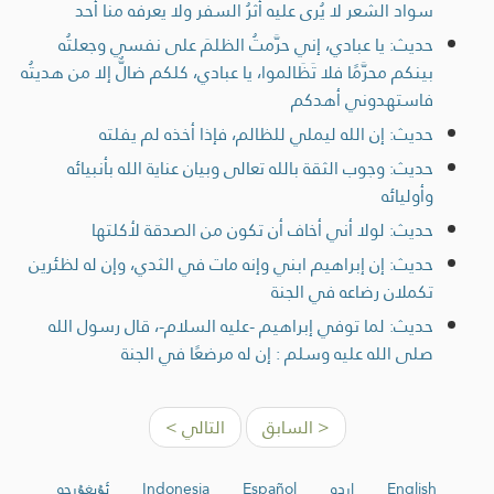
سواد الشعر لا يُرى عليه أثرُ السفر ولا يعرفه منا أحد
حديث: يا عبادي، إني حرَّمتُ الظلمَ على نفسي وجعلتُه
بينكم محرَّمًا فلا تَظَالموا، يا عبادي، كلكم ضالٌّ إلا من هديتُه
فاستهدوني أهدكم
حديث: إن الله ليملي للظالم، فإذا أخذه لم يفلته
حديث: وجوب الثقة بالله تعالى وبيان عناية الله بأنبيائه
وأوليائه
حديث: لولا أني أخاف أن تكون من الصدقة لأكلتها
حديث: إن إبراهيم ابني وإنه مات في الثدي، وإن له لظئرين
تكملان رضاعه في الجنة
حديث: لما توفي إبراهيم -عليه السلام-، قال رسول الله
صلى الله عليه وسلم : إن له مرضعًا في الجنة
< السابق
التالي >
English
اردو
Español
Indonesia
ئۇيغۇرچە