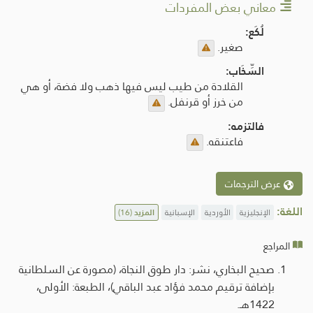
معاني بعض المفردات
لُكَع:
صغير.
السِّخَاب:
القلادة من طيب ليس فيها ذهب ولا فضة، أو هي
من خرز أو قرنفل.
فالتزمه:
فاعتنقه.
عرض الترجمات
اللغة:
الإنجليزية
الأوردية
الإسبانية
المزيد
(16)
المراجع
صحيح البخاري، نشر: دار طوق النجاة، (مصورة عن السلطانية
بإضافة ترقيم محمد فؤاد عبد الباقي)، الطبعة: الأولى،
1422هـ.