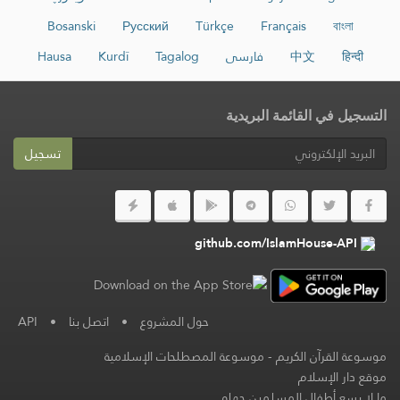
Bosanski
Русский
Türkçe
Français
বাংলা
हिन्दी
中文
فارسی
Tagalog
Kurdî
Hausa
التسجيل في القائمة البريدية
تسجيل
github.com/IslamHouse-API
حول المشروع
•
اتصل بنا
•
API
موسوعة القرآن الكريم
-
موسوعة المصطلحات الإسلامية
موقع دار الإسلام
ما لا يسع أطفال المسلمين جهله