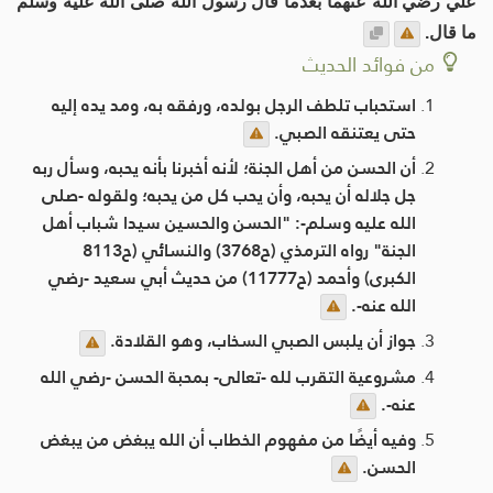
علي رضي الله عنهما بعدما قال رسول الله صلى الله عليه وسلم
ما قال.
من فوائد الحديث
استحباب تلطف الرجل بولده، ورفقه به، ومد يده إليه
حتى يعتنقه الصبي.
أن الحسن من أهل الجنة؛ لأنه أخبرنا بأنه يحبه، وسأل ربه
جل جلاله أن يحبه، وأن يحب كل من يحبه؛ ولقوله -صلى
الله عليه وسلم-: "الحسن والحسين سيدا شباب أهل
الجنة" رواه الترمذي (ح3768) والنسائي (ح8113
الكبرى) وأحمد (ح11777) من حديث أبي سعيد -رضي
الله عنه-.
جواز أن يلبس الصبي السخاب، وهو القلادة.
مشروعية التقرب لله -تعالى- بمحبة الحسن -رضي الله
عنه-.
وفيه أيضًا من مفهوم الخطاب أن الله يبغض من يبغض
الحسن.