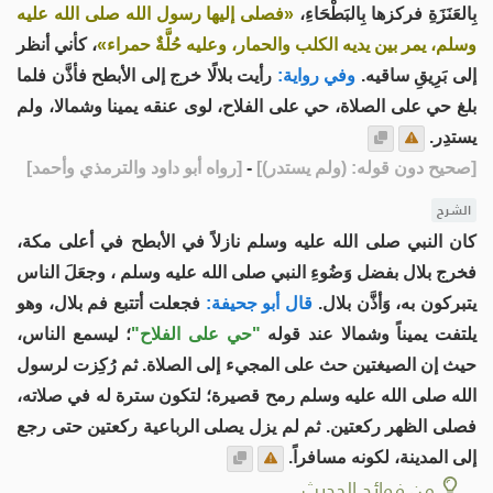
بِالعَنَزَةِ فركزها بِالبَطْحَاءِ،
«فصلى إليها رسول الله صلى الله عليه
وسلم، يمر بين يديه الكلب والحمار، وعليه حُلَّةٌ حمراء»
، كأني أنظر
إلى بَرِيقِ ساقيه.
وفي رواية:
رأيت بلالًا خرج إلى الأبطح فأذَّن فلما
بلغ حي على الصلاة، حي على الفلاح، لوى عنقه يمينا وشمالا، ولم
يستدِر.
[
صحيح دون قوله: (ولم يستدر)
]
-
[
رواه أبو داود والترمذي وأحمد
]
الشرح
كان النبي صلى الله عليه وسلم نازلاً في الأبطح في أعلى مكة،
فخرج بلال بفضل وَضُوءِ النبي صلى الله عليه وسلم ، وجعَلَ الناس
يتبركون به، وَأذَّن بلال.
قال أبو جحيفة:
فجعلت أتتبع فم بلال، وهو
يلتفت يميناً وشمالا عند قوله
"حي على الفلاح"
؛ ليسمع الناس،
حيث إن الصيغتين حث على المجيء إلى الصلاة. ثم رُكِزت لرسول
الله صلى الله عليه وسلم رمح قصيرة؛ لتكون سترة له في صلاته،
فصلى الظهر ركعتين. ثم لم يزل يصلى الرباعية ركعتين حتى رجع
إلى المدينة، لكونه مسافراً.
من فوائد الحديث