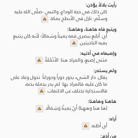
رأيت بلالاً يؤذن:
كان ذلك في حجة الوداع، والنبي -صلّى الله عليه
وسلّم- نازل في الأبطح بمكة.
ويتبع فاه هاهنا، وهاهنا:
أي: أتابع ببصري فمه يميناً وشمالاً؛ لأنه كان يتتبع
بفيه الناحيتين.
وإصبعاه في أذنيه:
مثنى إصبع، والمراد هنا: الأَنْمُلَةُ.
ولم يستدر:
يقال: دار الشيء يدور دوراً ودوراناً: تحول وعاد على
ما كان عليه، فالمراد بها: لم يدر بجملة بدنه،
فالاستدارة تختلف عن الالتفات.
هاهنا وهاهنا:
(ها هنا وههنا) أَيْ يَمِينًا وَشِمَالًا.
أراه:
أي أظنه.
من أَدَم: