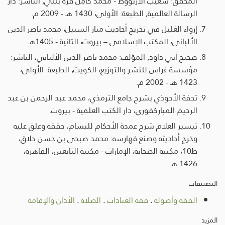
المحقق: شعَيب الأرنؤوط - محَمَّد كامِل قره بللي, الناشر: دار
الرسالة العالمية, الطبعة: الأولى، 1430 هـ - 2009 م.
إرواء الغليل في تخريج أحاديث منار السبيل، محمد ناصر الدين
الألباني، المكتب الإسلامي – بيروت، الثانية - 1405هـ.
صحيح أبي داود, المؤلف: محمد ناصر الدين الألباني، الناشر:
مؤسسة غراس للنشر والتوزيع، الكويت, الطبعة: الأولى،
1423 هـ - 2002 م.
تحفة الأحوذي بشرح جامع الترمذي، محمد عبد الرحمن بن عبد
الرحيم المباركفوري، دار الكتب العلمية - بيروت.
تيسير العلام شرح عمدة الأحكام للبسام، حققه وعلق عليه
وخرج أحاديثه وصنع فهارسه: محمد صبحي بن حسن حلاق،
ط10، مكتبة الصحابة، الإمارات - مكتبة التابعين، القاهرة،
1426 هـ.
التصنيفات
الفقه وأصوله
.
فقه العبادات
.
الصلاة
.
الأذان والإقامة
المزيد