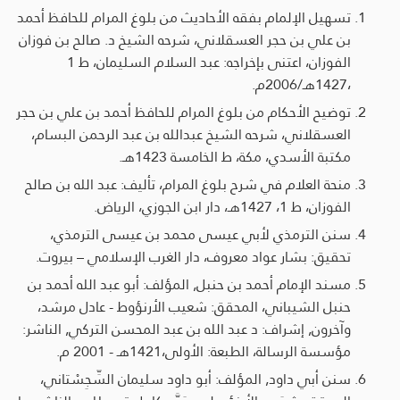
تسهيل الإلمام بفقه الأحاديث من بلوغ المرام للحافظ أحمد
بن علي بن حجر العسقلاني، شرحه الشيخ د. صالح بن فوزان
الفوزان، اعتنى بإخراجه: عبد السلام السليمان، ط 1
،1427هـ/2006م.
توضيح الأحكام من بلوغ المرام للحافظ أحمد بن علي بن حجر
العسقلاني، شرحه الشيخ عبدالله بن عبد الرحمن البسام،
مكتبة الأسدي، مكة، ط الخامسة 1423هـ.
منحة العلام في شرح بلوغ المرام، تأليف: عبد الله بن صالح
الفوزان، ط 1، 1427هـ، دار ابن الجوزي، الرياض.
سنن الترمذي لأبي عيسى محمد بن عيسى الترمذي،
تحقيق: بشار عواد معروف، دار الغرب الإسلامي – بيروت.
مسند الإمام أحمد بن حنبل, المؤلف: أبو عبد الله أحمد بن
حنبل الشيباني، المحقق: شعيب الأرنؤوط - عادل مرشد،
وآخرون, إشراف: د عبد الله بن عبد المحسن التركي, الناشر:
مؤسسة الرسالة، الطبعة: الأولى،1421هـ - 2001 م.
سنن أبي داود, المؤلف: أبو داود سليمان السِّجِسْتاني،