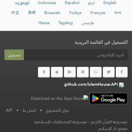
English
اردو
Español
Indonesia
ئۇيغۇرچە
中文
हिन्दी
Bosanski
Türkçe
Français
বাংলা
فارسی
Tagalog
Hausa
التسجيل في القائمة البريدية
تسجيل
github.com/IslamHouse-API
حول المشروع
•
اتصل بنا
•
API
موسوعة القرآن الكريم
-
موسوعة المصطلحات الإسلامية
موقع دار الإسلام