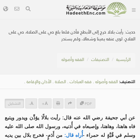
حديث:
رأيت بلالا خرج إلى الأبطح فأذن فلما بلغ حي على الصلاة، حي على
الفلاح، لوى عنقه يمينا وشمالا، ولم يستدر
الرئيسية
التصنيفات
الفقه وأصوله
التصنيف:
الفقه وأصوله
.
فقه العبادات
.
الصلاة
.
الأذان والإقامة
.
التشكيل
-
+
PDF
عن أبي جحيفة رضي الله عنه قال: رأيت بلالًا يؤذِّن ويدور ويتبع
فاه هاهنا، وهاهنا، وإصبعاه في أُذنيه، ورسول الله صلى الله عليه
وسلم في قُبَّةٍ له حمراء -
أُراه قال:
من أَدَمٍ- فخرج بلال بين يديه