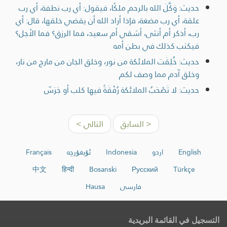
حديث: وَكَّلَ الله بالرحم ملكًا، فيقول: أي رب نطفة، أي رب
علقة، أي رب مضغة، فإذا أراد الله أن يقضي خلقها، قال: أي
رب، أذكر أم أنثى، أشقي أم سعيد، فما الرزق؟ فما الأجل؟
فيكتب كذلك في بطن أمه
حديث: خُلِقَت الملائكة من نور، وخلق الجان من مارج من نار،
وخلق آدم مما وصف لكم
حديث: لا تَصْحَبُ الملائكة رُفْقَةً فيها كلب أو جَرَسٌ
< السابق
التالي >
English
اردو
Indonesia
ئۇيغۇرچە
Français
中文
हिन्दी
Bosanski
Русский
Türkçe
فارسی
Hausa
التسجيل في القائمة البريدية