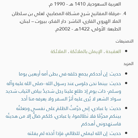
العربية السعودية, 1410 هـ - 1990 م.
-مرقاة المفاتيح شرح مشكاة المصابيح، لعلي بن سلطان
الملا الهروي القاري، الناشر: دار الفكر، بيروت – لبنان،
الطبعة: الأولى، 1422هـ - 2002م.
التصنيفات
العقيدة
.
الإيمان بالملائكة
.
الملائكة
المزيد
حديث: إن أحدكم يجمع خلقه في بطن أمه أربعين يوما
حديث: بينما نحن جلوس عند رسول الله -صلى الله عليه وآله
وسلم- ذات يوم إذ طلع علينا رجل شديدُ بياض الثياب شديد
سواد الشعر لا يُرى عليه أثرُ السفر ولا يعرفه منا أحد
حديث: يا عبادي، إني حرَّمتُ الظلمَ على نفسي وجعلتُه
بينكم محرَّمًا فلا تَظَالموا، يا عبادي، كلكم ضالٌّ إلا من هديتُه
فاستهدوني أهدكم
حديث: إن الله ليملي للظالم، فإذا أخذه لم يفلته