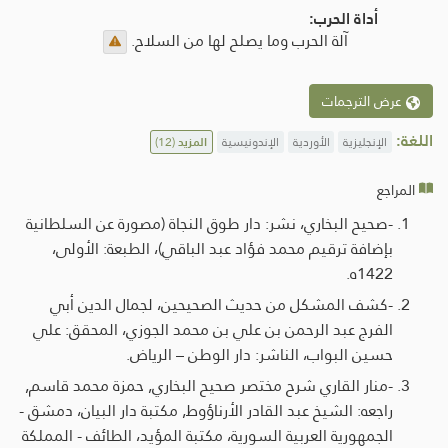
أداة الحرب:
آلة الحرب وما يصلح لها من السلاح.
عرض الترجمات
اللغة:
الإنجليزية
الأوردية
الإندونيسية
المزيد
(12)
المراجع
-صحيح البخاري، نشر: دار طوق النجاة (مصورة عن السلطانية
بإضافة ترقيم محمد فؤاد عبد الباقي)، الطبعة: الأولى،
1422ه.
-كشف المشكل من حديث الصحيحين، لجمال الدين أبي
الفرج عبد الرحمن بن علي بن محمد الجوزي، المحقق: علي
حسين البواب، الناشر: دار الوطن – الرياض.
-منار القاري شرح مختصر صحيح البخاري, حمزة محمد قاسم,
راجعه: الشيخ عبد القادر الأرناؤوط, مكتبة دار البيان، دمشق -
الجمهورية العربية السورية، مكتبة المؤيد، الطائف - المملكة