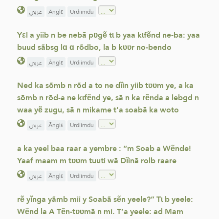
عربي
Ãnglε
Urdiimdu
Yεl a yiib n be nebã pʋgẽ tɩ b yaa kɩfẽnd ne-ba: yaa
buud sãbsg lɑ ɑ rõdbo, la b kʋʋr no-bendo
عربي
Ãnglε
Urdiimdu
Ned ka sõmb n rõd a to ne dĩin yiib tʋʋm ye, a ka
sõmb n rõd-a ne kɩfẽnd ye, sã n ka rẽnda a lebgd n
waa yẽ zugu, sã n mikame t'a soabã ka woto
عربي
Ãnglε
Urdiimdu
a ka yeel baa raar a yembre : “m Soab a Wẽnde!
Yaaf maam m tʋʋm tuuti wã Dĩinã rolb raare
عربي
Ãnglε
Urdiimdu
rẽ yĩnga yãmb mii y Soabã sẽn yeele?” Tɩ b yeele:
Wẽnd la A Tẽn-tʋʋmã n mi. T’a yeele: ad Mam