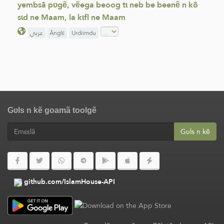
yembsã pʋgẽ, vẽega beoog tɩ neb be beenẽ n kõ
sɩd ne Maam, la kɩfl ne Maam
عربي
Ãnglε
Urdiimdu
Gʋls n kẽ goamã toolgẽ
Gʋls n kẽ
github.com/IslamHouse-API