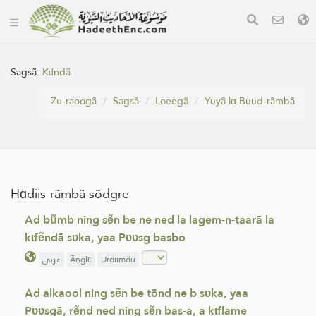
Sagsã:
Kɩfndã
Zu-raoogã
Sagsã
Loeegã
Yʋyã lɑ Bʋʋd-rãmbã
Hɑdiis-rãmbã sõdgre
Ad bũmb ning sẽn be ne ned la lagem-n-taarã la
kɩfẽndã sʋka, yaa Pʋʋsg basbo
عربي
Ãnglε
Urdiimdu
Ad alkaool ning sẽn be tõnd ne b sʋka, yaa
Pʋʋsgã, rẽnd ned ning sẽn bas-a, a kɩflame