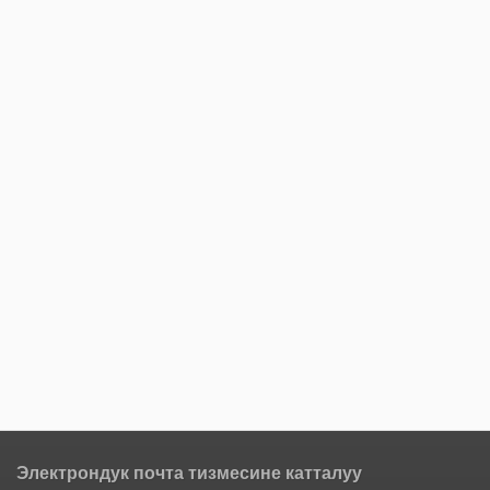
Электрондук почта тизмесине катталуу