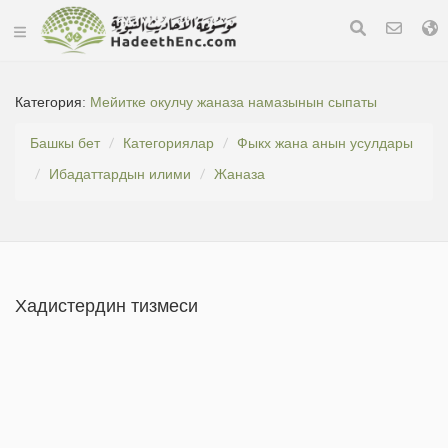
Категория:
Мейитке окулчу жаназа намазынын сыпаты
Башкы бет
Категориялар
Фыкх жана анын усулдары
Ибадаттардын илими
Жаназа
Хадистердин тизмеси