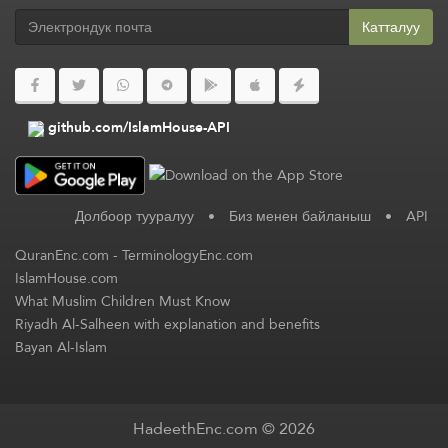
Катталуу
github.com/IslamHouse-API
Долбоор тууралуу
•
Биз менен байланыш
•
API
QuranEnc.com
-
TerminologyEnc.com
IslamHouse.com
What Muslim Children Must Know
Riyadh Al-Salheen with explanation and benefits
Bayan Al-Islam
HadeethEnc.com © 2026