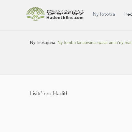
Ny fototra
Ire
Ny fisokajiana:
Ny fomba fanaovana swalat amin'ny mat
Lisitr'ireo Hadith