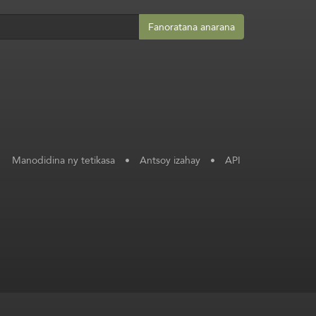
Fanoratana anarana
Manodidina ny tetikasa
•
Antsoy izahay
•
API