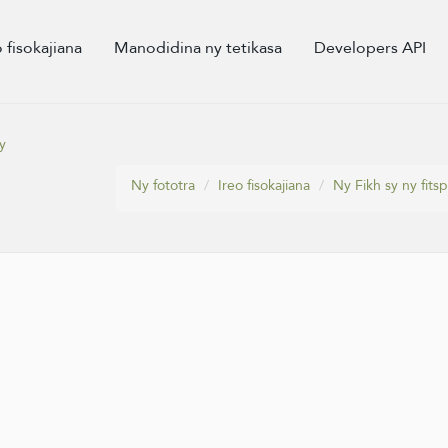
o fisokajiana
Manodidina ny tetikasa
Developers API
y
Ny fototra
Ireo fisokajiana
Ny Fikh sy ny fitsp