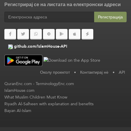
Регистрирај се на листата на електронски адреси
Регистрација
github.com/IslamHouse-API
Околу проектот
•
Контактирај нè
•
API
QuranEnc.com
-
TerminologyEnc.com
IslamHouse.com
What Muslim Children Must Know
Riyadh Al-Salheen with explanation and benefits
Bayan Al-Islam