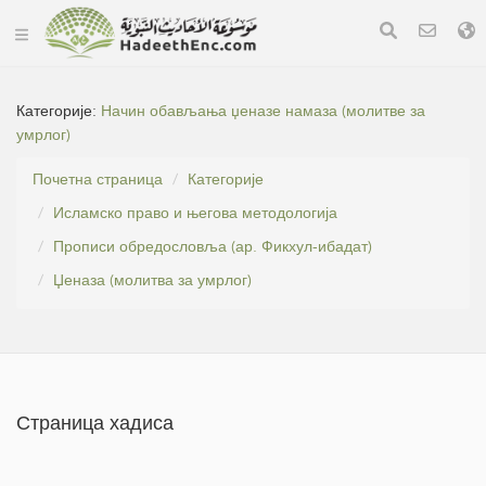
Категорије:
Начин обављања џеназе намаза (молитве за
умрлог)
Почетна страница
Категорије
Исламско право и његова методологија
Прописи обредословља (ар. Фикхул-ибадат)
Џеназа (молитва за умрлог)
Страница хадиса