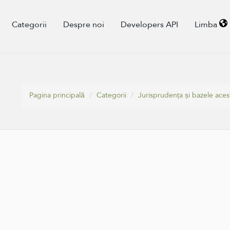
Categorii
Despre noi
Developers API
Limba
Pagina principală
Categorii
Jurisprudența și bazele aces