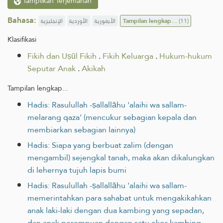
Tampilkan Terjemahan
Bahasa:
الإنجليزية
الأوردية
الأيغورية
Tampilan lengkap...
(11)
Klasifikasi
Fikih dan Uṣūl Fikih
.
Fikih Keluarga
.
Hukum-hukum
Seputar Anak
.
Akikah
Tampilan lengkap...
Hadis: Rasulullah -ṣallallāhu 'alaihi wa sallam-
melarang qaza' (mencukur sebagian kepala dan
membiarkan sebagian lainnya)
Hadis: Siapa yang berbuat zalim (dengan
mengambil) sejengkal tanah, maka akan dikalungkan
di lehernya tujuh lapis bumi
Hadis: Rasulullah -ṣallallāhu 'alaihi wa sallam-
memerintahkan para sahabat untuk mengakikahkan
anak laki-laki dengan dua kambing yang sepadan,
dan anak perempuan dengan satu ekor kambing.