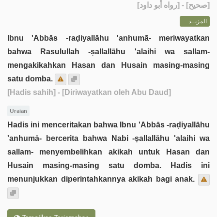
] - [رواه أبو داود]
صحيح
[
المزيــد ...
Ibnu 'Abbās -raḍiyallāhu 'anhumā- meriwayatkan
bahwa Rasulullah -ṣallallāhu 'alaihi wa sallam-
mengakikahkan Hasan dan Husain masing-masing
satu domba.
[Hadis sahih]
- [Diriwayatkan oleh Abu Daud]
Uraian
Hadis ini menceritakan bahwa Ibnu 'Abbās -raḍiyallāhu
'anhumā- bercerita bahwa Nabi -ṣallallāhu 'alaihi wa
sallam- menyembelihkan akikah untuk Hasan dan
Husain masing-masing satu domba. Hadis ini
menunjukkan diperintahkannya akikah bagi anak.