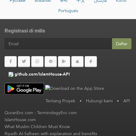
Русский
Bosanski
हिन्दी
中文
فارسی
Kurdî
Português
Registrasi di milis
Daftar
github.com/IslamHouse-API
Tentang Proyek
•
Hubungi kami
•
API
QuranEnc.com
-
TerminologyEnc.com
IslamHouse.com
What Muslim Children Must Know
Riyadh Al-Salheen with explanation and benefits