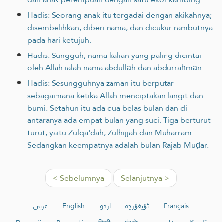
Hadis: Seorang anak itu tergadai dengan akikahnya;
disembelihkan, diberi nama, dan dicukur rambutnya
pada hari ketujuh.
Hadis: Sungguh, nama kalian yang paling dicintai
oleh Allah ialah nama abdullāh dan abdurraḥmān
Hadis: Sesungguhnya zaman itu berputar
sebagaimana ketika Allah menciptakan langit dan
bumi. Setahun itu ada dua belas bulan dan di
antaranya ada empat bulan yang suci. Tiga berturut-
turut, yaitu Zulqa'dah, Zulhijjah dan Muharram.
Sedangkan keempatnya adalah bulan Rajab Muḍar.
< Sebelumnya
Selanjutnya >
عربي
English
اردو
ئۇيغۇرچە
Français